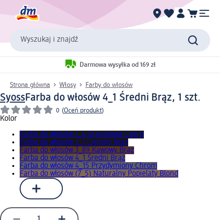
Wyszukaj i znajdź
Darmowa wysyłka od 169 zł
Strona główna
Włosy
Farby do włosów
Syoss
Farba do włosów 4_1 Średni Brąz, 1 szt.
0
(
Oceń produkt
)
Kolor
Farba do włosów 1_4 Granatowa Czerń
Farba do włosów 3_1 Ciemny Brąz
Farba do włosów 3_89 Kawowy Brąz
Farba do włosów 4_1 Średni Brąz
Farba do włosów 4_15 Przydymiony Chrom
Farba do włosów (7_5) Naturalny Popielaty Blond