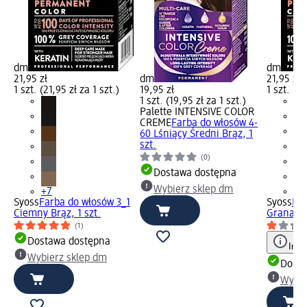
dm
dm
21,95 zł
dm
21,95 zł
1 szt. (21,95 zł za 1 szt.)
19,95 zł
1 szt. (21
1 szt. (19,95 zł za 1 szt.)
Palette INTENSIVE COLOR
CREME
Farba do włosów 4-
60 Lśniący Średni Brąz, 1
szt.
(0)
Dostawa dostępna
Wybierz sklep dm
+7
+7
Syoss
Farba do włosów 3_1
Syoss
Far
Ciemny Brąz, 1 szt.
Granatow
(1)
Dostawa dostępna
Info
Wybierz sklep dm
Dosta
Wybie