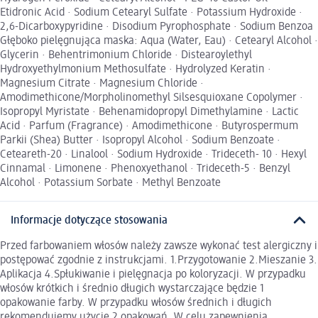
Etidronic Acid · Sodium Cetearyl Sulfate · Potassium Hydroxide ·
2,6-Dicarboxypyridine · Disodium Pyrophosphate · Sodium Benzoa
Głęboko pielęgnująca maska: Aqua (Water, Eau) · Cetearyl Alcohol ·
Glycerin · Behentrimonium Chloride · Distearoylethyl
Hydroxyethylmonium Methosulfate · Hydrolyzed Keratin ·
Magnesium Citrate · Magnesium Chloride ·
Amodimethicone/Morpholinomethyl Silsesquioxane Copolymer ·
Isopropyl Myristate · Behenamidopropyl Dimethylamine · Lactic
Acid · Parfum (Fragrance) · Amodimethicone · Butyrospermum
Parkii (Shea) Butter · Isopropyl Alcohol · Sodium Benzoate ·
Ceteareth-20 · Linalool · Sodium Hydroxide · Trideceth- 10 · Hexyl
Cinnamal · Limonene · Phenoxyethanol · Trideceth-5 · Benzyl
Alcohol · Potassium Sorbate · Methyl Benzoate
Informacje dotyczące stosowania
Przed farbowaniem włosów należy zawsze wykonać test alergiczny i
postępować zgodnie z instrukcjami. 1.Przygotowanie 2.Mieszanie 3.
Aplikacja 4.Spłukiwanie i pielęgnacja po koloryzacji. W przypadku
włosów krótkich i średnio długich wystarczające będzie 1
opakowanie farby. W przypadku włosów średnich i długich
rekomendujemy użycie 2 opakowań. W celu zapewnienia