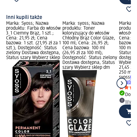
Inni kupili także
Marka: Syoss; Nazwa
Marka: syoss; Nazwa
Marka: s
produktu: Farba do włosów
produktu: Toner
produktu
3_1 Ciemny Brąz, 1 szt.;
koloryzujący do włosów
włosów K
Cena: 21,95 zł; Cena
Chłodny Brąz Color Glaze,
Cena: 21
bazowa: 1 szt. (21,95 zł za 1
100 ml; Cena: 26,95 zł;
bazowa: 
szt.); Dostępność: Status
Cena bazowa: 100 ml
100 ml);
zielony Dostawa dostępna,
(26,95 zł za 100 ml);
Status z
Status szary Wybierz sklep
Dostępność: Status zielony
dostępna
Dostawa dostępna, Status
Wybierz 
szary Wybierz sklep dm
21,45 zł
250 ml (8
syoss
Odż
Keratin,
Dosta
Wybie