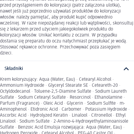
przed przystąpieniem do koloryzacji (patrz załączona ulotka),
nawet jeśli już poprzednio używałaś produktów do koloryzacji
włosów. należy pamiętać, aby produkt kupić odpowiednio
wcześniej. W razie niepożądanej reakcji lub wątpliwości, skonsultuj
się z lekarzem przed użyciem jakiegokolwiek produktu do
koloryzacji włosów. Unikać kontaktu z oczami. W przypadku
dostania się preparatu do oczu natychmiast przepłukać je wodą.
Stosować rękawice ochronne. Przechowywać poza zasięgiem
dzieci.
Składniki
Krem koloryzujący: Aqua (Water, Eau) · Cetearyl Alcohol ·
Ammonium Hydroxide · Glyceryl Stearate SE · Ceteareth-20 ·
Octyldodecanol · Toluene-2,5-Diamine Sulfate · Sodium Laureth
Sulfate · Sodium Cetearyl Sulfate · Resorcinol · Ethanolamine ·
Parfum (Fragrance) · Oleic Acid · Glycerin · Sodium Sulfite · m-
Aminophenol · Etidronic Acid · Carbomer · Potassium Hydroxide ·
Ascorbic Acid · Hydrolyzed Keratin · Linalool · Citronellol · Ethyl
Linalool · Sodium Sulfate · 2-Amino-4-Hydroxyethylaminoanisole
Sulfate · Benzoic Acid Emulsja rozwijająca: Aqua (Water, Eau) ·
Hydrogen Peroxide · Cetearyl Alcohol · PEG-40 Castor Oil ·