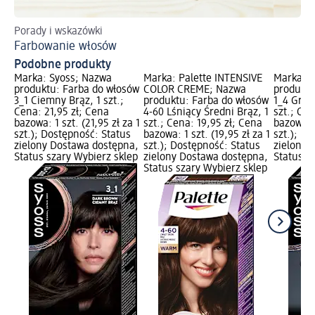
Porady i wskazówki
Po
Farbowanie włosów
De
Podobne produkty
Marka: Syoss; Nazwa
Marka: Palette INTENSIVE
Marka: S
produktu: Farba do włosów
COLOR CREME; Nazwa
produktu
3_1 Ciemny Brąz, 1 szt.;
produktu: Farba do włosów
1_4 Gran
Cena: 21,95 zł; Cena
4-60 Lśniący Średni Brąz, 1
szt.; Cen
bazowa: 1 szt. (21,95 zł za 1
szt.; Cena: 19,95 zł; Cena
bazowa: 1
szt.); Dostępność: Status
bazowa: 1 szt. (19,95 zł za 1
szt.); D
zielony Dostawa dostępna,
szt.); Dostępność: Status
zielony 
Status szary Wybierz sklep
zielony Dostawa dostępna,
Status s
Status szary Wybierz sklep