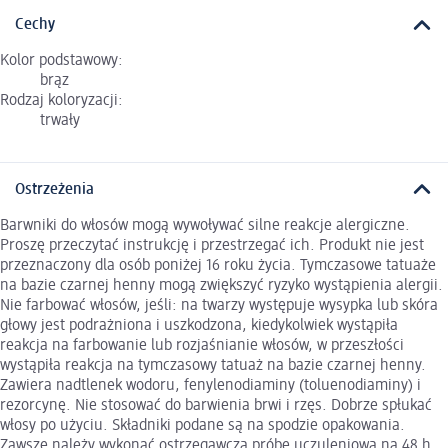
Cechy
Kolor podstawowy:
brąz
Rodzaj koloryzacji:
trwały
Ostrzeżenia
Barwniki do włosów mogą wywoływać silne reakcje alergiczne.
Proszę przeczytać instrukcję i przestrzegać ich. Produkt nie jest
przeznaczony dla osób poniżej 16 roku życia. Tymczasowe tatuaże
na bazie czarnej henny mogą zwiększyć ryzyko wystąpienia alergii.
Nie farbować włosów, jeśli: na twarzy występuje wysypka lub skóra
głowy jest podrażniona i uszkodzona, kiedykolwiek wystąpiła
reakcja na farbowanie lub rozjaśnianie włosów, w przeszłości
wystąpiła reakcja na tymczasowy tatuaż na bazie czarnej henny.
Zawiera nadtlenek wodoru, fenylenodiaminy (toluenodiaminy) i
rezorcynę. Nie stosować do barwienia brwi i rzęs. Dobrze spłukać
włosy po użyciu. Składniki podane są na spodzie opakowania.
Zawsze należy wykonać ostrzegawczą próbę uczuleniową na 48 h