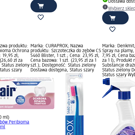
Dostawa dos
Wybierz skle
azwa produktu:
Marka: CURAPROX; Nazwa
Marka: Denkmit
ibioma Ochrona
produktu: Szczoteczka do zębów CS
Spray na plamy,
 19,95 zł;
5460 Blister, 1 szt.; Cena: 23,95 zł;
7,95 zł; Cena baz
26,60 zł za
Cena bazowa: 1 szt. (23,95 zł za 1
za 1 l); Produkt
 Status zielony
szt.); Dostępność: Status zielony
Substancje draż
tatus szary
Dostawa dostępna, Status szary
Status zielony 
Status szary Wy
0 ml)
ębów Peribioma
 ml