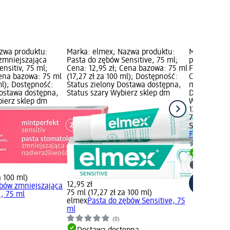
azwa produktu:
Marka: elmex; Nazwa produktu:
Marka: SEN
zmniejszająca
Pasta do zębów Sensitive, 75 ml;
produktu: P
nsitiv, 75 ml;
Cena: 12,95 zł; Cena bazowa: 75 ml
Fluoride, 75
Cena bazowa: 75 ml
(17,27 zł za 100 ml); Dostępność:
Cena bazowa
 ml); Dostępność:
Status zielony Dostawa dostępna,
ml); Dostęp
Dostawa dostępna,
Status szary Wybierz sklep dm
Dostawa dos
bierz sklep dm
Wybierz skl
13,95 zł
75 ml (18,60
SENSODYNE
Fluoride, 7
Dostawa
Wybierz 
a 100 ml)
12,95 zł
ębów zmniejszająca
75 ml (17,27 zł za 100 ml)
., 75 ml
elmex
Pasta do zębów Sensitive, 75
ml
(0)