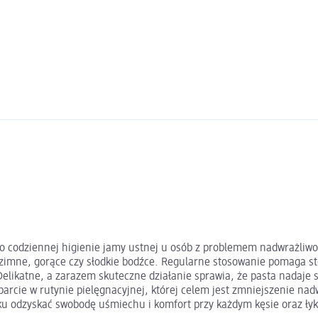
ą
 o codziennej higienie jamy ustnej u osób z problemem nadwrażliw
zimne, gorące czy słodkie bodźce. Regularne stosowanie pomaga st
Delikatne, a zarazem skuteczne działanie sprawia, że pasta nadaje 
arcie w rutynie pielęgnacyjnej, której celem jest zmniejszenie nad
oku odzyskać swobodę uśmiechu i komfort przy każdym kęsie oraz ły