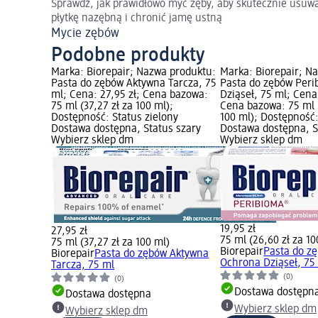
Sprawdź, jak prawidłowo myć zęby, aby skutecznie usuw
płytkę nazębną i chronić jamę ustną
Mycie zębów
Podobne produkty
Marka: Biorepair; Nazwa produktu:
Marka: Biorepair; N
Pasta do zębów Aktywna Tarcza, 75
Pasta do zębów Per
ml; Cena: 27,95 zł; Cena bazowa:
Dziąseł, 75 ml; Cena:
75 ml (37,27 zł za 100 ml);
Cena bazowa: 75 ml (
Dostępność: Status zielony
100 ml); Dostępność:
Dostawa dostępna, Status szary
Dostawa dostępna, S
Wybierz sklep dm
Wybierz sklep dm
19,95 zł
27,95 zł
75 ml (26,60 zł za 10
75 ml (37,27 zł za 100 ml)
Biorepair
Pasta do z
Biorepair
Pasta do zębów Aktywna
Ochrona Dziąseł, 75
Tarcza, 75 ml
(0)
(0)
Dostawa dostępn
Dostawa dostępna
Wybierz sklep dm
Wybierz sklep dm