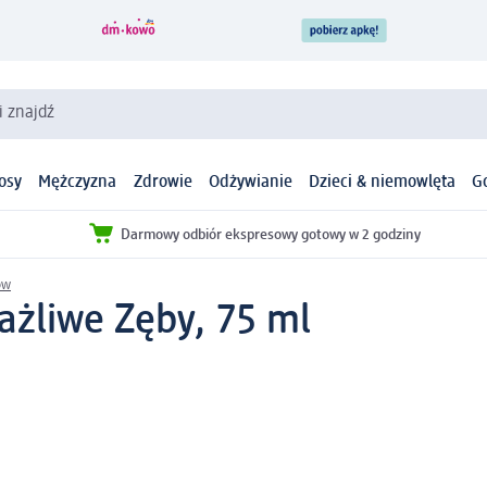
i znajdź
osy
Mężczyzna
Zdrowie
Odżywianie
Dzieci & niemowlęta
G
Darmowy odbiór ekspresowy gotowy w 2 godziny
ów
ażliwe Zęby, 75 ml