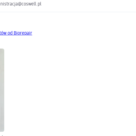
nistracja@coswell.pl
tów od Biorepair