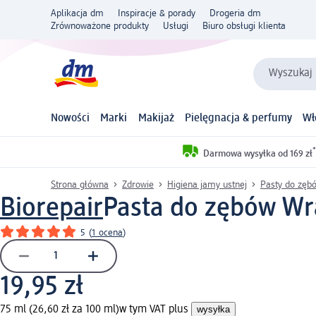
Aplikacja dm
Inspiracje & porady
Drogeria dm
Zrównoważone produkty
Usługi
Biuro obsługi klienta
Wyszukaj 
Nowości
Marki
Makijaż
Pielęgnacja & perfumy
Wł
*
Darmowa wysyłka od 169 zł
Strona główna
Zdrowie
Higiena jamy ustnej
Pasty do zęb
Biorepair
Pasta do zębów Wr
5
(
1 ocena
)
19,95 zł
75 ml (26,60 zł za 100 ml)
w tym VAT plus
wysyłka