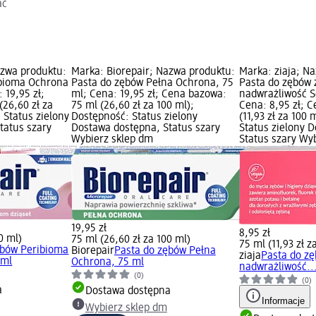
ać
azwa produktu:
Marka: Biorepair; Nazwa produktu:
Marka: ziaja; N
ibioma Ochrona
Pasta do zębów Pełna Ochrona, 75
Pasta do zębów 
 19,95 zł;
ml; Cena: 19,95 zł; Cena bazowa:
nadwrażliwość Se
26,60 zł za
75 ml (26,60 zł za 100 ml);
Cena: 8,95 zł; 
 Status zielony
Dostępność: Status zielony
(11,93 zł za 100
tatus szary
Dostawa dostępna, Status szary
Status zielony 
Wybierz sklep dm
Status szary Wy
19,95 zł
8,95 zł
0 ml)
75 ml (26,60 zł za 100 ml)
75 ml (11,93 zł z
ębów Peribioma
Biorepair
Pasta do zębów Pełna
ziaja
Pasta do z
 ml
Ochrona, 75 ml
nadwrażliwość..
(0)
(0)
a
Dostawa dostępna
Informacje
Wybierz sklep dm