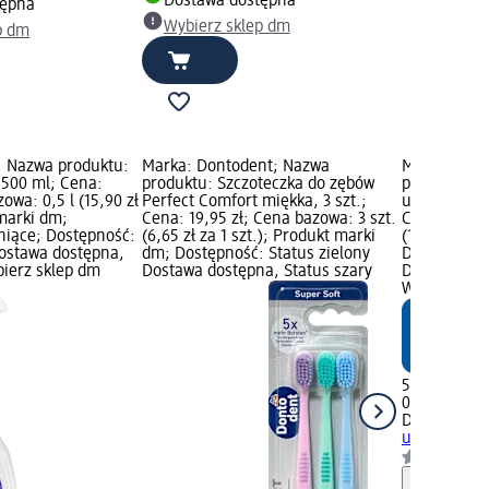
Dostawa dostępna
tępna
Wybierz sklep dm
p dm
; Nazwa produktu:
Marka: Dontodent; Nazwa
Marka: Don
 500 ml; Cena:
produktu: Szczoteczka do zębów
produktu: P
owa: 0,5 l (15,90 zł
Perfect Comfort miękka, 3 szt.;
ustnej, wraż
 marki dm;
Cena: 19,95 zł; Cena bazowa: 3 szt.
Cena: 5,65 
niące; Dostępność:
(6,65 zł za 1 szt.); Produkt marki
(11,30 zł za
Dostawa dostępna,
dm; Dostępność: Status zielony
Dostępność:
bierz sklep dm
Dostawa dostępna, Status szary
Dostawa dos
Wybierz skl
5,65 zł
0,5 l (11,30 z
Dontodent
P
ustnej, wra