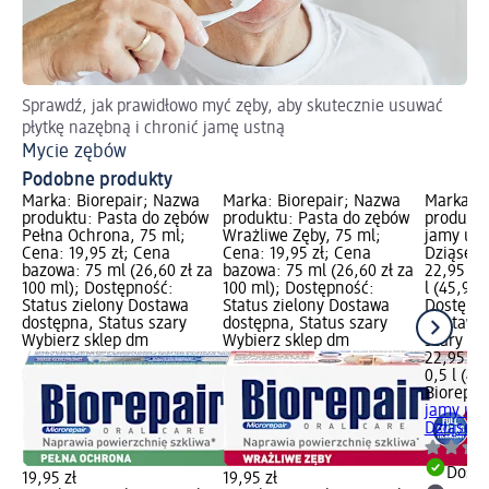
Sprawdź, jak prawidłowo myć zęby, aby skutecznie usuwać
płytkę nazębną i chronić jamę ustną
Mycie zębów
Podobne produkty
Marka: Biorepair; Nazwa
Marka: Biorepair; Nazwa
Marka: B
produktu: Pasta do zębów
produktu: Pasta do zębów
produktu
Pełna Ochrona, 75 ml;
Wrażliwe Zęby, 75 ml;
jamy ust
Cena: 19,95 zł; Cena
Cena: 19,95 zł; Cena
Dziąseł,
bazowa: 75 ml (26,60 zł za
bazowa: 75 ml (26,60 zł za
22,95 zł
100 ml); Dostępność:
100 ml); Dostępność:
l (45,90 z
Status zielony Dostawa
Status zielony Dostawa
Dostępno
dostępna, Status szary
dostępna, Status szary
Dostawa 
Wybierz sklep dm
Wybierz sklep dm
szary Wy
22,95 zł
0,5 l (45,
Biorepai
jamy ust
Dziąseł,
Dosta
19,95 zł
19,95 zł