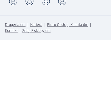
Drogeria dm
Kariera
Biuro Obsługi Klienta dm
Kontakt
Znajdź sklepy dm
Metody płatności
Połącz się z dm
Pobierz aplikację dm: