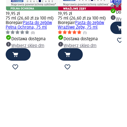
Dziąseł,
Dosta
19,95 zł
19,95 zł
75 ml (26,60 zł za 100 ml)
75 ml (26,60 zł za 100 ml)
Wybie
Biorepair
Pasta do zębów
Biorepair
Pasta do zębów
Pełna Ochrona, 75 ml
Wrażliwe Zęby, 75 ml
(0)
(1)
Dostawa dostępna
Dostawa dostępna
Wybierz sklep dm
Wybierz sklep dm