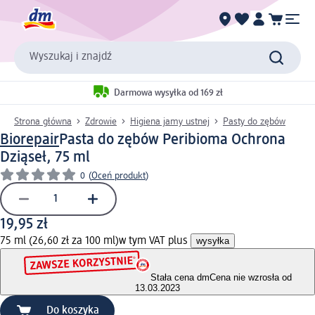
Wyszukaj i znajdź
Darmowa wysyłka od 169 zł
Strona główna
Zdrowie
Higiena jamy ustnej
Pasty do zębów
Biorepair
Pasta do zębów Peribioma Ochrona
Dziąseł, 75 ml
0
(
Oceń produkt
)
19,95 zł
75 ml (26,60 zł za 100 ml)
w tym VAT plus
wysyłka
Stała cena dm
Cena nie wzrosła od
13.03.2023
Do koszyka