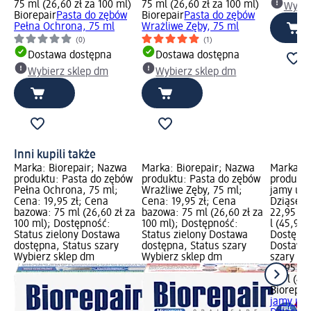
75 ml (26,60 zł za 100 ml)
75 ml (26,60 zł za 100 ml)
Wybie
Biorepair
Pasta do zębów
Biorepair
Pasta do zębów
Pełna Ochrona, 75 ml
Wrażliwe Zęby, 75 ml
(0)
(1)
Dostawa dostępna
Dostawa dostępna
Wybierz sklep dm
Wybierz sklep dm
Inni kupili także
Marka: Biorepair; Nazwa
Marka: Biorepair; Nazwa
Marka: B
produktu: Pasta do zębów
produktu: Pasta do zębów
produktu
Pełna Ochrona, 75 ml;
Wrażliwe Zęby, 75 ml;
jamy ust
Cena: 19,95 zł; Cena
Cena: 19,95 zł; Cena
Dziąseł,
bazowa: 75 ml (26,60 zł za
bazowa: 75 ml (26,60 zł za
22,95 zł
100 ml); Dostępność:
100 ml); Dostępność:
l (45,90 z
Status zielony Dostawa
Status zielony Dostawa
Dostępno
dostępna, Status szary
dostępna, Status szary
Dostawa 
Wybierz sklep dm
Wybierz sklep dm
szary Wy
22,95 zł
0,5 l (45,
Biorepai
jamy ust