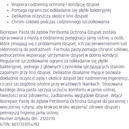
Wspiera codzienną ochronę i kondycję dziąseł
Pomaga ograniczać odkładanie się płytki bakteryjnej
Delikatnie oczyszcza okolice linii dziąseł
Chroni szkliwo podczas codziennego szczotkowania
Biorepair Pasta do zębów Peribioma Ochrona Dziąseł została
opracowana z myślą o codziennej pielęgnacji jamy ustnej u osób,
które zmagają się z problemami dziąseł, ich zaczerwienieniem lub
skłonnością do podrażnień. Formuła pasty pomaga chronić szkliwo,
jednocześnie wspierając utrzymanie dziąseł w dobrej kondycji.
Regularne szczotkowanie ogranicza odkładanie się płytki
bakteryjnej, jednego z głównych czynników sprzyjających stanom
zapalnym przy linii dziąseł. Delikatne działanie myjące pozwala
dokładnie oczyścić zęby i okolice dziąseł bez nadmiernej ingerencji,
co jest szczególnie istotne przy wrażliwych tkankach. Stosowana
każdego dnia pasta sprzyja uczuciu komfortu w jamie ustnej,
świeżości oraz zdrowemu, zadbanemu wyglądowi dziąseł. Włącz
Biorepair Pastę do zębów Peribioma Ochrona Dziąseł do porannej i
wieczornej rutyny, aby krok po kroku wspierać zdrowie dziąseł i
pełniejszą higienę jamy ustnej.
Numer artykułu dm: 2120710
GTIN: 8017331054192