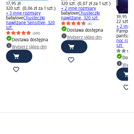
17,95 zł
320 szt. (0,07 zł za 1 szt.)
320 szt. (0,06 zł za 1 szt.)
+ 2 inne rozmiary
+ 3 inne rozmiary
babylove
Chusteczki
39,95 zł
babylove
Chusteczki
nawilżane, 320 szt.
22 szt. (1
nawilżane Sensitive, 320
(6)
+ 2 inne
szt.
Dostawa dostępna
Pampers
(600)
pants
Pie
Wybierz sklep dm
Dostawa dostępna
noc rozm
szt.
Wybierz sklep dm
Dosta
Wybie