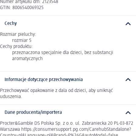
Numer artykułu dm: 2123548
GTIN: 8006540069325
Cechy
Rozmiar pieluchy:
rozmiar 5
Cechy produktu:
przeznaczona specjalnie dla dzieci, bez substancji
aromatycznych
Informacje dotyczące przechowywania
Przechowywać opakowanie z dala od dzieci, aby uniknąć
uduszenia.
Dane producenta/importera
Procter&Gamble DS Polska Sp. z o.o. ul. Zabraniecka 20 PL-03-872
Warszawa https://consumersupport.pg.com/CarehubStandalone?
Country=pl&Language=pl&Brand=P%26G&autoModal=false