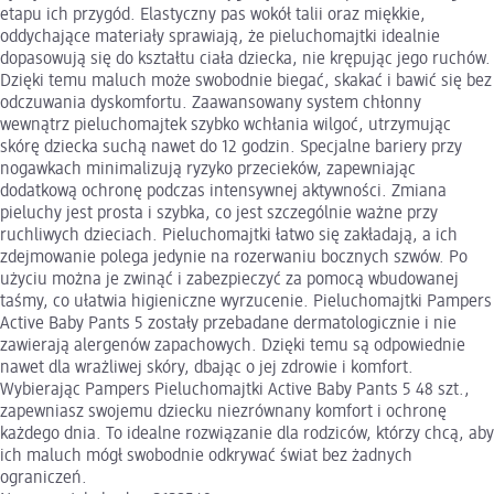
etapu ich przygód. Elastyczny pas wokół talii oraz miękkie,
oddychające materiały sprawiają, że pieluchomajtki idealnie
dopasowują się do kształtu ciała dziecka, nie krępując jego ruchów.
Dzięki temu maluch może swobodnie biegać, skakać i bawić się bez
odczuwania dyskomfortu. Zaawansowany system chłonny
wewnątrz pieluchomajtek szybko wchłania wilgoć, utrzymując
skórę dziecka suchą nawet do 12 godzin. Specjalne bariery przy
nogawkach minimalizują ryzyko przecieków, zapewniając
dodatkową ochronę podczas intensywnej aktywności. Zmiana
pieluchy jest prosta i szybka, co jest szczególnie ważne przy
ruchliwych dzieciach. Pieluchomajtki łatwo się zakładają, a ich
zdejmowanie polega jedynie na rozerwaniu bocznych szwów. Po
użyciu można je zwinąć i zabezpieczyć za pomocą wbudowanej
taśmy, co ułatwia higieniczne wyrzucenie. Pieluchomajtki Pampers
Active Baby Pants 5 zostały przebadane dermatologicznie i nie
zawierają alergenów zapachowych. Dzięki temu są odpowiednie
nawet dla wrażliwej skóry, dbając o jej zdrowie i komfort.
Wybierając Pampers Pieluchomajtki Active Baby Pants 5 48 szt.,
zapewniasz swojemu dziecku niezrównany komfort i ochronę
każdego dnia. To idealne rozwiązanie dla rodziców, którzy chcą, aby
ich maluch mógł swobodnie odkrywać świat bez żadnych
ograniczeń.