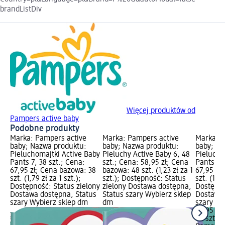
brandListDiv
Więcej produktów od
Pampers active baby
Podobne produkty
Marka: Pampers active
Marka: Pampers active
Marka: P
baby; Nazwa produktu:
baby; Nazwa produktu:
baby; Na
Pieluchomajtki Active Baby
Pieluchy Active Baby 6, 48
Pielucho
Pants 7, 38 szt.; Cena:
szt.; Cena: 58,95 zł; Cena
Pants 3, 
67,95 zł; Cena bazowa: 38
bazowa: 48 szt. (1,23 zł za 1
67,95 zł
szt. (1,79 zł za 1 szt.);
szt.); Dostępność: Status
szt. (1,10
Dostępność: Status zielony
zielony Dostawa dostępna,
Dostępno
Dostawa dostępna, Status
Status szary Wybierz sklep
Dostawa 
szary Wybierz sklep dm
dm
szary Wy
67,95 zł
62 szt. (1