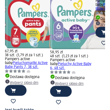
Pampers 
baby
Piel
Baby Pant
Dosta
Wybie
67,95 zł
58,95 zł
38 szt. (1,79 zł za 1 szt.)
48 szt. (1,23 zł za 1 szt.)
Pampers active
Pampers active
baby
Pieluchomajtki Active
baby
Pieluchy Active Baby
Baby Pants 7, 38 szt.
6, 48 szt.
(0)
(0)
Dostawa dostępna
Dostawa dostępna
Wybierz sklep dm
Wybierz sklep dm