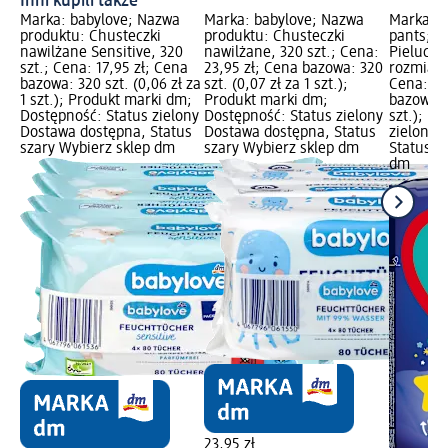
Inni kupili także
Marka: babylove; Nazwa
Marka: babylove; Nazwa
Marka: P
produktu: Chusteczki
produktu: Chusteczki
pants; N
nawilżane Sensitive, 320
nawilżane, 320 szt.; Cena:
Pielucho
szt.; Cena: 17,95 zł; Cena
23,95 zł; Cena bazowa: 320
rozmiar 5
bazowa: 320 szt. (0,06 zł za
szt. (0,07 zł za 1 szt.);
Cena: 39
1 szt.); Produkt marki dm;
Produkt marki dm;
bazowa: 2
Dostępność: Status zielony
Dostępność: Status zielony
szt.); D
Dostawa dostępna, Status
Dostawa dostępna, Status
zielony 
szary Wybierz sklep dm
szary Wybierz sklep dm
Status s
dm
23,95 zł