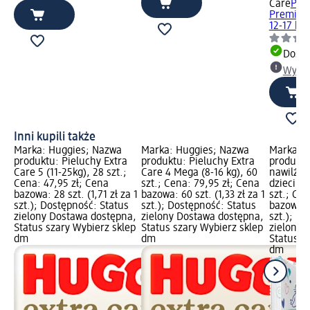
Care
Pie
Premium 
12-17 kg,
Dosta
Wybie
Inni kupili także
Marka: Huggies; Nazwa
Marka: Huggies; Nazwa
Marka: K
produktu: Pieluchy Extra
produktu: Pieluchy Extra
produktu
Care 5 (11-25kg), 28 szt.;
Care 4 Mega (8-16 kg), 60
nawilżan
Cena: 47,95 zł; Cena
szt.; Cena: 79,95 zł; Cena
dzieci P
bazowa: 28 szt. (1,71 zł za 1
bazowa: 60 szt. (1,33 zł za 1
szt.; Cen
szt.); Dostępność: Status
szt.); Dostępność: Status
bazowa: 6
zielony Dostawa dostępna,
zielony Dostawa dostępna,
szt.); D
Status szary Wybierz sklep
Status szary Wybierz sklep
zielony 
dm
dm
Status s
dm