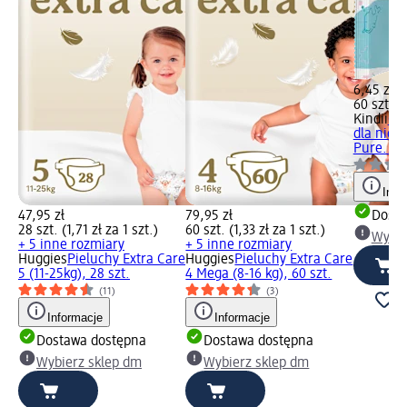
6,45 zł
60 szt. (0
Kindii
Ch
dla niemo
Pure..., 
Info
47,95 zł
79,95 zł
Dosta
28 szt. (1,71 zł za 1 szt.)
60 szt. (1,33 zł za 1 szt.)
Wybie
+ 5 inne rozmiary
+ 5 inne rozmiary
Huggies
Pieluchy Extra Care
Huggies
Pieluchy Extra Care
5 (11-25kg), 28 szt.
4 Mega (8-16 kg), 60 szt.
(11)
(3)
Informacje
Informacje
Dostawa dostępna
Dostawa dostępna
Wybierz sklep dm
Wybierz sklep dm