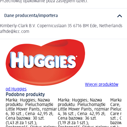
Przechowuj opakowanie poza zasięgiem dzieci.
Dane producenta/importera
Kimberly-Clark B.V. Copernicuslaan 35 6716 BM Ede, Netherlands
afhde@kcc.com
Więcej produktów
od Huggies
Podobne produkty
Marka: Huggies; Nazwa
Marka: Huggies; Nazwa
Marka: 
produktu: Pieluchomajtki
produktu: Pieluchomajtki
Care; Na
Little Mover Pants, rozmiar
Little Mover Pants, rozmiar
Pieluch
6, 30 szt.; Cena: 42,95 zł;
4, 36 szt.; Cena: 42,95 zł;
Care rozm
Cena bazowa: 30 szt.
Cena bazowa: 36 szt.
szt.; Cen
(1,43 zł za 1 szt.);
(1,19 zł za 1 szt.);
bazowa: 3