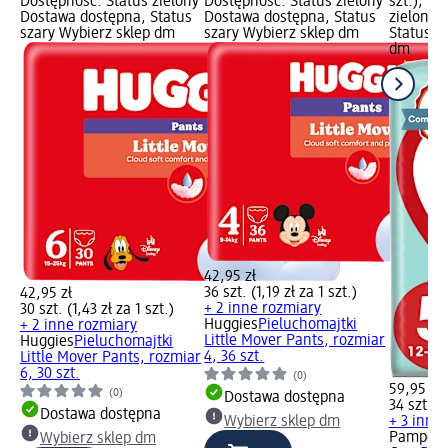
Dostępność: Status zielony
Dostępność: Status zielony
szt.); D
Dostawa dostępna, Status
Dostawa dostępna, Status
zielony 
szary Wybierz sklep dm
szary Wybierz sklep dm
Status s
dm
42,95 zł
36 szt. (1,19 zł za 1 szt.)
42,95 zł
+ 2 inne rozmiary
30 szt. (1,43 zł za 1 szt.)
Huggies
Pieluchomajtki
+ 2 inne rozmiary
Little Mover Pants, rozmiar
Huggies
Pieluchomajtki
4, 36 szt.
Little Mover Pants, rozmiar
6, 30 szt.
(0)
59,95 zł
(0)
Dostawa dostępna
34 szt. (1
Dostawa dostępna
Wybierz sklep dm
+ 3 inne
Pampers
Wybierz sklep dm