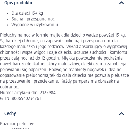
Opis produktu
Dla dzieci 15+ kg
Sucha i przespana noc
Wygodne w użytkowaniu
Pieluchy na noc w formie majtek dla dzieci o wadze powyżej 15 kg.
Są bardziej chłonne, co zapewni spokojną i przespaną noc dla
każdego maluszka i jego rodziców. Wkład absorbujący o wyjątkowej
chłonności wiąże wilgoć i daje dziecku uczucie suchości i komfortu
przez całą noc, aż do 12 godzin. Miękka powłoczka nie podrażnia
nawet bardzo delikatnej skóry maluszków, dzięki czemu zapobiega
pojawianiu się odparzeń. Podwójne mankiety nogawek i idealne
dopasowanie pieluchomajtek do ciała dziecka nie pozwala pieluszce
na przesuwanie i przeciekanie. Każdy pampers ma obrazek na
dobranoc.
Numer artykułu dm: 2125984
GTIN: 8006540234761
Cechy
Rozmiar pieluchy: