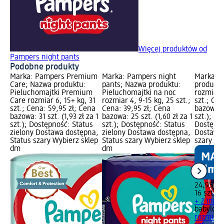
Więcej produktów od
Pampers night pants
Podobne produkty
Marka: Pampers Premium
Marka: Pampers night
Marka: b
Care; Nazwa produktu:
pants; Nazwa produktu:
produktu
Pieluchomajtki Premium
Pieluchomajtki na noc
rozmiar 6
Care rozmiar 6, 15+ kg, 31
rozmiar 4, 9-15 kg, 25 szt.;
szt.; Cen
szt.; Cena: 59,95 zł; Cena
Cena: 39,95 zł; Cena
bazowa: 1
bazowa: 31 szt. (1,93 zł za 1
bazowa: 25 szt. (1,60 zł za 1
szt.); P
szt.); Dostępność: Status
szt.); Dostępność: Status
Dostępno
zielony Dostawa dostępna,
zielony Dostawa dostępna,
Dostawa 
Status szary Wybierz sklep
Status szary Wybierz sklep
szary Wy
dm
dm
24,95 zł
16 szt. (1
+ 2 inne
babylove
rozmiar 6