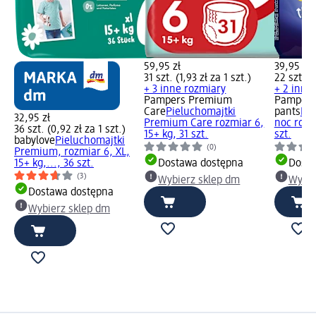
59,95 zł
39,95 zł
31 szt. (1,93 zł za 1 szt.)
22 szt. (1
+ 3 inne rozmiary
+ 2 inne
Pampers Premium
Pampers
Care
Pieluchomajtki
pants
Pie
32,95 zł
Premium Care rozmiar 6,
noc rozm
36 szt. (0,92 zł za 1 szt.)
15+ kg, 31 szt.
szt.
babylove
Pieluchomajtki
(0)
Premium, rozmiar 6, XL,
15+ kg,..., 36 szt.
Dostawa dostępna
Dosta
(3)
Wybierz sklep dm
Wybie
Dostawa dostępna
Wybierz sklep dm