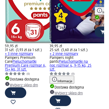
szt.
Info
Dosta
Wybie
59,95 zł
39,95 zł
31 szt. (1,93 zł za 1 szt.)
25 szt. (1,60 zł za 1 szt.)
+ 3 inne rozmiary
+ 2 inne rozmiary
Pampers Premium
Pampers night
Care
Pieluchomajtki
pants
Pieluchomajtki na
Premium Care rozmiar 6,
noc rozmiar 4, 9-15 kg, 25
15+ kg, 31 szt.
szt.
(0)
(0)
Dostawa dostępna
Informacje
Wybierz sklep dm
Dostawa dostępna
Wybierz sklep dm