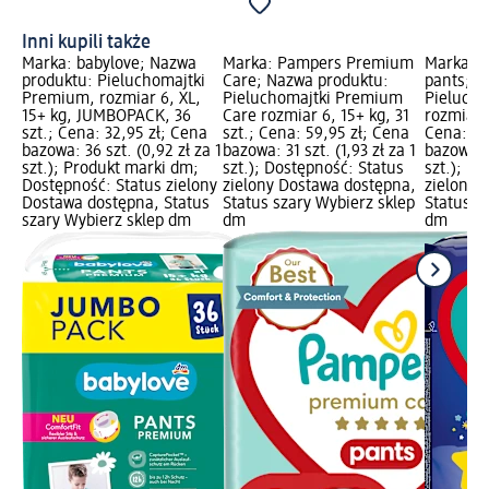
Inni kupili także
Marka: babylove; Nazwa
Marka: Pampers Premium
Marka: P
produktu: Pieluchomajtki
Care; Nazwa produktu:
pants; N
Premium, rozmiar 6, XL,
Pieluchomajtki Premium
Pielucho
15+ kg, JUMBOPACK, 36
Care rozmiar 6, 15+ kg, 31
rozmiar 5
szt.; Cena: 32,95 zł; Cena
szt.; Cena: 59,95 zł; Cena
Cena: 39
bazowa: 36 szt. (0,92 zł za 1
bazowa: 31 szt. (1,93 zł za 1
bazowa: 2
szt.); Produkt marki dm;
szt.); Dostępność: Status
szt.); D
Dostępność: Status zielony
zielony Dostawa dostępna,
zielony 
Dostawa dostępna, Status
Status szary Wybierz sklep
Status s
szary Wybierz sklep dm
dm
dm