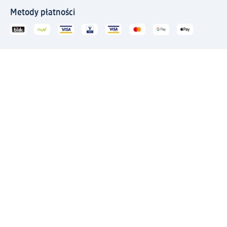
Metody płatności
Połącz się z dm
Pobierz aplikację dm:
© 2026 dm-drogerie markt sp. z o.o.
Impressum
Polityka prywatności
Ogólne warunki handlowe
Odstąpienie od umowy w dm