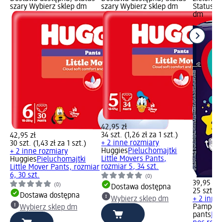
szary Wybierz sklep dm
szary Wybierz sklep dm
Status s
dm
42,95 zł
34 szt. (1,26 zł za 1 szt.)
42,95 zł
+ 2 inne rozmiary
30 szt. (1,43 zł za 1 szt.)
Huggies
Pieluchomajtki
+ 2 inne rozmiary
Little Movers Pants,
Huggies
Pieluchomajtki
rozmiar 5, 34 szt.
Little Mover Pants, rozmiar
6, 30 szt.
(0)
39,95 zł
(0)
Dostawa dostępna
25 szt. (1
Dostawa dostępna
Wybierz sklep dm
+ 2 inne
Pampers
Wybierz sklep dm
pants
Pie