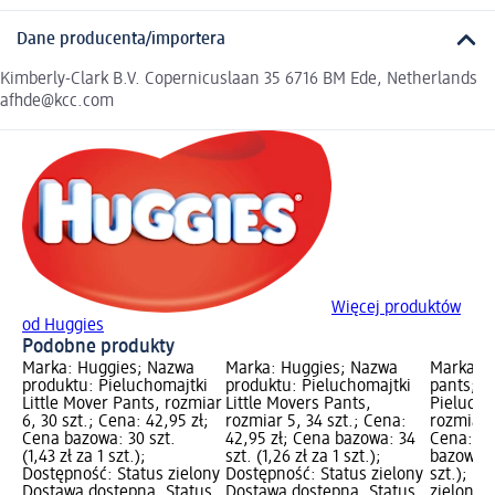
Dane producenta/importera
Kimberly-Clark B.V. Copernicuslaan 35 6716 BM Ede, Netherlands
afhde@kcc.com
Więcej produktów
od Huggies
Podobne produkty
Marka: Huggies; Nazwa
Marka: Huggies; Nazwa
Marka: P
produktu: Pieluchomajtki
produktu: Pieluchomajtki
pants; N
Little Mover Pants, rozmiar
Little Movers Pants,
Pielucho
6, 30 szt.; Cena: 42,95 zł;
rozmiar 5, 34 szt.; Cena:
rozmiar 4
Cena bazowa: 30 szt.
42,95 zł; Cena bazowa: 34
Cena: 39
(1,43 zł za 1 szt.);
szt. (1,26 zł za 1 szt.);
bazowa: 2
Dostępność: Status zielony
Dostępność: Status zielony
szt.); D
Dostawa dostępna, Status
Dostawa dostępna, Status
zielony 