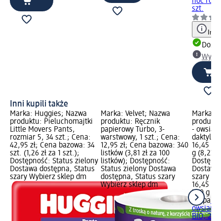
noc rozm
szt.
Info
Dosta
Wybie
Inni kupili także
Marka: Huggies; Nazwa
Marka: Velvet; Nazwa
Marka: H
produktu: Pieluchomajtki
produktu: Ręcznik
produktu
Little Movers Pants,
papierowy Turbo, 3-
- owsiana
rozmiar 5, 34 szt.; Cena:
warstwowy, 1 szt.; Cena:
daktylam
42,95 zł; Cena bazowa: 34
12,95 zł; Cena bazowa: 340
16,45 zł
szt. (1,26 zł za 1 szt.);
listków (3,81 zł za 100
g (8,23 z
Dostępność: Status zielony
listków); Dostępność:
Dostępno
Dostawa dostępna, Status
Status zielony Dostawa
Dostawa 
szary Wybierz sklep dm
dostępna, Status szary
szary Wy
Wybierz sklep dm
16,45 zł
200 g (8,
Helpa
Kas
owsiana 
BIO, 200