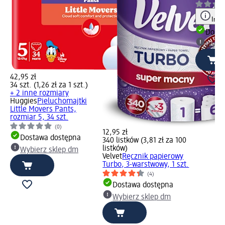
Info
Dosta
Wybie
42,95 zł
34 szt. (1,26 zł za 1 szt.)
+ 2 inne rozmiary
Huggies
Pieluchomajtki
Little Movers Pants,
rozmiar 5, 34 szt.
(0)
12,95 zł
Dostawa dostępna
340 listków (3,81 zł za 100
listków)
Wybierz sklep dm
Velvet
Ręcznik papierowy
Turbo, 3-warstwowy, 1 szt.
(4)
Dostawa dostępna
Wybierz sklep dm