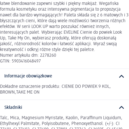
łatwe blendowanie zapewni szybki i piękny makijaż. Wegańska
formuła kosmetyku oraz intensywna pigmentacja to propozycja
nawet dla bardzo wymagających! Paleta składa się z 6 matowych i 3
błyszczących cieni, które dają wiele możliwości tworzenia różnych
efektów. W serii LOOK UP warto poszukać również innych,
interesujących palet. Wybierając EVELINE Cienie do powiek Look
Up, Take My On, wybierasz produkty, które oferują doskonałą
jakość, różnorodność kolorów i łatwość aplikacji. Wyraź swoją
kreatywność i odkryj różne style dzięki tej paletce.
Numer artykułu dm: 2278260
GTIN: 5903416048497
Informacje obowiązkowe
Dokładne oznaczenie produktu: CIENIE DO POWIEK 9 KOL,
BROWN,TAKE ME ON
Składniki
Talc, Mica, Magnesium Myristate, Kaolin, Paraffinum Liquidum,
Ethylhexyl Palmitate, Polyisobutene, Phenoxyethanol. (+/-): CI