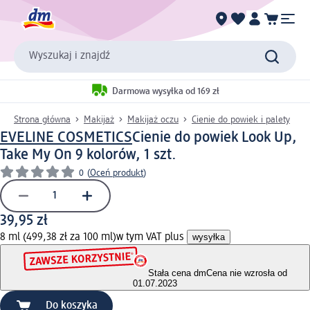
Wyszukaj i znajdź
Darmowa wysyłka od 169 zł
Strona główna
Makijaż
Makijaż oczu
Cienie do powiek i palety
EVELINE COSMETICS
Cienie do powiek Look Up,
Take My On 9 kolorów, 1 szt.
0
(
Oceń produkt
)
39,95 zł
8 ml (499,38 zł za 100 ml)
w tym VAT plus
wysyłka
Stała cena dm
Cena nie wzrosła od
01.07.2023
Do koszyka