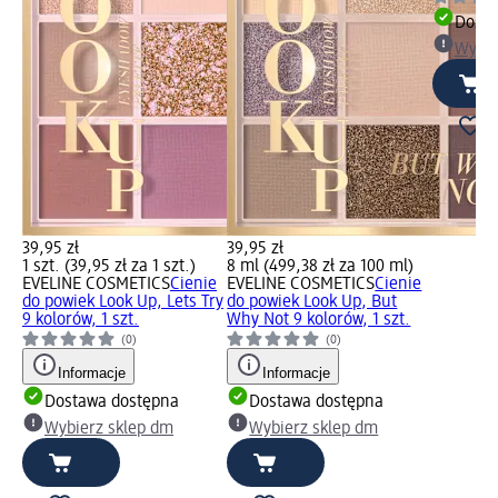
Dosta
Wybie
39,95 zł
39,95 zł
1 szt. (39,95 zł za 1 szt.)
8 ml (499,38 zł za 100 ml)
EVELINE COSMETICS
Cienie
EVELINE COSMETICS
Cienie
do powiek Look Up, Lets Try
do powiek Look Up, But
9 kolorów, 1 szt.
Why Not 9 kolorów, 1 szt.
(0)
(0)
Informacje
Informacje
Dostawa dostępna
Dostawa dostępna
Wybierz sklep dm
Wybierz sklep dm