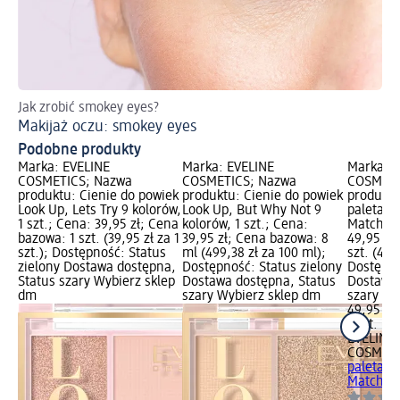
Jak zrobić smokey eyes?
Zr
Makijaż oczu: smokey eyes
Ma
Podobne produkty
Marka: EVELINE
Marka: EVELINE
Marka: E
COSMETICS; Nazwa
COSMETICS; Nazwa
COSMETI
produktu: Cienie do powiek
produktu: Cienie do powiek
produktu
Look Up, Lets Try 9 kolorów,
Look Up, But Why Not 9
paleta d
1 szt.; Cena: 39,95 zł; Cena
kolorów, 1 szt.; Cena:
Match nr
bazowa: 1 szt. (39,95 zł za 1
39,95 zł; Cena bazowa: 8
49,95 zł
szt.); Dostępność: Status
ml (499,38 zł za 100 ml);
szt. (49,9
zielony Dostawa dostępna,
Dostępność: Status zielony
Dostępno
Status szary Wybierz sklep
Dostawa dostępna, Status
Dostawa 
dm
szary Wybierz sklep dm
szary Wy
49,95 zł
1 szt. (49
EVELINE
COSMETI
paleta d
Match nr 