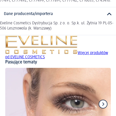
77491, CI 77492, CI 77499, CI 77891, CI 77742, CI 16035, CI 45410.
Dane producenta/importera
Eveline Cosmetics Dystrybucja Sp. z o. o. Sp.k. ul. Żytnia 19 PL-05-
506 Lesznowola (k. Warszawy)
Więcej produktów
od EVELINE COSMETICS
Pasujące tematy