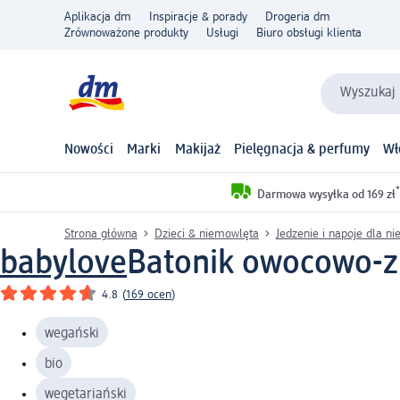
Aplikacja dm
Inspiracje & porady
Drogeria dm
Zrównoważone produkty
Usługi
Biuro obsługi klienta
Wyszukaj 
Nowości
Marki
Makijaż
Pielęgnacja & perfumy
Wł
*
Darmowa wysyłka od 169 zł
Strona główna
Dzieci & niemowlęta
Jedzenie i napoje dla n
babylove
Batonik owocowo-zb
4.8
(
169 ocen
)
wegański
bio
wegetariański