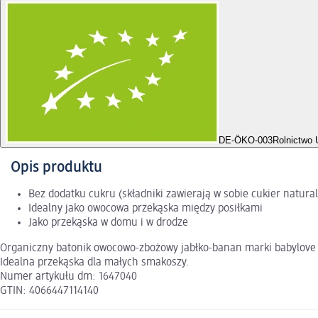
DE-ÖKO-003
Rolnictwo 
Opis produktu
Bez dodatku cukru (składniki zawierają w sobie cukier natura
Idealny jako owocowa przekąska między posiłkami
Jako przekąska w domu i w drodze
Organiczny batonik owocowo-zbożowy jabłko-banan marki babylove t
Idealna przekąska dla małych smakoszy.
Numer artykułu dm: 1647040
GTIN: 4066447114140