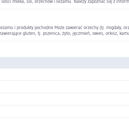
ilości mleka, soi, orzechów i sezamu. Należy zapoznać się z infor
amu i produkty pochodne Może zawierać orzechy (tj. migdały, orzec
awierające gluten, tj. pszenica, żyto, jęczmień, owies, orkisz, ka