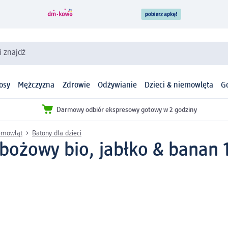
i znajdź
osy
Mężczyzna
Zdrowie
Odżywianie
Dzieci & niemowlęta
G
Darmowy odbiór ekspresowy gotowy w 2 godziny
iemowląt
Batony dla dzieci
ożowy bio, jabłko & banan 1