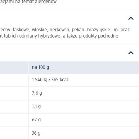
macjami na temat alergenów.
hy: laskowe, włoskie, nerkowca, pekan, brazylijskie i in. oraz
mut lub ich odmiany hybrydowe, a także produkty pochodne
na 100 g
1 540 kJ / 365 kcal
7,6 g
1,1 g
67 g
36 g