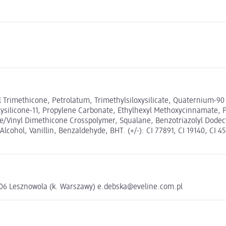
Trimethicone, Petrolatum, Trimethylsiloxysilicate, Quaternium-90 S
ysilicone-11, Propylene Carbonate, Ethylhexyl Methoxycinnamate, P
e/Vinyl Dimethicone Crosspolymer, Squalane, Benzotriazolyl Dodecy
ohol, Vanillin, Benzaldehyde, BHT. (+/-): CI 77891, CI 19140, CI 453
5-506 Lesznowola (k. Warszawy) e.debska@eveline.com.pl