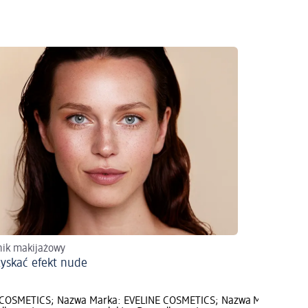
ik makijażowy
zyskać efekt nude
 COSMETICS; Nazwa
Marka: EVELINE COSMETICS; Nazwa
Marka: EVE