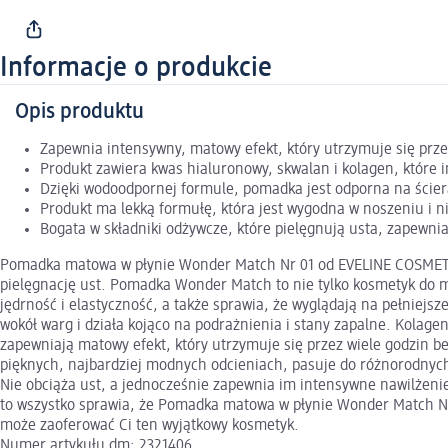
Informacje o produkcie
Opis produktu
Zapewnia intensywny, matowy efekt, który utrzymuje się prze
Produkt zawiera kwas hialuronowy, skwalan i kolagen, które i
Dzięki wodoodpornej formule, pomadka jest odporna na ściera
Produkt ma lekką formułę, która jest wygodna w noszeniu i ni
Bogata w składniki odżywcze, które pielęgnują usta, zapewni
Pomadka matowa w płynie Wonder Match Nr 01 od EVELINE COSMETICS
pielęgnację ust. Pomadka Wonder Match to nie tylko kosmetyk do m
jędrność i elastyczność, a także sprawia, że wyglądają na pełniejsz
wokół warg i działa kojąco na podrażnienia i stany zapalne. Kolag
zapewniają matowy efekt, który utrzymuje się przez wiele godzin 
pięknych, najbardziej modnych odcieniach, pasuje do różnorodnych
Nie obciąża ust, a jednocześnie zapewnia im intensywne nawilżen
to wszystko sprawia, że Pomadka matowa w płynie Wonder Match Nr 0
może zaoferować Ci ten wyjątkowy kosmetyk.
Numer artykułu dm: 2321406