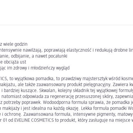
z wiele godzin
ntensywnie nawilżają, poprawiają elastyczność i redukują drobne li
nie, odbijanie, a nawet pocałunki
e obciąża ust
ając im zdrowy i młodzieńczy wygląd
, to wyjątkowa pomadka, to prawdziwy majstersztyk wśród kosmety
akijażu, ale także zaawansowany produkt pielęgnacyjny. Zawiera kw
e i bardziej kuszące. Skwalan, kolejny składnik tej wyjątkowej formu
en natomiast odpowiada za regenerację przesuszonej skóry, zapewnia
bez potrzeby poprawek. Wodoodporna formuła sprawia, że pomadka je
 makijaży i jest idealna na każdą okazję. Lekka formuła pomadki W
ie i ochronę. Zaawansowana formuła, intensywne pigmenty, matowy
1 od EVELINE COSMETICS to produkt, który zasługuje na miejsce w T