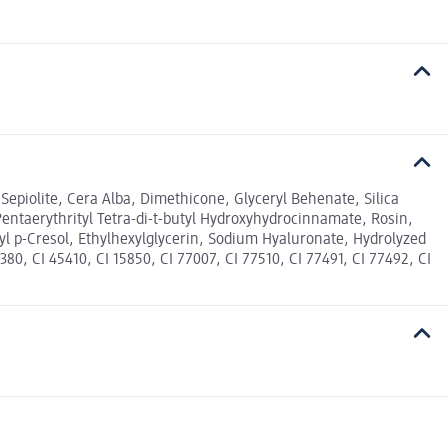
epiolite, Cera Alba, Dimethicone, Glyceryl Behenate, Silica
entaerythrityl Tetra-di-t-butyl Hydroxyhydrocinnamate, Rosin,
l p-Cresol, Ethylhexylglycerin, Sodium Hyaluronate, Hydrolyzed
80, CI 45410, CI 15850, CI 77007, CI 77510, CI 77491, CI 77492, CI