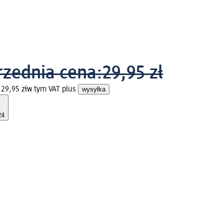
zednia cena:
29,95 zł
 29,95 zł
w tym VAT plus
wysyłka
24