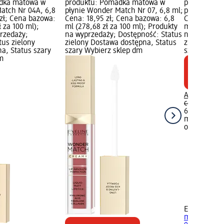
dka matowa w
produktu: Pomadka matowa w
produktu: 
atch Nr 04A, 6,8
płynie Wonder Match Nr 07, 6,8 ml;
płynie Wond
 zł; Cena bazowa:
Cena: 18,95 zł; Cena bazowa: 6,8
Cena: 18,95
ł za 100 ml);
ml (278,68 zł za 100 ml); Produkty
ml (278,68 z
rzedaży;
na wyprzedaży; Dostępność: Status
na wyprzeda
tus zielony
zielony Dostawa dostępna, Status
zielony Dos
a, Status szary
szary Wybierz sklep dm
szary Wybie
m
Aktualna ce
cena:
29,95 
6,8 ml (278,
ml)
Najniższ
ostatnich 30
+4
EVELINE CO
matowa w p