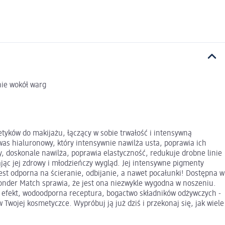
nie wokół warg
ków do makijażu, łączący w sobie trwałość i intensywną
as hialuronowy, który intensywnie nawilża usta, poprawia ich
ły, doskonale nawilża, poprawia elastyczność, redukuje drobne linie
jąc jej zdrowy i młodzieńczy wygląd. Jej intensywne pigmenty
st odporna na ścieranie, odbijanie, a nawet pocałunki! Dostępna w
onder Match sprawia, że jest ona niezwykle wygodna w noszeniu.
 efekt, wodoodporna receptura, bogactwo składników odżywczych -
wojej kosmetyczce. Wypróbuj ją już dziś i przekonaj się, jak wiele