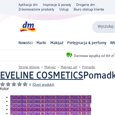
Aplikacja dm
Inspiracje & porady
Drogeria dm
Zrównoważone produkty
Usługi
Biuro obsługi klienta
Wyszukaj 
Nowości
Marki
Makijaż
Pielęgnacja & perfumy
Wł
*
Darmowa wysyłka od 169 zł
Strona główna
Makijaż
Makijaż ust
Pomadki
EVELINE COSMETICS
Pomadka
0
(
Oceń produkt
)
Kolor
Pomadka matowa w płynie Wonder Match Nr 02
Pomadka matowa w płynie Wonder Match Nr 09
Pomadka matowa w płynie Wonder Match Nr 11
Pomadka matowa w płynie Wonder Match Nr 03
Pomadka matowa w płynie Wonder Match Nr 01