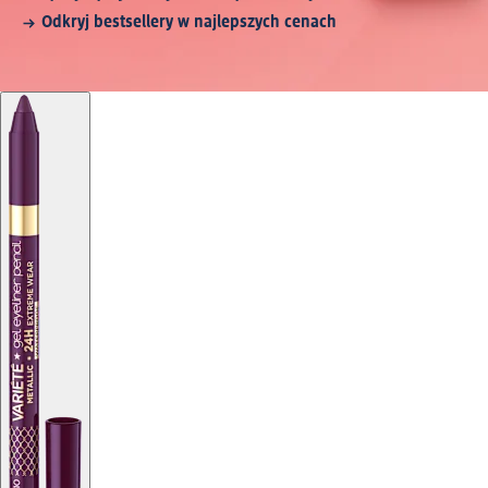
Odkryj bestsellery w najlepszych cenach