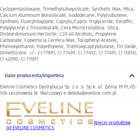
Cyclopentasiloxane, Trimethylsiloxysilicate, Synthetic Wax, Mica,
Calcium Aluminum Borosilicate, Isododecane, Polyisobutene,
Synthetic Fluorphlogopite, Caprylic/Capric Triglyceride, Paraffin,
Polyglyceryl-2 Triisostearate, Cera Microcristallina, Silica,
Disteardimonium Hectorite, C20-40 Alcohols, Propylene
Carbonate, Copernicia Cerifera Wax, Tocopheryl Acetate,
Phenoxyethanol, Polyethylene, Triethoxycaprylylsilane, Tin Oxide,
Dimethicone. +/-: CI 77891, CI 77499, CI 77492, CI 77491, CI 15850,
CI 42090, CI 77007.
Dane producenta/importera
Eveline Cosmetics Dystrybucja Sp. z o. o. Sp.k. ul. Żytnia 19 PL-05-
506 Lesznowola (k. Warszawy) e.debska@eveline.com.pl
Więcej produktów
od EVELINE COSMETICS