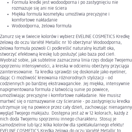
Formuła kredki jest wodoodporna i po zastygnięciu nie
rozmazuje się ani nie ściera
Miękka formuła kosmetyku umożliwia precyzyjne i
komfortowe nakładanie
Wodoodporna, żelowa formuła
Zanurz się w świecie kolorów i wybierz EVELINE COSMETICS Kredkę
żelową do oczu Variété Metallic nr 10 oberżyna! Wodoodporna,
żelowa formuła pozwoli Ci podkreślić naturalny kształt oka,
stworzyć efektowną kreskę lub posłużyć jako baza pod cień.
Wyobraź sobie, jak subtelnie zaznaczona linia rzęs dodaje Twojemu
spojrzeniu intensywności, a kreska w odcieniu oberżyny przyciąga
zainteresowanie. Ta kredka sprawdzi się doskonale jako eyeliner,
dając Ci możliwość kreowania różnorodnych stylizacji - od
codziennych po bardziej ekstrawaganckie. Jej miękka, intensywnie
napigmentowana formuła z łatwością sunie po powiece,
umożliwiając precyzyjne i komfortowe nakładanie. Nie musisz
martwić się o rozmazywanie czy ścieranie - po zastygnięciu kredka
utrzymuje się na powiece przez cały dzień, zachowując nienaganny
wygląd Twojego makijażu. Dostępna jest aż w 12 kolorach, każdy z
nich doda Twojemu spojrzeniu innego charakteru. Stosuj je
samodzielnie lub łącz kilka kolorów dla spektakularnego efektu!
EVELINE COSMETICS Kredka żelowa do oczu Variété Metallic to