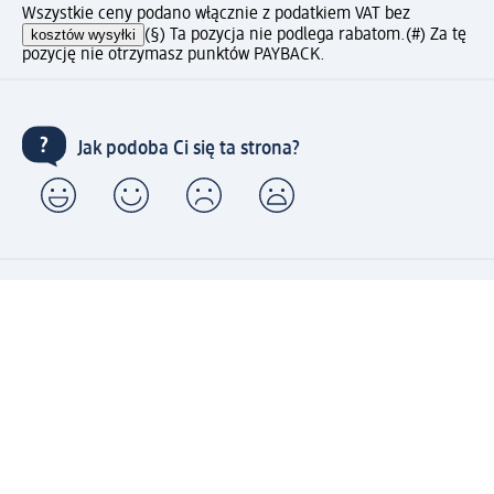
Wszystkie ceny podano włącznie z podatkiem VAT bez
kosztów wysyłki
(§) Ta pozycja nie podlega rabatom.
(#) Za tę
pozycję nie otrzymasz punktów PAYBACK.
Jak podoba Ci się ta strona?
Drogeria dm
Kariera
Biuro Obsługi Klienta dm
Kontakt
Znajdź sklepy dm
Metody płatności
Połącz się z dm