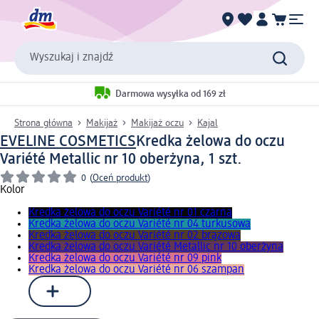
Wyszukaj i znajdź
Darmowa wysyłka od 169 zł
Strona główna
Makijaż
Makijaż oczu
Kajal
EVELINE COSMETICS
Kredka żelowa do oczu
Variété Metallic nr 10 oberżyna, 1 szt.
0
(
Oceń produkt
)
Kolor
Kredka żelowa do oczu Variété nr 01 czarna
Kredka żelowa do oczu Variété nr 04 turkusowa
Kredka żelowa do oczu Variété nr 02 brązowa
Kredka żelowa do oczu Variété Metallic nr 10 oberżyna
Kredka żelowa do oczu Variété nr 09 pink
Kredka żelowa do oczu Variété nr 06 szampan