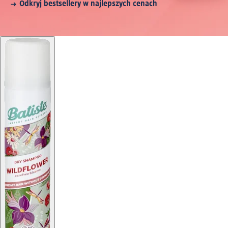
Odkryj bestsellery w najlepszych cenach