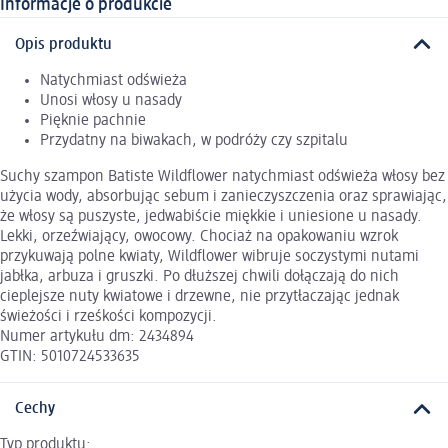
Informacje o produkcie
Opis produktu
Natychmiast odświeża
Unosi włosy u nasady
Pięknie pachnie
Przydatny na biwakach, w podróży czy szpitalu
Suchy szampon Batiste Wildflower natychmiast odświeża włosy bez
użycia wody, absorbując sebum i zanieczyszczenia oraz sprawiając,
że włosy są puszyste, jedwabiście miękkie i uniesione u nasady.
Lekki, orzeźwiający, owocowy. Chociaż na opakowaniu wzrok
przykuwają polne kwiaty, Wildflower wibruje soczystymi nutami
jabłka, arbuza i gruszki. Po dłuższej chwili dołączają do nich
cieplejsze nuty kwiatowe i drzewne, nie przytłaczając jednak
świeżości i rześkości kompozycji.
Numer artykułu dm: 2434894
GTIN: 5010724533635
Cechy
Typ produktu: