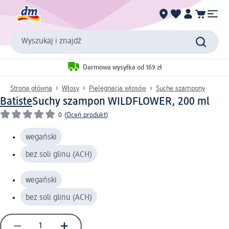
Wyszukaj i znajdź
Darmowa wysyłka od 169 zł
Strona główna
Włosy
Pielęgnacja włosów
Suche szampony
Batiste
Suchy szampon WILDFLOWER, 200 ml
0
(
Oceń produkt
)
wegański
bez soli glinu (ACH)
wegański
bez soli glinu (ACH)