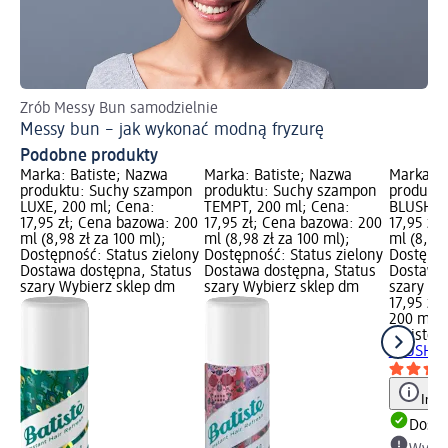
Zrób Messy Bun samodzielnie
Po
Messy bun – jak wykonać modną fryzurę
Pr
Podobne produkty
Marka: Batiste; Nazwa
Marka: Batiste; Nazwa
Marka: B
produktu: Suchy szampon
produktu: Suchy szampon
produkt
LUXE, 200 ml; Cena:
TEMPT, 200 ml; Cena:
BLUSH, 2
17,95 zł; Cena bazowa: 200
17,95 zł; Cena bazowa: 200
17,95 zł
ml (8,98 zł za 100 ml);
ml (8,98 zł za 100 ml);
ml (8,98 
Dostępność: Status zielony
Dostępność: Status zielony
Dostępno
Dostawa dostępna, Status
Dostawa dostępna, Status
Dostawa 
szary Wybierz sklep dm
szary Wybierz sklep dm
szary Wy
17,95 zł
200 ml (8
Batiste
S
BLUSH, 
Info
Dosta