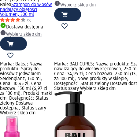
Balea
Szampon do włosów
Wybierz sklep dm
nadający objętości
Volumen, 300 ml
(9)
Dostawa dostępna
Wybierz sklep dm
Marka: Balea; Nazwa
Marka: BALI CURLS; Nazwa produktu: S
produktu: Spray do
nawilżający do włosów kręconych, 250 m
włosów z jedwabiem
Cena: 34,95 zł; Cena bazowa: 250 ml (13,
Seidenglanz, 150 ml;
za 100 ml); Nowe produkty w sklepie;
Cena: 10,45 zł; Cena
Dostępność: Status zielony Dostawa dos
bazowa: 150 ml (6,97 zł
Status szary Wybierz sklep dm
za 100 ml); Produkt marki
dm; Dostępność: Status
zielony Dostawa
dostępna, Status szary
Wybierz sklep dm