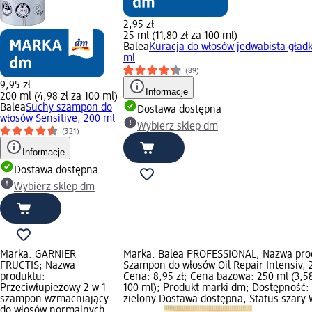
2,95 zł
25 ml (11,80 zł za 100 ml)
Balea
Kuracja do włosów jedwabista gładk
ml
(89)
9,95 zł
Informacje
200 ml (4,98 zł za 100 ml)
Balea
Suchy szampon do
Dostawa dostępna
włosów Sensitive, 200 ml
Wybierz sklep dm
(321)
Informacje
Dostawa dostępna
Wybierz sklep dm
Marka: GARNIER
Marka: Balea PROFESSIONAL; Nazwa pro
FRUCTIS; Nazwa
Szampon do włosów Oil Repair Intensiv, 
produktu:
Cena: 8,95 zł; Cena bazowa: 250 ml (3,58
Przeciwłupieżowy 2 w 1
100 ml); Produkt marki dm; Dostępność:
szampon wzmacniający
zielony Dostawa dostępna, Status szary 
do włosów normalnych,