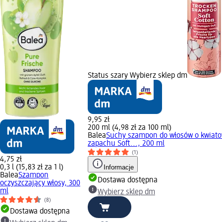
Status szary Wybierz sklep dm
9,95 zł
200 ml (4,98 zł za 100 ml)
Balea
Suchy szampon do włosów o kwiat
zapachu Soft..., 200 ml
(1)
4,75 zł
0,3 l (15,83 zł za 1 l)
Informacje
Balea
Szampon
Dostawa dostępna
oczyszczający włosy, 300
ml
Wybierz sklep dm
(8)
Dostawa dostępna