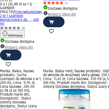
13,95 zł
(1)
0,4 l (34,88 zł za 1 l)
GARNIER
Dostawa dostępna
FRUCTIS
Przeciwłupieżowy
Wybierz sklep dm
2 w 1 szampon
wzmacniający do..., 400
ml
(0)
Informacje
Dostawa dostępna
Wybierz sklep dm
Marka: Balea; Nazwa
Marka: Balea med; Nazwa produktu: Od
produktu: Suchy
do włosów do wrażliwej skóry głowy, 250 
szampon do włosów 6 w 1,
Cena: 11,45 zł; Cena bazowa: 250 ml (4,5
200 ml; Cena: 9,95 zł;
100 ml); Produkt marki dm; Dostępność:
Cena bazowa: 200 ml
zielony Dostawa dostępna, Status szary 
(4,98 zł za 100 ml);
Produkt marki dm;
Dostępność: Status
zielony Dostawa
dostępna, Status szary