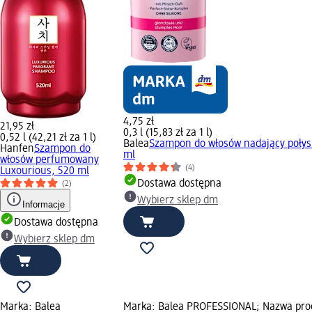
4,75 zł
21,95 zł
0,3 l (15,83 zł za 1 l)
0,52 l (42,21 zł za 1 l)
Balea
Szampon do włosów nadający połys
Hanfen
Szampon do
ml
włosów perfumowany
(4)
Luxourious, 520 ml
Dostawa dostępna
(2)
Wybierz sklep dm
Informacje
Dostawa dostępna
Wybierz sklep dm
Marka: Balea
Marka: Balea PROFESSIONAL; Nazwa pro