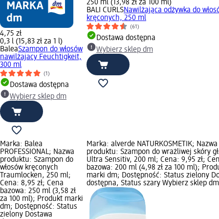
250 ml (13,98 zł za 100 ml)
BALI CURLS
Nawilżająca odżywka do włos
kręconych, 250 ml
(61)
4,75 zł
Dostawa dostępna
0,3 l (15,83 zł za 1 l)
Balea
Szampon do włosów
Wybierz sklep dm
nawilżajacy Feuchtigkeit,
300 ml
(1)
Dostawa dostępna
Wybierz sklep dm
Marka: Balea
Marka: alverde NATURKOSMETIK; Nazwa
PROFESSIONAL; Nazwa
produktu: Szampon do wrażliwej skóry g
produktu: Szampon do
Ultra Sensitiv, 200 ml; Cena: 9,95 zł; Ce
włosów kręconych
bazowa: 200 ml (4,98 zł za 100 ml); Prod
Traumlocken, 250 ml;
marki dm; Dostępność: Status zielony D
Cena: 8,95 zł; Cena
dostępna, Status szary Wybierz sklep dm
bazowa: 250 ml (3,58 zł
za 100 ml); Produkt marki
dm; Dostępność: Status
zielony Dostawa