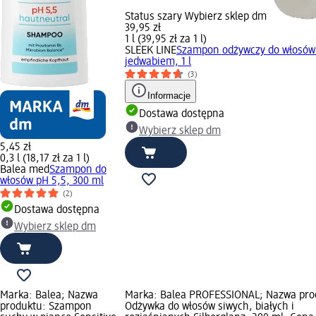
Status szary Wybierz sklep dm
39,95 zł
1 l (39,95 zł za 1 l)
SLEEK LINE
Szampon odżywczy do włosów
jedwabiem, 1 l
(3)
Informacje
Dostawa dostępna
Wybierz sklep dm
5,45 zł
0,3 l (18,17 zł za 1 l)
Balea med
Szampon do
włosów pH 5,5, 300 ml
(2)
Dostawa dostępna
Wybierz sklep dm
Marka: Balea; Nazwa
Marka: Balea PROFESSIONAL; Nazwa pro
produktu: Szampon
Odżywka do włosów siwych, białych i