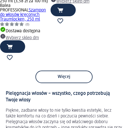
250 ml (3,58 zł za 100 ml)
Wybierz sklep dm
Balea
PROFESSIONAL
Szampon
do włosów kręconych
Traumlocken, 250 ml
(0)
Dostawa dostępna
Wybierz sklep dm
Więcej
Pielęgnacja włosów – wszystko, czego potrzebują
Twoje włosy
Piękne, zadbane włosy to nie tylko kwestia estetyki, lecz
także komfortu na co dzień i poczucia pewności siebie.
Pielęgnacja włosów zaczyna się od właściwego doboru
kosmetyków do ich potrzeb – inne produkty sprawdzą się przy