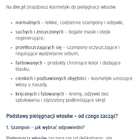
Na
dm.pl
znajdziesz kosmetyki do pielęgnacji włosów:
normalnych
– lekkie, codzienne szampony i odżywki,
suchych i zniszczonych
– bogate maski i olejki
regenerujące,
przetłuszczających się
– szampony oczyszczające i
regulujące wydzielanie sebum,
farbowanych
– produkty chroniące kolor i dodające
blasku,
cienkich i pozbawionych objętości
– kosmetyki unoszące
włosy u nasady,
kręconych i falowanych
– kremy, odżywki bez
spłukiwania i stylizatory podkreślające skręt.
Podstawy pielęgnacji włosów – od czego zacząć?
1. Szampon – jak wybrać odpowiedni?
Pielęgnacja włosów
zaczyna się od delikatnego, ale