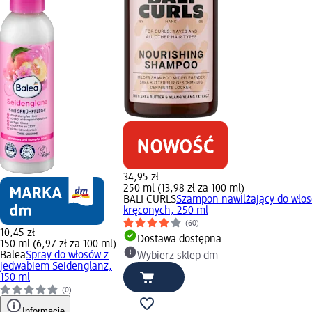
34,95 zł
250 ml (13,98 zł za 100 ml)
BALI CURLS
Szampon nawilżający do wło
kręconych, 250 ml
(60)
10,45 zł
Dostawa dostępna
150 ml (6,97 zł za 100 ml)
Balea
Spray do włosów z
Wybierz sklep dm
jedwabiem Seidenglanz,
150 ml
(0)
Informacje