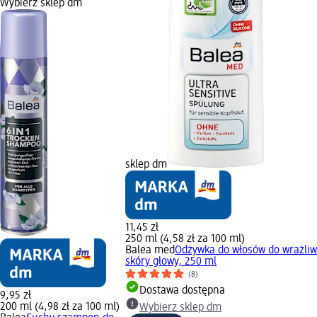
Wybierz sklep dm
sklep dm
11,45 zł
250 ml (4,58 zł za 100 ml)
Balea med
Odżywka do włosów do wrażliw
skóry głowy, 250 ml
(8)
Dostawa dostępna
9,95 zł
200 ml (4,98 zł za 100 ml)
Wybierz sklep dm