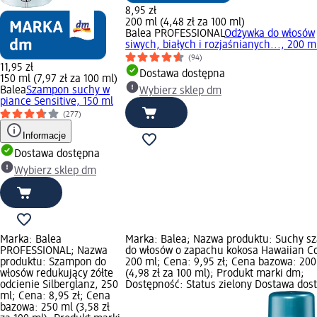
8,95 zł
200 ml (4,48 zł za 100 ml)
Balea PROFESSIONAL
Odżywka do włosów
siwych, białych i rozjaśnianych..., 200 m
(94)
11,95 zł
Dostawa dostępna
150 ml (7,97 zł za 100 ml)
Balea
Szampon suchy w
Wybierz sklep dm
piance Sensitive, 150 ml
(277)
Informacje
Dostawa dostępna
Wybierz sklep dm
Marka: Balea
Marka: Balea; Nazwa produktu: Suchy 
PROFESSIONAL; Nazwa
do włosów o zapachu kokosa Hawaiian C
produktu: Szampon do
200 ml; Cena: 9,95 zł; Cena bazowa: 200
włosów redukujący żółte
(4,98 zł za 100 ml); Produkt marki dm;
odcienie Silberglanz, 250
Dostępność: Status zielony Dostawa dos
ml; Cena: 8,95 zł; Cena
bazowa: 250 ml (3,58 zł