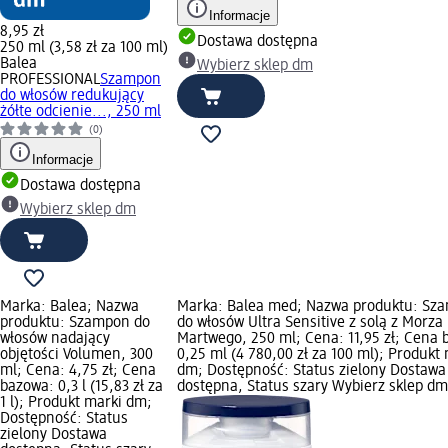
Informacje
8,95 zł
Dostawa dostępna
250 ml (3,58 zł za 100 ml)
Balea
Wybierz sklep dm
PROFESSIONAL
Szampon
do włosów redukujący
żółte odcienie..., 250 ml
(0)
Informacje
Dostawa dostępna
Wybierz sklep dm
Marka: Balea; Nazwa
Marka: Balea med; Nazwa produktu: Sz
produktu: Szampon do
do włosów Ultra Sensitive z solą z Morza
włosów nadający
Martwego, 250 ml; Cena: 11,95 zł; Cena 
objętości Volumen, 300
0,25 ml (4 780,00 zł za 100 ml); Produkt
ml; Cena: 4,75 zł; Cena
dm; Dostępność: Status zielony Dostawa
bazowa: 0,3 l (15,83 zł za
dostępna, Status szary Wybierz sklep dm
1 l); Produkt marki dm;
Dostępność: Status
zielony Dostawa