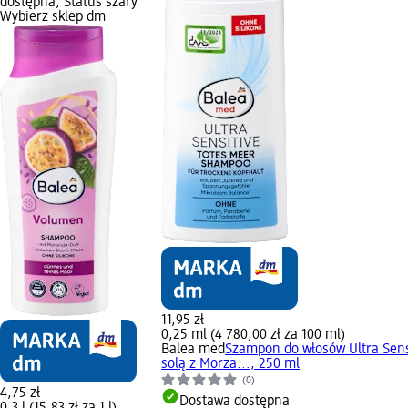
dostępna, Status szary
Wybierz sklep dm
11,95 zł
0,25 ml (4 780,00 zł za 100 ml)
Balea med
Szampon do włosów Ultra Sens
solą z Morza..., 250 ml
(0)
4,75 zł
Dostawa dostępna
0,3 l (15,83 zł za 1 l)