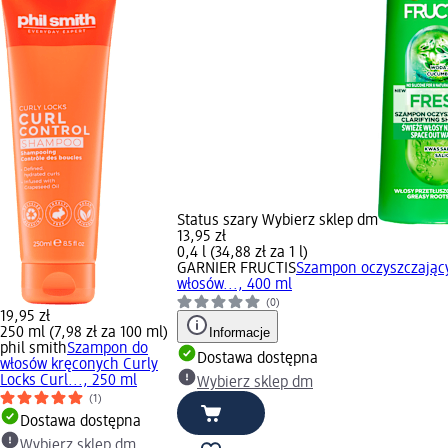
Status szary Wybierz sklep dm
13,95 zł
0,4 l (34,88 zł za 1 l)
GARNIER FRUCTIS
Szampon oczyszczając
włosów..., 400 ml
(0)
19,95 zł
250 ml (7,98 zł za 100 ml)
Informacje
phil smith
Szampon do
Dostawa dostępna
włosów kręconych Curly
Locks Curl..., 250 ml
Wybierz sklep dm
(1)
Dostawa dostępna
Wybierz sklep dm