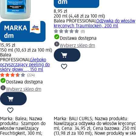
8,95 zł
200 ml (4,48 zł za 100 ml)
Balea PROFESSIONAL
Odżywka do włosów
kręconych Traumlocken, 200 ml
(0)
Dostawa dostępna
15,95 zł
Wybierz sklep dm
150 ml (10,63 zł za 100 ml)
Balea
PROFESSIONAL
Głęboko
oczyszczający peeling do
skóry głowy..., 150 ml
(224)
Dostawa dostępna
Wybierz sklep dm
Marka: Balea; Nazwa
Marka: BALI CURLS; Nazwa produktu:
produktu: Szampon do
Nawilżająca odżywka do włosów kręconyc
włosów nawilżajacy
ml; Cena: 34,95 zł; Cena bazowa: 250 ml
Feuchtigkeit, 300 ml;
(13,98 zł za 100 ml); Nowe produkty w skl