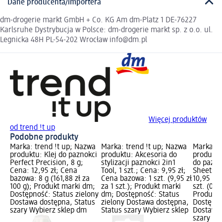
Dane producenta/importera
dm-drogerie markt GmbH + Co. KG Am dm-Platz 1 DE-76227
Karlsruhe Dystrybucja w Polsce: dm-drogerie markt sp. z o.o. ul.
Legnicka 48H PL-54-202 Wrocław info@dm.pl
Więcej produktów
od trend !t up
Podobne produkty
Marka: trend !t up; Nazwa
Marka: trend !t up; Nazwa
Marka: t
produktu: Klej do paznokci
produktu: Akcesoria do
produktu
Perfect Precision, 8 g;
stylizacji paznokci 2in1
do pazno
Cena: 12,95 zł; Cena
Tool, 1 szt.; Cena: 9,95 zł;
Sheets, 1
bazowa: 8 g (161,88 zł za
Cena bazowa: 1 szt. (9,95 zł
10,95 zł
100 g); Produkt marki dm;
za 1 szt.); Produkt marki
szt. (0,91
Dostępność: Status zielony
dm; Dostępność: Status
Produkt 
Dostawa dostępna, Status
zielony Dostawa dostępna,
Dostępno
szary Wybierz sklep dm
Status szary Wybierz sklep
Dostawa 
szary Wy