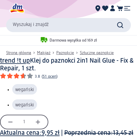
Wyszukaj i znajdź
Darmowa wysyłka od 169 zł
Strona główna
Makijaż
Paznokcie
Sztuczne paznokcie
trend !t up
Klej do paznokci 2in1 Nail Glue - Fix &
Repair, 1 szt.
3.8
(
51 ocen
)
wegański
wegański
Aktualna cena:
9,95 zł
|
Poprzednia cena:
13,45 zł