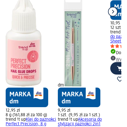
10,95 zł
12 szt. (0
trend !t 
do pazno
Sheets, 1
Dosta
Wybie
dm
12,95 zł
9,95 zł
8 g (161,88 zł za 100 g)
1 szt. (9,95 zł za 1 szt.)
trend !t up
Klej do paznokci
trend !t up
Akcesoria do
Perfect Precision, 8 g
stylizacji paznokci 2in1