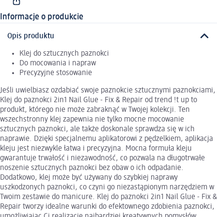
Informacje o produkcie
Opis produktu
Klej do sztucznych paznokci
Do mocowania i napraw
Precyzyjne stosowanie
Jeśli uwielbiasz ozdabiać swoje paznokcie sztucznymi paznokciami,
Klej do paznokci 2in1 Nail Glue - Fix & Repair od trend !t up to
produkt, którego nie może zabraknąć w Twojej kolekcji. Ten
wszechstronny klej zapewnia nie tylko mocne mocowanie
sztucznych paznokci, ale także doskonale sprawdza się w ich
naprawie. Dzięki specjalnemu aplikatorowi z pędzelkiem, aplikacja
kleju jest niezwykle łatwa i precyzyjna. Mocna formuła kleju
gwarantuje trwałość i niezawodność, co pozwala na długotrwałe
noszenie sztucznych paznokci bez obaw o ich odpadanie.
Dodatkowo, klej może być używany do szybkiej naprawy
uszkodzonych paznokci, co czyni go niezastąpionym narzędziem w
Twoim zestawie do manicure. Klej do paznokci 2in1 Nail Glue - Fix &
Repair tworzy idealne warunki do efektownego zdobienia paznokci,
umożliwiając Ci realizację najbardziej kreatywnych pomysłów.