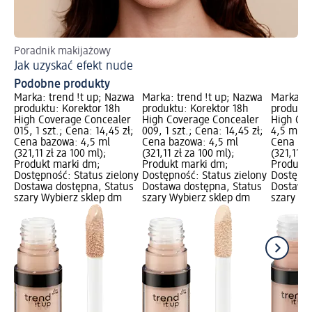
Poradnik makijażowy
Pe
Jak uzyskać efekt nude
Ws
Podobne produkty
Marka: trend !t up; Nazwa
Marka: trend !t up; Nazwa
Marka: t
produktu: Korektor 18h
produktu: Korektor 18h
produktu
High Coverage Concealer
High Coverage Concealer
High Cov
015, 1 szt.; Cena: 14,45 zł;
009, 1 szt.; Cena: 14,45 zł;
4,5 ml; C
Cena bazowa: 4,5 ml
Cena bazowa: 4,5 ml
Cena baz
(321,11 zł za 100 ml);
(321,11 zł za 100 ml);
(321,11 z
Produkt marki dm;
Produkt marki dm;
Produkt 
Dostępność: Status zielony
Dostępność: Status zielony
Dostępno
Dostawa dostępna, Status
Dostawa dostępna, Status
Dostawa 
szary Wybierz sklep dm
szary Wybierz sklep dm
szary Wy