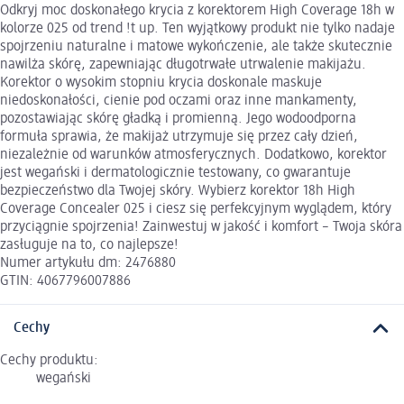
Odkryj moc doskonałego krycia z korektorem High Coverage 18h w
kolorze 025 od trend !t up. Ten wyjątkowy produkt nie tylko nadaje
spojrzeniu naturalne i matowe wykończenie, ale także skutecznie
nawilża skórę, zapewniając długotrwałe utrwalenie makijażu.
Korektor o wysokim stopniu krycia doskonale maskuje
niedoskonałości, cienie pod oczami oraz inne mankamenty,
pozostawiając skórę gładką i promienną. Jego wodoodporna
formuła sprawia, że makijaż utrzymuje się przez cały dzień,
niezależnie od warunków atmosferycznych. Dodatkowo, korektor
jest wegański i dermatologicznie testowany, co gwarantuje
bezpieczeństwo dla Twojej skóry. Wybierz korektor 18h High
Coverage Concealer 025 i ciesz się perfekcyjnym wyglądem, który
przyciągnie spojrzenia! Zainwestuj w jakość i komfort – Twoja skóra
zasługuje na to, co najlepsze!
Numer artykułu dm: 2476880
GTIN: 4067796007886
Cechy
Cechy produktu:
wegański