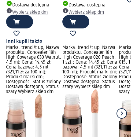
Dostawa dostępna
Dostawa dostępna
Wybierz sklep dm
Wybierz sklep dm
Inni kupili także
Marka: trend !t up; Nazwa
Marka: trend !t up; Nazwa
Marka: t
produktu: Concealer 18h
produktu: Concealer 18h
produktu
High Coverage 030 Walnut,
High Coverage 020 Peach,
High Cov
4,5 ml; Cena: 14,45 zł;
1 szt.; Cena: 14,45 zł; Cena
015, 1 sz
Cena bazowa: 4,5 ml
bazowa: 4,5 ml (321,11 zł za
Cena baz
(321,11 zł za 100 ml);
100 ml); Produkt marki dm;
(321,11 z
Produkt marki dm;
Dostępność: Status zielony
Produkt 
Dostępność: Status zielony
Dostawa dostępna, Status
Dostępno
Dostawa dostępna, Status
szary Wybierz sklep dm
Dostawa 
szary Wybierz sklep dm
szary Wy