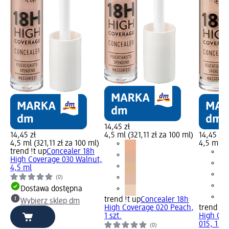
14,45 zł
14,45 zł
4,5 ml (321,11 zł za 100 ml)
14,45 zł
4,5 ml (321,11 zł za 100 ml)
4,5 ml (3
trend !t up
Concealer 18h
High Coverage 030 Walnut,
4,5 ml
(0)
Dostawa dostępna
trend !t up
Concealer 18h
Wybierz sklep dm
High Coverage 020 Peach,
trend !t 
1 szt.
High Cov
015, 1 szt
(0)