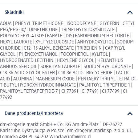
Składniki
AQUA | PHENYL TRIMETHICONE | ISODODECANE | GLYCERIN | CETYL
PEG/PPG-10/1 DIMETHICONE | TRIMETHYLSILOXYSILICATE |
POLYGLYCERYL-4 ISOSTEARATE | DISTEARDIMONIUM HECTORITE |
HEXYL LAURATE | XYLITYLGLUCOSIDE | ANHYDROXYLITOL | SODIUM
CHLORIDE | C12- 15 ALKYL BENZOATE | TRIBEHENIN | CAPRYLYL
GLYCOL | PHENOXYETHANOL | TOCOPHEROL | XYLITOL |
HYDROGENATED LECITHIN | HEXYLENE GLYCOL | HELIANTHUS
ANNUUS SEED OIL | SORBITAN LAURATE | SODIUM HYALURONATE |
C18-36 ACID GLYCOL ESTER | C18-36 ACID TRIGLYCERIDE | LACTIC
ACID | ALUMINA | MAGNESIUM OXIDE | PENTAERYTHRITYL TETRA-DI-
T-BUTYL HYDROXYHYDROCINNAMATE | PALMITOYL TRIPEPTIDE-1 |
PALMITOYL TETRAPEPTIDE-7 | CI 77891 | CI 77491 | CI 77499 | CI
77492
Dane producenta/importera
dm-drogerie markt GmbH + Co. KG Am dm-Platz 1 DE-76227
Karlsruhe Dystrybucja w Polsce: dm-drogerie markt sp. z o.o. ul.
Legnicka 48H PL-54-202 Wrocław info@dm.pl