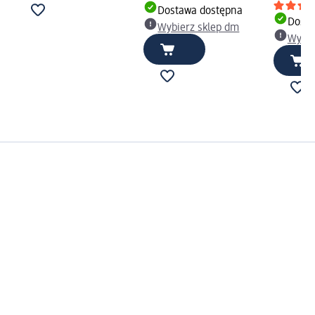
Dostawa dostępna
Dosta
Wybierz sklep dm
Wybie