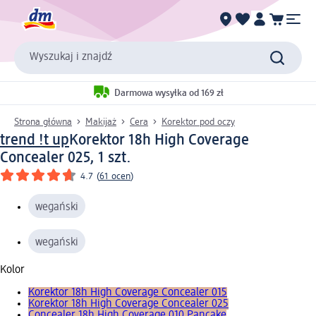
Wyszukaj i znajdź
Darmowa wysyłka od 169 zł
Strona główna
Makijaż
Cera
Korektor pod oczy
trend !t up
Korektor 18h High Coverage
Concealer 025, 1 szt.
4.7
(
61 ocen
)
wegański
wegański
Kolor
Korektor 18h High Coverage Concealer 015
Korektor 18h High Coverage Concealer 025
Concealer 18h High Coverage 010 Pancake