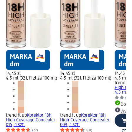
14,45 zł
14,45 zł
14,45 zł
4,5 ml (321,11 zł za 100 ml)
4,5 ml (321,11 zł za 100 ml)
4,5 ml (3
trend !t 
High Cov
4,5 ml
Dosta
Wybie
trend !t up
Korektor 18h
trend !t up
Korektor 18h
High Coverage Concealer
High Coverage Concealer
015, 1 szt.
009, 1 szt.
(77)
(88)