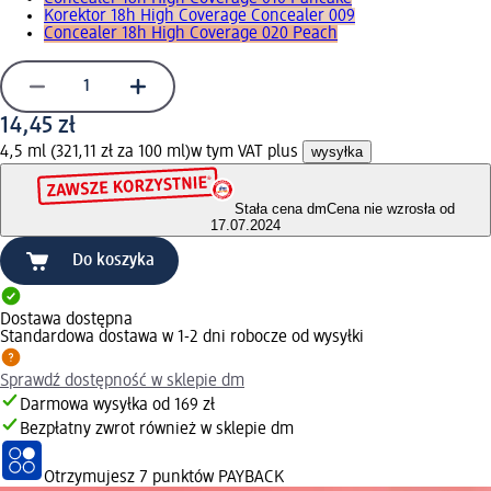
Korektor 18h High Coverage Concealer 009
Concealer 18h High Coverage 020 Peach
14,45 zł
4,5 ml (321,11 zł za 100 ml)
w tym VAT plus
wysyłka
Stała cena dm
Cena nie wzrosła od
17.07.2024
Do koszyka
Dostawa dostępna
Standardowa dostawa w 1-2 dni robocze od wysyłki
Sprawdź dostępność w sklepie dm
Darmowa wysyłka od 169 zł
Bezpłatny zwrot również w sklepie dm
Otrzymujesz
7 punktów PAYBACK