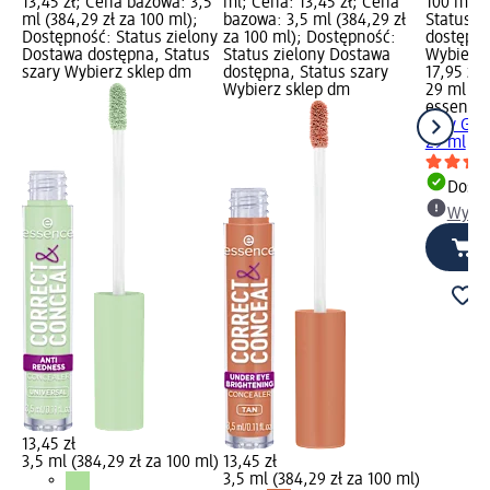
13,45 zł; Cena bazowa: 3,5
ml; Cena: 13,45 zł; Cena
100 ml);
ml (384,29 zł za 100 ml);
bazowa: 3,5 ml (384,29 zł
Status z
Dostępność: Status zielony
za 100 ml); Dostępność:
dostępna
Dostawa dostępna, Status
Status zielony Dostawa
Wybierz 
szary Wybierz sklep dm
dostępna, Status szary
17,95 zł
Wybierz sklep dm
29 ml (61
essence
Jelly Gri
29 ml
Dosta
Wybie
13,45 zł
3,5 ml (384,29 zł za 100 ml)
13,45 zł
3,5 ml (384,29 zł za 100 ml)