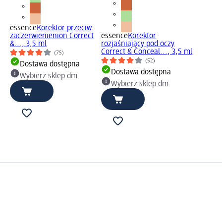
essence
Korektor przeciw
zaczerwienienion Correct
essence
Korektor
&..., 3,5 ml
rozjaśniający pod oczy
Correct & Conceal..., 3,5 ml
(75)
(52)
Dostawa dostępna
Dostawa dostępna
Wybierz sklep dm
Wybierz sklep dm