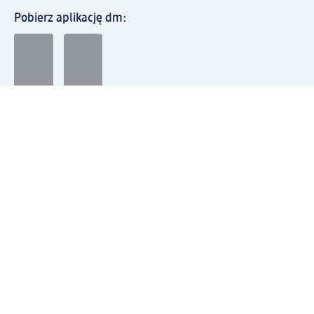
Pobierz aplikację dm:
© 2026 dm-drogerie markt sp. z o.o.
Impressum
Polityka prywatności
Ogólne warunki handlowe
Odstąpienie od umowy w dm
Rozstrzyganie sporów
Zgłaszanie nieprawidłowości
Utylizacja sprzętu elektrycznego
Deklaracja w sprawie dostępności