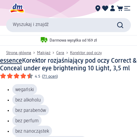
Wyszukaj i znajdź
Darmowa wysyłka od 169 zł
Strona główna
Makijaż
Cera
Korektor pod oczy
essence
Korektor rozjaśniający pod oczy Correct &
Conceal under eye brightening 10 Light, 3,5 ml
4.5
(
71 ocen
)
wegański
bez alkoholu
bez parabenów
bez perfum
bez nanocząstek