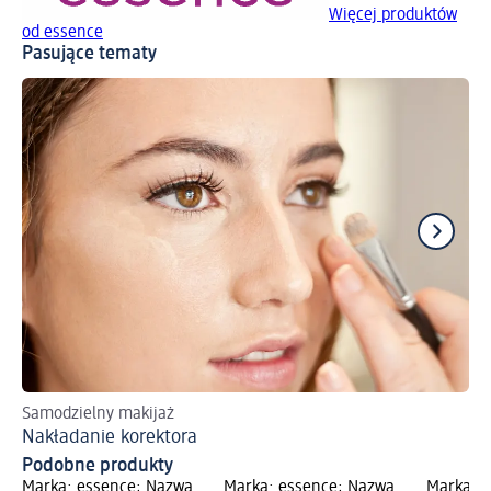
Więcej produktów
od essence
Pasujące tematy
Samodzielny makijaż
Pe
Nakładanie korektora
Ws
Podobne produkty
Marka: essence; Nazwa
Marka: essence; Nazwa
Marka: 