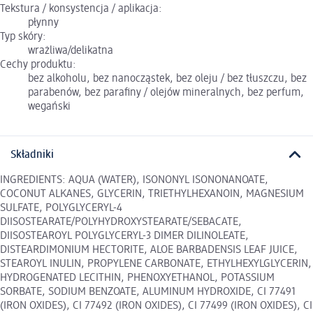
Tekstura / konsystencja / aplikacja:
płynny
Typ skóry:
wrażliwa/delikatna
Cechy produktu:
bez alkoholu, bez nanocząstek, bez oleju / bez tłuszczu, bez
parabenów, bez parafiny / olejów mineralnych, bez perfum,
wegański
Składniki
INGREDIENTS: AQUA (WATER), ISONONYL ISONONANOATE,
COCONUT ALKANES, GLYCERIN, TRIETHYLHEXANOIN, MAGNESIUM
SULFATE, POLYGLYCERYL-4
DIISOSTEARATE/POLYHYDROXYSTEARATE/SEBACATE,
DIISOSTEAROYL POLYGLYCERYL-3 DIMER DILINOLEATE,
DISTEARDIMONIUM HECTORITE, ALOE BARBADENSIS LEAF JUICE,
STEAROYL INULIN, PROPYLENE CARBONATE, ETHYLHEXYLGLYCERIN,
HYDROGENATED LECITHIN, PHENOXYETHANOL, POTASSIUM
SORBATE, SODIUM BENZOATE, ALUMINUM HYDROXIDE, CI 77491
(IRON OXIDES), CI 77492 (IRON OXIDES), CI 77499 (IRON OXIDES), CI