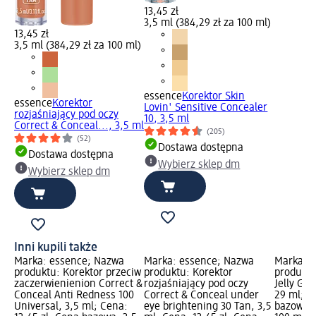
13,45 zł
3,5 ml (384,29 zł za 100 ml)
13,45 zł
3,5 ml (384,29 zł za 100 ml)
essence
Korektor Skin
essence
Korektor
Lovin' Sensitive Concealer
rozjaśniający pod oczy
10, 3,5 ml
Correct & Conceal..., 3,5 ml
(205)
(52)
Dostawa dostępna
Dostawa dostępna
Wybierz sklep dm
Wybierz sklep dm
Inni kupili także
Marka: essence; Nazwa
Marka: essence; Nazwa
Marka: 
produktu: Korektor przeciw
produktu: Korektor
produktu
zaczerwienienion Correct &
rozjaśniający pod oczy
Jelly Gri
Conceal Anti Redness 100
Correct & Conceal under
29 ml; C
Universal, 3,5 ml; Cena:
eye brightening 30 Tan, 3,5
bazowa: 