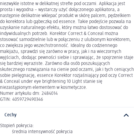
niezwykle istotne w delikatnej strefie pod oczami. Aplikacja jest
prosta i wygodna – wystarczy użyć dołączonego aplikatora, a
następnie delikatnie wklepać produkt w skórę palcem, pędzelkiem
do korektora lub gąbeczką od essence. Takie podejście pozwala na
uzyskanie naturalnego efektu, który można łatwo dostosować do
indywidualnych potrzeb. Korektor Correct & Conceal można
stosować samodzielnie lub w połączeniu z ulubionym korektorem,
co zwiększa jego wszechstronność. Idealny do codziennego
makijażu, sprawdzi się zarówno w pracy, jak i na wieczornych
wyjściach, dodając pewności siebie i sprawiając, że spojrzenie staje
się bardziej wyraziste. Zarówno dla osób poszukujących
skutecznego rozwiązania na cienie pod oczami, jak i tych ceniących
sobie pielęgnację, essence Korektor rozjaśniający pod oczy Correct
& Conceal under eye brightening 10 Light stanie się
niezastąpionym elementem w kosmetyczce.
Numer artykułu dm: 2484014
GTIN: 4059729490346
Cechy
Stopień pokrycia:
średnia intensywność pokrycia