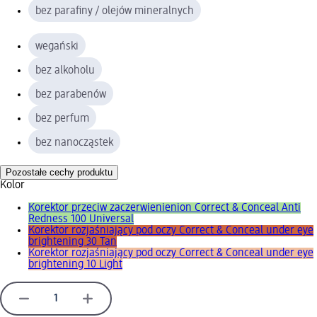
bez parafiny / olejów mineralnych
wegański
bez alkoholu
bez parabenów
bez perfum
bez nanocząstek
Pozostałe cechy produktu
Kolor
Korektor przeciw zaczerwienienion Correct & Conceal Anti
Redness 100 Universal
Korektor rozjaśniający pod oczy Correct & Conceal under eye
brightening 30 Tan
Korektor rozjaśniający pod oczy Correct & Conceal under eye
brightening 10 Light