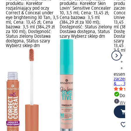
produktu: Korektor
produktu: Korektor Skin
produktu
rozjaśniający pod oczy
Lovin' Sensitive Concealer
zaczerwi
Correct & Conceal under
10, 3,5 ml; Cena: 13,45 zł;
Conceal 
eye brightening 30 Tan, 3,5
Cena bazowa: 3,5 ml
Universa
ml; Cena: 13,45 zł; Cena
(384,29 zł za 100 ml);
13,45 zł
bazowa: 3,5 ml (384,29 zł
Dostępność: Status zielony
ml (384,2
za 100 ml); Dostępność:
Dostawa dostępna, Status
Dostępno
Status zielony Dostawa
szary Wybierz sklep dm
Dostawa 
dostępna, Status szary
szary Wy
Wybierz sklep dm
13,45 zł
3,5 ml (3
essence
zaczerwi
&..., 3,5
Dosta
Wybie