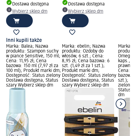
Dostawa dostępna
Dostawa dostępna
Wybierz sklep dm
Wybierz sklep dm
Inni kupili także
Marka: Balea; Nazwa
Marka: ebelin; Nazwa
Marka: 
produktu: Szampon suchy
produktu: Ozdoby do
produktu
w piance Sensitive, 150 ml;
włosów, 6 szt.; Cena:
Omega-Vi
Cena: 11,95 zł; Cena
8,95 zł; Cena bazowa: 6
kaps., 60
bazowa: 150 ml (7,97 zł za
szt. (1,49 zł za 1 szt.);
prawna: 
100 ml); Produkt marki dm;
Produkt marki dm;
Cena: 24
Dostępność: Status zielony
Dostępność: Status zielony
bazowa: 6
Dostawa dostępna, Status
Dostawa dostępna, Status
szt.); D
szary Wybierz sklep dm
szary Wybierz sklep dm
zielony 
Status s
dm