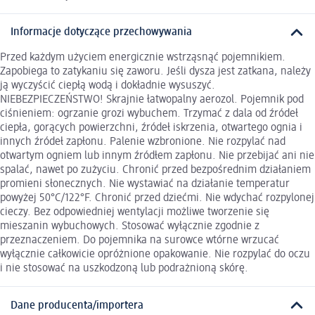
Informacje dotyczące przechowywania
Przed każdym użyciem energicznie wstrząsnąć pojemnikiem.
Zapobiega to zatykaniu się zaworu. Jeśli dysza jest zatkana, należy
ją wyczyścić ciepłą wodą i dokładnie wysuszyć.
NIEBEZPIECZEŃSTWO! Skrajnie łatwopalny aerozol. Pojemnik pod
ciśnieniem: ogrzanie grozi wybuchem. Trzymać z dala od źródeł
ciepła, gorących powierzchni, źródeł iskrzenia, otwartego ognia i
innych źródeł zapłonu. Palenie wzbronione. Nie rozpylać nad
otwartym ogniem lub innym źródłem zapłonu. Nie przebijać ani nie
spalać, nawet po zużyciu. Chronić przed bezpośrednim działaniem
promieni słonecznych. Nie wystawiać na działanie temperatur
powyżej 50°C/122°F. Chronić przed dziećmi. Nie wdychać rozpylonej
cieczy. Bez odpowiedniej wentylacji możliwe tworzenie się
mieszanin wybuchowych. Stosować wyłącznie zgodnie z
przeznaczeniem. Do pojemnika na surowce wtórne wrzucać
wyłącznie całkowicie opróżnione opakowanie. Nie rozpylać do oczu
i nie stosować na uszkodzoną lub podrażnioną skórę.
Dane producenta/importera