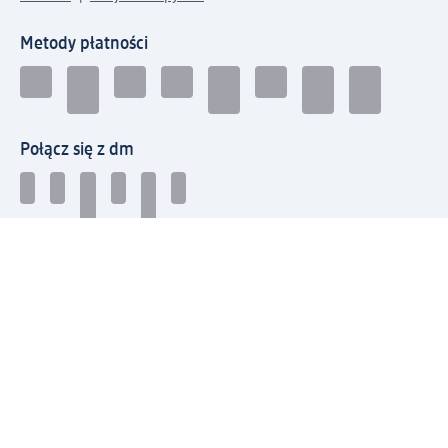
Metody płatności
Połącz się z dm
Pobierz aplikację dm:
© 2026 dm-drogerie markt sp. z o.o.