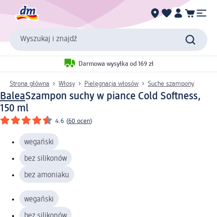
Wyszukaj i znajdź
Darmowa wysyłka od 169 zł
Strona główna
Włosy
Pielęgnacja włosów
Suche szampony
Balea
Szampon suchy w piance Cold Softness,
150 ml
4.6
(
60 ocen
)
wegański
bez silikonów
bez amoniaku
wegański
bez silikonów