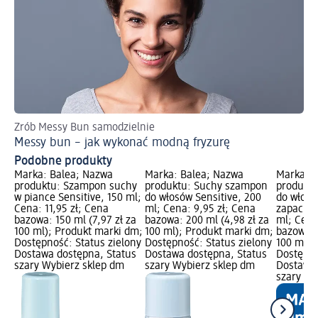
Zrób Messy Bun samodzielnie
Po
Messy bun – jak wykonać modną fryzurę
Pr
Podobne produkty
Marka: Balea; Nazwa
Marka: Balea; Nazwa
Marka: B
produktu: Szampon suchy
produktu: Suchy szampon
produkt
w piance Sensitive, 150 ml;
do włosów Sensitive, 200
do włosó
Cena: 11,95 zł; Cena
ml; Cena: 9,95 zł; Cena
zapachu 
bazowa: 150 ml (7,97 zł za
bazowa: 200 ml (4,98 zł za
ml; Cena
100 ml); Produkt marki dm;
100 ml); Produkt marki dm;
bazowa: 
Dostępność: Status zielony
Dostępność: Status zielony
100 ml);
Dostawa dostępna, Status
Dostawa dostępna, Status
Dostępno
szary Wybierz sklep dm
szary Wybierz sklep dm
Dostawa 
szary Wy