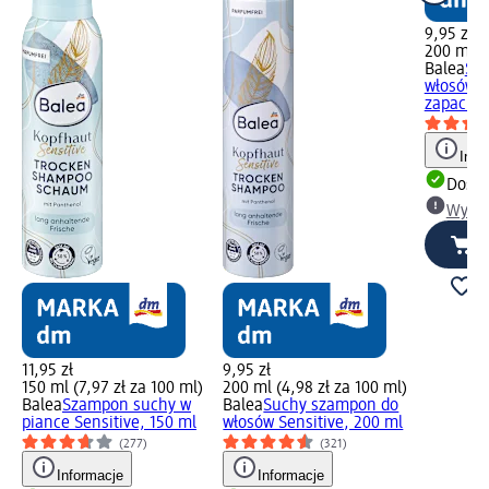
9,95 zł
200 ml (4
Balea
Su
włosów 
zapachu 
Info
Dosta
Wybie
11,95 zł
9,95 zł
150 ml (7,97 zł za 100 ml)
200 ml (4,98 zł za 100 ml)
Balea
Szampon suchy w
Balea
Suchy szampon do
piance Sensitive, 150 ml
włosów Sensitive, 200 ml
(277)
(321)
Informacje
Informacje