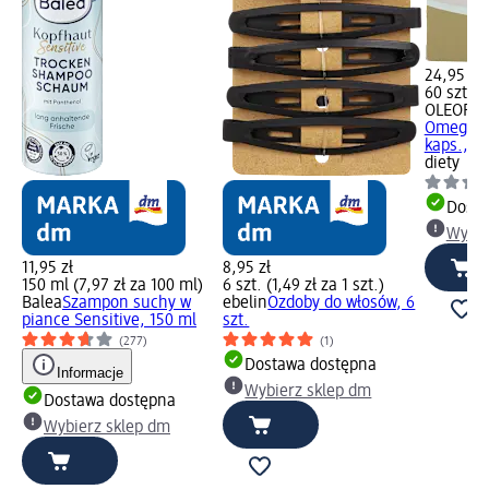
24,95 zł
60 szt. (0
OLEOFA
Omega-Vi
kaps., 60
diety
Dosta
Wybie
11,95 zł
8,95 zł
150 ml (7,97 zł za 100 ml)
6 szt. (1,49 zł za 1 szt.)
Balea
Szampon suchy w
ebelin
Ozdoby do włosów, 6
piance Sensitive, 150 ml
szt.
(277)
(1)
Dostawa dostępna
Informacje
Wybierz sklep dm
Dostawa dostępna
Wybierz sklep dm