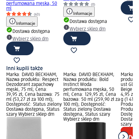
perfumowana męska, 50
(0)
ml
Informacje
(63)
Dostawa dostępna
Informacje
Wybierz sklep dm
Dostawa dostępna
Wybierz sklep dm
Inni kupili także
Marka: DAVID BECKHAM;
Marka: DAVID BECKHAM;
Marka: t
Nazwa produktu: Respect
Nazwa produktu: Bold
produktu
Dezodorant zapachowy
Instinct Woda
ust Glid
męski, 75 ml; Cena:
perfumowana męska, 50
Beige 05
39,95 zł; Cena bazowa: 75
ml; Cena: 129,95 zł; Cena
4,95 zł;
ml (53,27 zł za 100 ml);
bazowa: 50 ml (259,90 zł za
g (1 414,
Dostępność: Status zielony
100 ml); Dostępność:
Produkty
Dostawa dostępna, Status
Status zielony Dostawa
Produkt 
szary Wybierz sklep dm
dostępna, Status szary
Dostępno
Wybierz sklep dm
Dostawa 
szary Wy