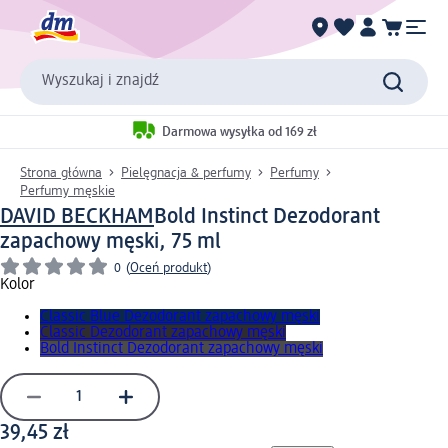
Wyszukaj i znajdź
Darmowa wysyłka od 169 zł
Strona główna
Pielęgnacja & perfumy
Perfumy
Perfumy męskie
DAVID BECKHAM
Bold Instinct Dezodorant
zapachowy męski, 75 ml
0
(
Oceń produkt
)
Kolor
Classic Blue Dezodorant zapachowy męski
Classic Dezodorant zapachowy męski
Bold Instinct Dezodorant zapachowy męski
39,45 zł