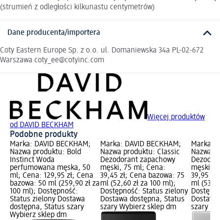
(strumień z odległości kilkunastu centymetrów)
Dane producenta/importera
Coty Eastern Europe Sp. z o.o. ul. Domaniewska 34a PL-02-672
Warszawa coty_ee@cotyinc.com
Więcej produktów
od DAVID BECKHAM
Podobne produkty
Marka: DAVID BECKHAM;
Marka: DAVID BECKHAM;
Marka: 
Nazwa produktu: Bold
Nazwa produktu: Classic
Nazwa pr
Instinct Woda
Dezodorant zapachowy
Dezodor
perfumowana męska, 50
męski, 75 ml; Cena:
męski, 7
ml; Cena: 129,95 zł; Cena
39,45 zł; Cena bazowa: 75
39,95 zł
bazowa: 50 ml (259,90 zł za
ml (52,60 zł za 100 ml);
ml (53,27
100 ml); Dostępność:
Dostępność: Status zielony
Dostępno
Status zielony Dostawa
Dostawa dostępna, Status
Dostawa 
dostępna, Status szary
szary Wybierz sklep dm
szary Wy
Wybierz sklep dm