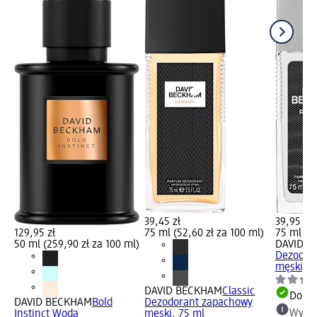
39,45 zł
39,95 zł
129,95 zł
75 ml (52,60 zł za 100 ml)
75 ml (53
50 ml (259,90 zł za 100 ml)
DAVID B
Dezodor
męski, 7
DAVID BECKHAM
Classic
Dosta
DAVID BECKHAM
Bold
Dezodorant zapachowy
Wybie
Instinct Woda
męski, 75 ml