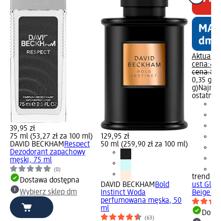
Aktualna
cena:
4,9
cena:
8,9
0,35 g (1
g)
Najniż
ostatnich
39,95 zł
75 ml (53,27 zł za 100 ml)
129,95 zł
DAVID BECKHAM
Respect
50 ml (259,90 zł za 100 ml)
Dezodorant zapachowy
męski, 75 ml
+1
(0)
trend !t 
Dostawa dostępna
DAVID BECKHAM
Bold
ust Glid
Wybierz sklep dm
Instinct Woda
Beige 05
perfumowana męska, 50
ml
Dosta
(63)