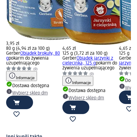
3,95 zł
80 g (4,94 zł za 100 g)
4,65 zł
4,65 zł
Gerber
Obiadek brokuły, 80
125 g (3,72 zł za 100 g)
125 g (3,
g
pokarm do żywienia
Gerber
Obiadek jarzynki z
Gerber
O
uzupełniającego
cielęcinką, 125 g
pokarm do
jarzynow
żywienia uzupełniającego
żywienia
(0)
(0)
Informacje
Dosta
Informacje
Dostawa dostępna
Wybie
Dostawa dostępna
Wybierz sklep dm
Wybierz sklep dm