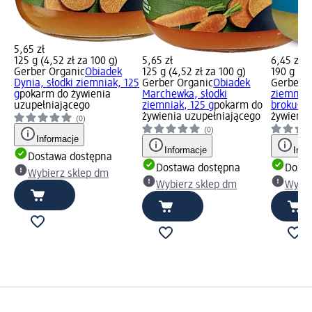
5,65 zł
125 g (4,52 zł za 100 g)
5,65 zł
6,45 zł
Gerber Organic
Obiadek
125 g (4,52 zł za 100 g)
190 g (3,
Dynia, słodki ziemniak, 125
Gerber Organic
Obiadek
Gerber
O
g
pokarm do żywienia
Marchewka, słodki
ziemniac
uzupełniającego
ziemniak, 125 g
pokarm do
brokułam
żywienia uzupełniającego
żywienia
(0)
(0)
Informacje
Informacje
Info
Dostawa dostępna
Dostawa dostępna
Dosta
Wybierz sklep dm
Wybierz sklep dm
Wybie