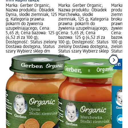
Inni kupili także
Marka: Gerber Organic;
Marka: Gerber Organic;
Marka: G
Nazwa produktu: Obiadek
Nazwa produktu: Obiadek
produktu
Dynia, słodki ziemniak, 125
Marchewka, słodki
ziemniac
g; Kategoria prawna:
ziemniak, 125 g; Kategoria
brokułam
pokarm do żywienia
prawna: pokarm do
prawna:
uzupełniającego; Cena:
żywienia uzupełniającego;
żywienia
5,65 zł; Cena bazowa: 125 g
Cena: 5,65 zł; Cena
Cena: 6,
(4,52 zł za 100 g);
bazowa: 125 g (4,52 zł za
bazowa: 1
Dostępność: Status zielony
100 g); Dostępność: Status
100 g); 
Dostawa dostępna, Status
zielony Dostawa dostępna,
zielony 
szary Wybierz sklep dm
Status szary Wybierz sklep
Status s
dm
dm