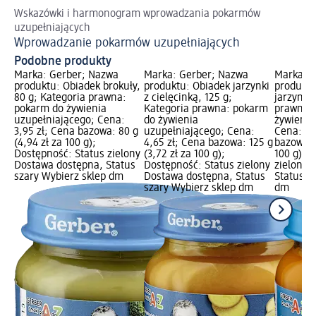
Wskazówki i harmonogram wprowadzania pokarmów
uzupełniających
Wprowadzanie pokarmów uzupełniających
Podobne produkty
Marka: Gerber; Nazwa
Marka: Gerber; Nazwa
Marka: G
produktu: Obiadek brokuły,
produktu: Obiadek jarzynki
produktu
80 g; Kategoria prawna:
z cielęcinką, 125 g;
jarzynow
pokarm do żywienia
Kategoria prawna: pokarm
prawna:
uzupełniającego; Cena:
do żywienia
żywienia
3,95 zł; Cena bazowa: 80 g
uzupełniającego; Cena:
Cena: 4,
(4,94 zł za 100 g);
4,65 zł; Cena bazowa: 125 g
bazowa: 1
Dostępność: Status zielony
(3,72 zł za 100 g);
100 g); 
Dostawa dostępna, Status
Dostępność: Status zielony
zielony 
szary Wybierz sklep dm
Dostawa dostępna, Status
Status s
szary Wybierz sklep dm
dm