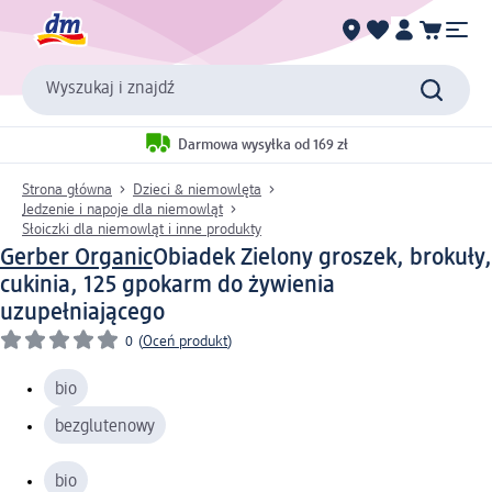
Wyszukaj i znajdź
Darmowa wysyłka od 169 zł
Strona główna
Dzieci & niemowlęta
Jedzenie i napoje dla niemowląt
Słoiczki dla niemowląt i inne produkty
Gerber Organic
Obiadek Zielony groszek, brokuły,
cukinia, 125 g
pokarm do żywienia
uzupełniającego
0
(
Oceń produkt
)
bio
bezglutenowy
bio