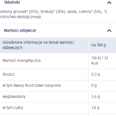
Składniki
zielony groszek* (35%), brokuły* (30%), woda, cukinia* (5%), *z
rolnictwa ekologicznego
Wartości odżywcze
Uśrednione informacje na temat wartości
na 100 g
odżywczych
136 kJ / 32
Wartość energetyczna
kcal
tłuszcz
0,3 g
w tym kwasy tłuszczowe nasycone
0 g
węglowodany
3,6 g
w tym cukry
1,8 g