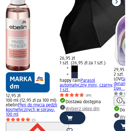
26,95 zł
1 szt. (26,95 zł za 1 szt.)
29,95 zł
2 szt. (14
LOVI
Smoc
happy rain
Parasol
dynamicz
automatyczny mini, czarny,
Day..., 2
1 szt.
12,95 zł
(89)
100 ml (12,95 zł za 100 ml)
Dostawa dostępna
Info
ebelin
Płyn do mycia pędzli
Wybierz sklep dm
kosmetycznych w sprayu,
Dosta
100 ml
Wybie
(1)