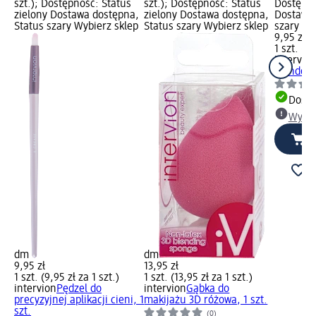
szt.); Dostępność: Status
szt.); Dostępność: Status
Dostępno
zielony Dostawa dostępna,
zielony Dostawa dostępna,
Dostawa 
Status szary Wybierz sklep
Status szary Wybierz sklep
szary Wy
9,95 zł
1 szt. (9,
intervio
blendowa
Dosta
Wybie
dm
dm
9,95 zł
13,95 zł
1 szt. (9,95 zł za 1 szt.)
1 szt. (13,95 zł za 1 szt.)
intervion
Pędzel do
intervion
Gąbka do
precyzyjnej aplikacji cieni, 1
makijażu 3D różowa, 1 szt.
szt.
(0)