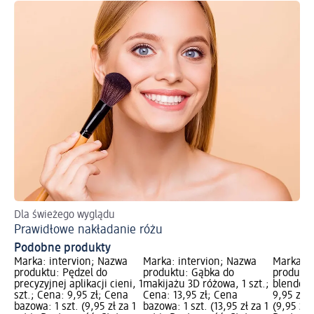
Dla świeżego wyglądu
Prawidłowe nakładanie różu
Podobne produkty
Marka: intervion; Nazwa
Marka: intervion; Nazwa
Marka: i
produktu: Pędzel do
produktu: Gąbka do
produktu
precyzyjnej aplikacji cieni, 1
makijażu 3D różowa, 1 szt.;
blendowa
szt.; Cena: 9,95 zł; Cena
Cena: 13,95 zł; Cena
9,95 zł; 
bazowa: 1 szt. (9,95 zł za 1
bazowa: 1 szt. (13,95 zł za 1
(9,95 zł z