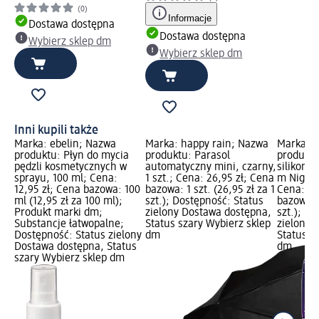
(0)
Informacje
Dostawa dostępna
Dostawa dostępna
Wybierz sklep dm
Wybierz sklep dm
Inni kupili także
Marka: ebelin; Nazwa
Marka: happy rain; Nazwa
Marka: L
produktu: Płyn do mycia
produktu: Parasol
produkt
pędzli kosmetycznych w
automatyczny mini, czarny,
silikono
sprayu, 100 ml; Cena:
1 szt.; Cena: 26,95 zł; Cena
m Night &
12,95 zł; Cena bazowa: 100
bazowa: 1 szt. (26,95 zł za 1
Cena: 29
ml (12,95 zł za 100 ml);
szt.); Dostępność: Status
bazowa: 2
Produkt marki dm;
zielony Dostawa dostępna,
szt.); D
Substancje łatwopalne;
Status szary Wybierz sklep
zielony 
Dostępność: Status zielony
dm
Status s
Dostawa dostępna, Status
dm
szary Wybierz sklep dm