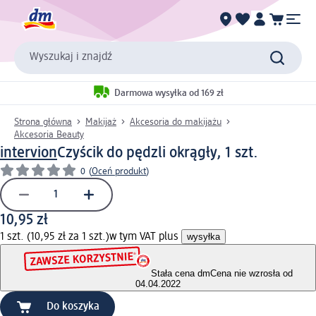
Wyszukaj i znajdź
Darmowa wysyłka od 169 zł
Strona główna
Makijaż
Akcesoria do makijażu
Akcesoria Beauty
intervion
Czyścik do pędzli okrągły, 1 szt.
0
(
Oceń produkt
)
10,95 zł
1 szt. (10,95 zł za 1 szt.)
w tym VAT plus
wysyłka
Stała cena dm
Cena nie wzrosła od
04.04.2022
Do koszyka