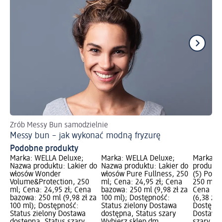
Zrób Messy Bun samodzielnie
Co
Messy bun – jak wykonać modną fryzurę
DI
Podobne produkty
Marka: WELLA Deluxe;
Marka: WELLA Deluxe;
Marka: w
Nazwa produktu: Lakier do
Nazwa produktu: Lakier do
produktu
włosów Wonder
włosów Pure Fullness, 250
(5) Połys
Volume&Protection, 250
ml; Cena: 24,95 zł; Cena
250 ml; 
ml; Cena: 24,95 zł; Cena
bazowa: 250 ml (9,98 zł za
Cena ba
bazowa: 250 ml (9,98 zł za
100 ml); Dostępność:
(6,38 zł 
100 ml); Dostępność:
Status zielony Dostawa
Dostępno
Status zielony Dostawa
dostępna, Status szary
Dostawa 