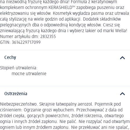
na niezwodną fryzurę każdego dnia! Formuła z keratynowym
kompleksem ochronnym KERASHIELD™ zapobiega puszeniu oraz
elektryzowaniu się włosów. Kosmetyk wygładza pasma oraz utrwala
całą stylizację na wiele godzin od aplikacji. Dodatek składników
pielęgnacyjnych dba o odpowiednią kondycję włosów. Ciesz się
zniewalającą fryzurą każdego dnia i wybierz lakier od marki Wella!
Numer artykułu dm: 2832355
GTIN: 3614229717099
Cechy
Stopień utrwalenia:
mocne utrwalenie
Ostrzeżenia
Niebezpieczeństwo. Skrajnie łatwopalny aerozol. Pojemnik pod
ciśnieniem: Ogrzanie grozi wybuchem. Przechowywać z dala od
źródeł ciepła, gorących powierzchni, źródeł iskrzenia, otwartego
ognia i innych źródeł zapłonu. Nie palić. Nie rozpylać nad otwartym
ogniem lub innym źródłem zapłonu. Nie przekłuwać ani nie spalać,