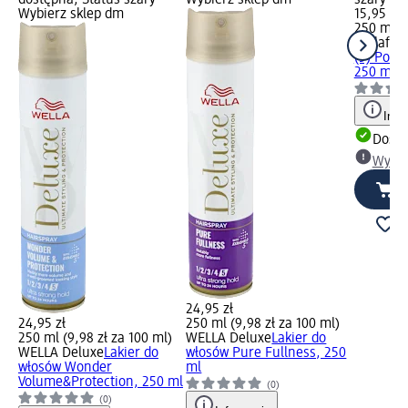
dostępna, Status szary
Wybierz sklep dm
szary Wy
Wybierz sklep dm
15,95 zł
250 ml (6
wellaflex
(5) Połys
250 ml
Info
Dosta
Wybie
24,95 zł
24,95 zł
250 ml (9,98 zł za 100 ml)
250 ml (9,98 zł za 100 ml)
WELLA Deluxe
Lakier do
WELLA Deluxe
Lakier do
włosów Pure Fullness, 250
włosów Wonder
ml
Volume&Protection, 250 ml
(0)
(0)