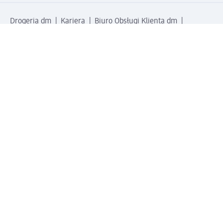
Drogeria dm
Kariera
Biuro Obsługi Klienta dm
Kontakt
Znajdź sklepy dm
Metody płatności
Połącz się z dm
Pobierz aplikację dm: