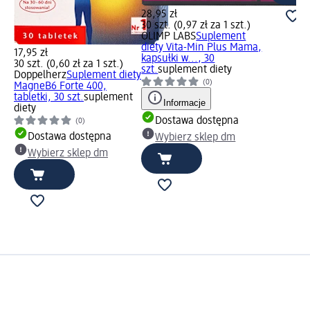
28,95 zł
30 szt. (0,97 zł za 1 szt.)
OLIMP LABS
Suplement
diety Vita-Min Plus Mama,
17,95 zł
kapsułki w..., 30
30 szt. (0,60 zł za 1 szt.)
szt.
suplement diety
Doppelherz
Suplement diety
(0)
MagneB6 Forte 400,
tabletki, 30 szt.
suplement
Informacje
diety
Dostawa dostępna
(0)
Dostawa dostępna
Wybierz sklep dm
Wybierz sklep dm