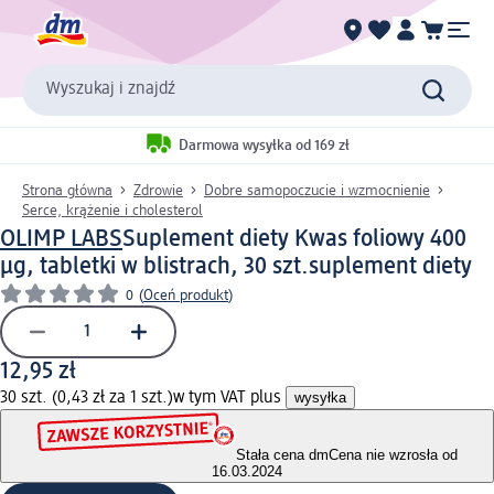
Wyszukaj i znajdź
Darmowa wysyłka od 169 zł
Strona główna
Zdrowie
Dobre samopoczucie i wzmocnienie
Serce, krążenie i cholesterol
OLIMP LABS
Suplement diety Kwas foliowy 400
µg, tabletki w blistrach, 30 szt.
suplement diety
0
(
Oceń produkt
)
12,95 zł
30 szt. (0,43 zł za 1 szt.)
w tym VAT plus
wysyłka
Stała cena dm
Cena nie wzrosła od
16.03.2024