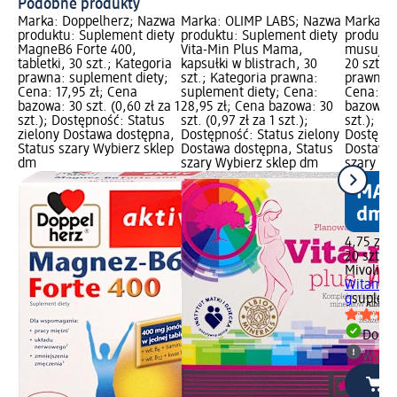
Podobne produkty
Marka: Doppelherz; Nazwa
Marka: OLIMP LABS; Nazwa
Marka: M
produktu: Suplement diety
produktu: Suplement diety
produktu
MagneB6 Forte 400,
Vita-Min Plus Mama,
musując
tabletki, 30 szt.; Kategoria
kapsułki w blistrach, 30
20 szt, 8
prawna: suplement diety;
szt.; Kategoria prawna:
prawna: 
Cena: 17,95 zł; Cena
suplement diety; Cena:
Cena: 4,
bazowa: 30 szt. (0,60 zł za 1
28,95 zł; Cena bazowa: 30
bazowa: 2
szt.); Dostępność: Status
szt. (0,97 zł za 1 szt.);
szt.); P
zielony Dostawa dostępna,
Dostępność: Status zielony
Dostępno
Status szary Wybierz sklep
Dostawa dostępna, Status
Dostawa 
dm
szary Wybierz sklep dm
szary Wy
4,75 zł
20 szt. (0
Mivolis
T
Witamina
g
supleme
Dosta
Wybie