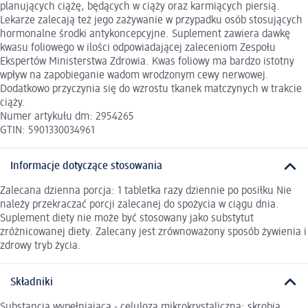
planujących ciążę, będących w ciąży oraz karmiących piersią.
Lekarze zalecają też jego zażywanie w przypadku osób stosujących
hormonalne środki antykoncepcyjne. Suplement zawiera dawkę
kwasu foliowego w ilości odpowiadającej zaleceniom Zespołu
Ekspertów Ministerstwa Zdrowia. Kwas foliowy ma bardzo istotny
wpływ na zapobieganie wadom wrodzonym cewy nerwowej.
Dodatkowo przyczynia się do wzrostu tkanek matczynych w trakcie
ciąży.
Numer artykułu dm: 2954265
GTIN: 5901330034961
Informacje dotyczące stosowania
Zalecana dzienna porcja: 1 tabletka razy dziennie po posiłku Nie
należy przekraczać porcji zalecanej do spożycia w ciągu dnia.
Suplement diety nie może być stosowany jako substytut
zróżnicowanej diety. Zalecany jest zrównoważony sposób żywienia i
zdrowy tryb życia.
Składniki
Substancja wypełniająca - celuloza mikrokrystaliczna; skrobia