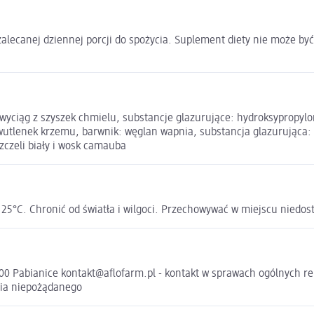
 zalecanej dziennej porcji do spożycia. Suplement diety nie może by
sy, wyciąg z szyszek chmielu, substancje glazurujące: hydroksyprop
utlenek krzemu, barwnik: węglan wapnia, substancja glazurująca: h
zczeli biały i wosk camauba
5°C. Chronić od światła i wilgoci. Przechowywać w miejscu niedos
-200 Pabianice kontakt@aflofarm.pl - kontakt w sprawach ogólnych r
nia niepożądanego