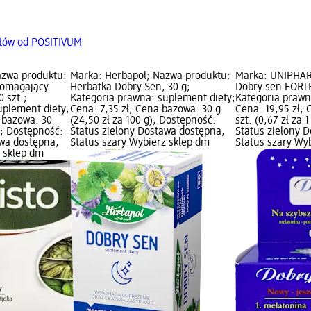
tów od POSITIVUM
azwa produktu:
Marka: Herbapol; Nazwa produktu:
Marka: UNIPHAR
pomagający
Herbatka Dobry Sen, 30 g;
Dobry sen FORTE,
0 szt.;
Kategoria prawna: suplement diety;
Kategoria prawn
uplement diety;
Cena: 7,35 zł; Cena bazowa: 30 g
Cena: 19,95 zł;
 bazowa: 30
(24,50 zł za 100 g); Dostępność:
szt. (0,67 zł za 
.); Dostępność:
Status zielony Dostawa dostępna,
Status zielony 
awa dostępna,
Status szary Wybierz sklep dm
Status szary Wy
z sklep dm