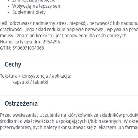
Zmniejszają napięcie
Wpływają na lepszy sen
Suplement diety
Jeśli odczuwasz nadmierny stres, niepokój, nerwowość lub nadpobud
drażliwości. Jego skład redukuje napięcie nerwowe i wpływa na proc
melisy i znamion krokusa i jest odpowiedni dla osób dorosłych.
Numer artykułu dm: 2954296
GTIN: 5906071004068
Cechy
Tekstura / konsystencja / aplikacja:
kapsułki / tabletki
Ostrzeżenia
Przeciwwskazania: Uczulenie na którykolwiek ze składników produkt
środkami o właściwościach uspokajających i/lub nasennych. W okre
przeciwdepresyjnych należy skonsultować się z lekarzem lub farma