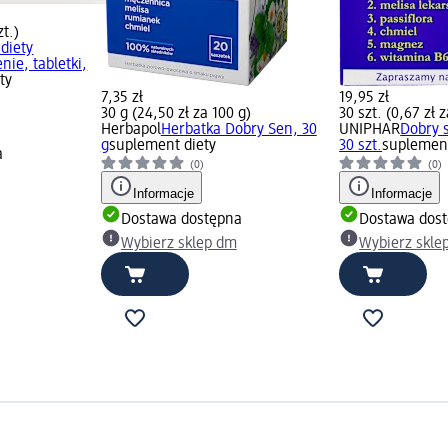
zt.)
diety
ie, tabletki,
ty
7,35 zł
19,95 zł
30 g (24,50 zł za 100 g)
30 szt. (0,67 zł z
Herbapol
Herbatka Dobry Sen, 30
UNIPHAR
Dobry s
g
suplement diety
30 szt.
suplement
a
(0)
(0)
Informacje
Informacje
Dostawa dostępna
Dostawa dos
Wybierz sklep dm
Wybierz skle