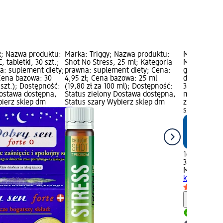
; Nazwa produktu:
Marka: Triggy; Nazwa produktu:
Marka: Mivo
 tabletki, 30 szt.;
Shot No Stress, 25 ml; Kategoria
Melatonina 
a: suplement diety;
prawna: suplement diety; Cena:
g; Kategori
 Cena bazowa: 30
4,95 zł; Cena bazowa: 25 ml
diety; Cena
1 szt.); Dostępność:
(19,80 zł za 100 ml); Dostępność:
30 szt. (0,57
Dostawa dostępna,
Status zielony Dostawa dostępna,
marki dm; D
bierz sklep dm
Status szary Wybierz sklep dm
zielony Dos
szary Wybie
16,95 zł
30 szt. (0,57
Mivolis
Mela
kapsułek, 2
Informa
Dostawa