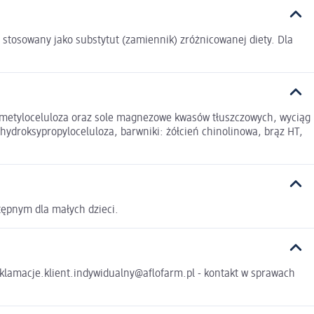
ć stosowany jako substytut (zamiennik) zróżnicowanej diety. Dla
ylometyloceluloza oraz sole magnezowe kwasów tłuszczowych, wyciąg
ydroksypropyloceluloza, barwniki: żółcień chinolinowa, brąz HT,
tępnym dla małych dzieci.
eklamacje.klient.indywidualny@aflofarm.pl - kontakt w sprawach