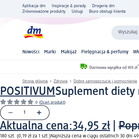
Aplikacja dm
Inspiracje & porady
Drogeria dm
Zrównoważone produkty
Usługi
Biuro obsługi klienta
Wyszukaj 
Nowości
Marki
Makijaż
Pielęgnacja & perfumy
Wł
*
Darmowa wysyłka od 169 zł
Strona główna
Zdrowie
Dobre samopoczucie i wzmocnienie
POSITIVUM
Suplement diety n
0
(
Oceń produkt
)
Aktualna cena:
34,95 zł
|
Pop
180 szt. (0,19 zł za 1 szt.)
Najniższa cena w ciągu ostatnich 30 dni 49