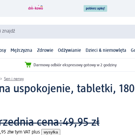
i znajdź
osy
Mężczyzna
Zdrowie
Odżywianie
Dzieci & niemowlęta
G
Darmowy odbiór ekspresowy gotowy w 2 godziny
Sen i nerwy
a uspokojenie, tabletki, 180
rzednia cena:
49,95 zł
,95 zł
w tym VAT plus
wysyłka