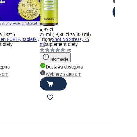
Wybierz 
4,95 zł
a 1 szt.)
25 ml (19,80 zł za 100 ml)
en FORTE, tabletki,
Triggy
Shot No Stress, 25
 diety
ml
suplement diety
(0)
Informacje
tępna
Dostawa dostępna
p dm
Wybierz sklep dm