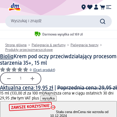
Wyszukaj i znajdź
Darmowa wysyłka od 169 zł
Strona główna
Pielęgnacja & perfumy
Pielęgnacja twarzy
Produkty przeciwzmarszczkowe
Bioliq
Krem pod oczy przeciwdziałający procesom
starzenia 35+, 15 ml
0
(
Oceń produkt
)
Aktualna cena:
19,95 zł
|
Poprzednia cena:
29,95 zł
15 ml (133,00 zł za 100 ml)
Najniższa cena w ciągu ostatnich 30 dni
29,95 zł
w tym VAT plus
wysyłka
Stała cena dm
Cena nie wzrosła od
10.12.2024