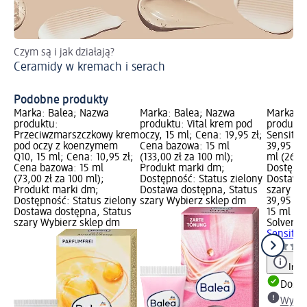
Czym są i jak działają?
Sp
Ceramidy w kremach i serach
Wo
Podobne produkty
Marka: Balea; Nazwa
Marka: Balea; Nazwa
Marka: S
produktu:
produktu: Vital krem pod
produktu
Przeciwzmarszczkowy krem
oczy, 15 ml; Cena: 19,95 zł;
Sensitive
pod oczy z koenzymem
Cena bazowa: 15 ml
39,95 zł
Q10, 15 ml; Cena: 10,95 zł;
(133,00 zł za 100 ml);
ml (266,3
Cena bazowa: 15 ml
Produkt marki dm;
Dostępno
(73,00 zł za 100 ml);
Dostępność: Status zielony
Dostawa 
Produkt marki dm;
Dostawa dostępna, Status
szary Wy
Dostępność: Status zielony
szary Wybierz sklep dm
39,95 zł
Dostawa dostępna, Status
15 ml (26
szary Wybierz sklep dm
Solverx
K
Sensitive
Info
Dosta
Wybie