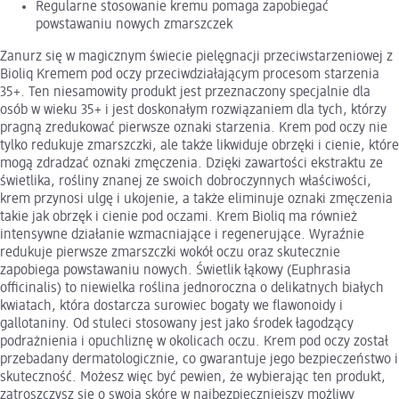
Regularne stosowanie kremu pomaga zapobiegać
powstawaniu nowych zmarszczek
Zanurz się w magicznym świecie pielęgnacji przeciwstarzeniowej z
Bioliq Kremem pod oczy przeciwdziałającym procesom starzenia
35+. Ten niesamowity produkt jest przeznaczony specjalnie dla
osób w wieku 35+ i jest doskonałym rozwiązaniem dla tych, którzy
pragną zredukować pierwsze oznaki starzenia. Krem pod oczy nie
tylko redukuje zmarszczki, ale także likwiduje obrzęki i cienie, które
mogą zdradzać oznaki zmęczenia. Dzięki zawartości ekstraktu ze
świetlika, rośliny znanej ze swoich dobroczynnych właściwości,
krem przynosi ulgę i ukojenie, a także eliminuje oznaki zmęczenia
takie jak obrzęk i cienie pod oczami. Krem Bioliq ma również
intensywne działanie wzmacniające i regenerujące. Wyraźnie
redukuje pierwsze zmarszczki wokół oczu oraz skutecznie
zapobiega powstawaniu nowych. Świetlik łąkowy (Euphrasia
officinalis) to niewielka roślina jednoroczna o delikatnych białych
kwiatach, która dostarcza surowiec bogaty we flawonoidy i
gallotaniny. Od stuleci stosowany jest jako środek łagodzący
podrażnienia i opuchliznę w okolicach oczu. Krem pod oczy został
przebadany dermatologicznie, co gwarantuje jego bezpieczeństwo i
skuteczność. Możesz więc być pewien, że wybierając ten produkt,
zatroszczysz się o swoją skórę w najbezpieczniejszy możliwy