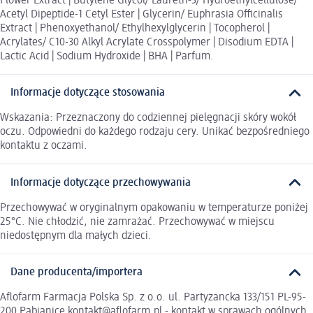
Flower Extract | Butylene Glycol/ Laureth-3/ Hydroethylcellulose/
Acetyl Dipeptide-1 Cetyl Ester | Glycerin/ Euphrasia Officinalis
Extract | Phenoxyethanol/ Ethylhexylglycerin | Tocopherol |
Acrylates/ C10-30 Alkyl Acrylate Crosspolymer | Disodium EDTA |
Lactic Acid | Sodium Hydroxide | BHA | Parfum.
Informacje dotyczące stosowania
Wskazania: Przeznaczony do codziennej pielęgnacji skóry wokół
oczu. Odpowiedni do każdego rodzaju cery. Unikać bezpośredniego
kontaktu z oczami.
Informacje dotyczące przechowywania
Przechowywać w oryginalnym opakowaniu w temperaturze poniżej
25°C. Nie chłodzić, nie zamrażać. Przechowywać w miejscu
niedostępnym dla małych dzieci.
Dane producenta/importera
Aflofarm Farmacja Polska Sp. z o.o. ul. Partyzancka 133/151 PL-95-
200 Pabianice kontakt@aflofarm.pl - kontakt w sprawach ogólnych