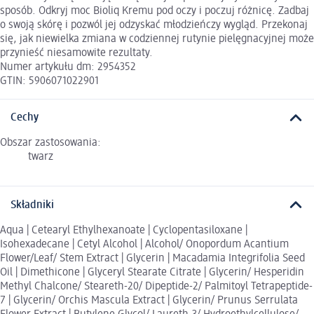
sposób. Odkryj moc Bioliq Kremu pod oczy i poczuj różnicę. Zadbaj
o swoją skórę i pozwól jej odzyskać młodzieńczy wygląd. Przekonaj
się, jak niewielka zmiana w codziennej rutynie pielęgnacyjnej może
przynieść niesamowite rezultaty.
Numer artykułu dm: 2954352
GTIN: 5906071022901
Cechy
Obszar zastosowania:
twarz
Składniki
Aqua | Cetearyl Ethylhexanoate | Cyclopentasiloxane |
Isohexadecane | Cetyl Alcohol | Alcohol/ Onopordum Acantium
Flower/Leaf/ Stem Extract | Glycerin | Macadamia Integrifolia Seed
Oil | Dimethicone | Glyceryl Stearate Citrate | Glycerin/ Hesperidin
Methyl Chalcone/ Steareth-20/ Dipeptide-2/ Palmitoyl Tetrapeptide-
7 | Glycerin/ Orchis Mascula Extract | Glycerin/ Prunus Serrulata