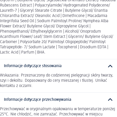
Glycerin | Butylene Glycol/ Sigesbeckia Orientalis Extract/ Rabdosia
Rubescens Extract | Polyacrylamide/ Hydrogenated Polydecene/
Laureth-7 | Glyceryl Stearate Citrate | Butylene Glycol/ Enantia
Chlorantha Extract/ Oleanolic Acid | Dimethicone | Macadamia
Integrifolia Seed Oil | Sodium Palmitoyl Proline/ Nymphea Alba
Flower Extract/ Butylene Glycol/ Dipropylene Glycol |
Phenoxyethanol/ Ethylhexylglycerin | Alcohol/ Onoprodum
Acanthium Flower/ Leaf/ Stem Extract | Glycerin/ Butylene Glycol/
Carbomer | Polysorbate 20/ Palmitoyl Oligopeptide/ Palmitoyl
Tatrapeptide- 7/ Sodium Lactate | Tocopherol | Disodium EDTA |
Lactic Acid | Parfum | BHA.
Informacje dotyczące stosowania
Wskazania: Przeznaczony do codziennej pielęgnacji skóry twarzy,
szyi i dekoltu. Dopasowany do cery mieszanej i tłustej. Unikać
kontaktu z oczami.
Informacje dotyczące przechowywania
Przechowywać w oryginalnym opakowaniu w temperaturze poniżej
25°C. Nie chłodzić, nie zamrażać. Przechowywać w miejscu