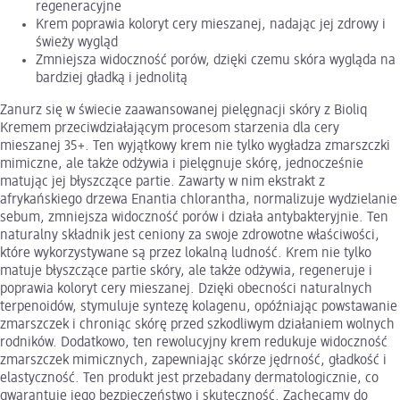
regeneracyjne
Krem poprawia koloryt cery mieszanej, nadając jej zdrowy i
świeży wygląd
Zmniejsza widoczność porów, dzięki czemu skóra wygląda na
bardziej gładką i jednolitą
Zanurz się w świecie zaawansowanej pielęgnacji skóry z Bioliq
Kremem przeciwdziałającym procesom starzenia dla cery
mieszanej 35+. Ten wyjątkowy krem nie tylko wygładza zmarszczki
mimiczne, ale także odżywia i pielęgnuje skórę, jednocześnie
matując jej błyszczące partie. Zawarty w nim ekstrakt z
afrykańskiego drzewa Enantia chlorantha, normalizuje wydzielanie
sebum, zmniejsza widoczność porów i działa antybakteryjnie. Ten
naturalny składnik jest ceniony za swoje zdrowotne właściwości,
które wykorzystywane są przez lokalną ludność. Krem nie tylko
matuje błyszczące partie skóry, ale także odżywia, regeneruje i
poprawia koloryt cery mieszanej. Dzięki obecności naturalnych
terpenoidów, stymuluje syntezę kolagenu, opóźniając powstawanie
zmarszczek i chroniąc skórę przed szkodliwym działaniem wolnych
rodników. Dodatkowo, ten rewolucyjny krem redukuje widoczność
zmarszczek mimicznych, zapewniając skórze jędrność, gładkość i
elastyczność. Ten produkt jest przebadany dermatologicznie, co
gwarantuje jego bezpieczeństwo i skuteczność. Zachęcamy do