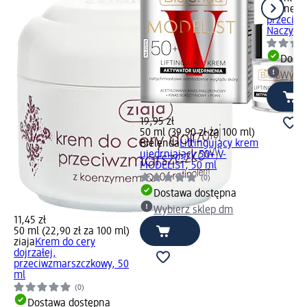
Lirene
K
przeciw
Naczynk
Dosta
Wybie
19,95 zł
50 ml (39,90 zł za 100 ml)
Bielenda
Liftingujący krem
ujędrniający 50+ V-
MODELIST, 50 ml
(0)
Dostawa dostępna
Wybierz sklep dm
11,45 zł
50 ml (22,90 zł za 100 ml)
ziaja
Krem do cery
dojrzałej,
przeciwzmarszczkowy, 50
ml
(0)
Dostawa dostępna