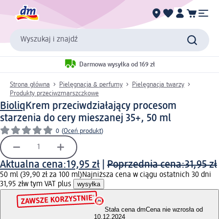
Wyszukaj i znajdź
Darmowa wysyłka od 169 zł
Strona główna
Pielęgnacja & perfumy
Pielęgnacja twarzy
Produkty przeciwzmarszczkowe
Bioliq
Krem przeciwdziałający procesom
starzenia do cery mieszanej 35+, 50 ml
0
(
Oceń produkt
)
Aktualna cena:
19,95 zł
|
Poprzednia cena:
31,95 zł
50 ml (39,90 zł za 100 ml)
Najniższa cena w ciągu ostatnich 30 dni
31,95 zł
w tym VAT plus
wysyłka
Stała cena dm
Cena nie wzrosła od
10.12.2024