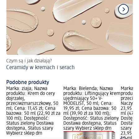
Czym są i jak działają?
Po
Ceramidy w kremach i serach
Wi
ce
Podobne produkty
Marka: ziaja; Nazwa
Marka: Bielenda; Nazwa
Marka: L
produktu: Krem do cery
produktu: Liftingujący krem
produkt
dojrzałej,
ujędrniający 50+ V-
przeciw
przeciwzmarszczkowy, 50
MODELIST, 50 ml; Cena:
Naczynko
ml; Cena: 11,45 zł; Cena
19,95 zł; Cena bazowa: 50
23,95 zł
bazowa: 50 ml (22,90 zł za
ml (39,90 zł za 100 ml);
ml (47,90
100 ml); Dostępność:
Dostępność: Status zielony
Dostępno
Status zielony Dostawa
Dostawa dostępna, Status
Dostawa 
dostępna, Status szary
szary Wybierz sklep dm
szary Wy
Wybierz sklep dm
23,95 zł
50 ml (47