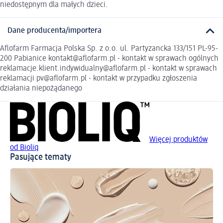
niedostępnym dla małych dzieci.
Dane producenta/importera
Aflofarm Farmacja Polska Sp. z o.o. ul. Partyzancka 133/151 PL-95-
200 Pabianice kontakt@aflofarm.pl - kontakt w sprawach ogólnych
reklamacje.klient.indywidualny@aflofarm.pl - kontakt w sprawach
reklamacji pv@aflofarm.pl - kontakt w przypadku zgłoszenia
działania niepożądanego
Więcej produktów
od Bioliq
Pasujące tematy