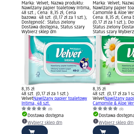
Marka: Velvet; Nazwa produktu:
Marka: Velvet; Nazw
Nawilżany papier toaletowy Intima,
Nawilżany papier to
48 szt.; Cena: 8,35 zł; Cena
Camomile & Aloe Vera
bazowa: 48 szt. (0,17 zł za 1 szt.);
Cena: 8,35 zł; Cena 
Dostępność: Status zielony
(0,17 zł za 1 szt.); D
Dostawa dostępna, Status szary
Status zielony Dost
Wybierz sklep dm
Status szary Wybier
8,35 zł
8,35 zł
48 szt. (0,17 zł za 1 szt.)
48 szt. (0,17 zł za 1 s
Velvet
Nawilżany papier toaletowy
Velvet
Nawilżany papi
Intima, 48 szt.
Camomile & Aloe Vera
(0)
(0)
Dostawa dostępna
Dostawa dostępn
Wybierz sklep dm
Wybierz sklep dm