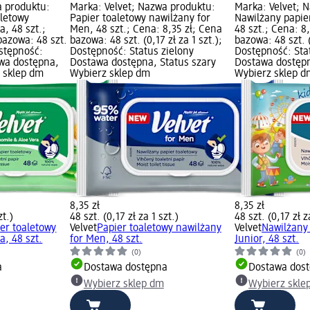
a produktu:
Marka: Velvet; Nazwa produktu:
Marka: Velvet; 
aletowy
Papier toaletowy nawilżany for
Nawilżany papier
, 48 szt.;
Men, 48 szt.; Cena: 8,35 zł; Cena
48 szt.; Cena: 8
bazowa: 48 szt.
bazowa: 48 szt. (0,17 zł za 1 szt.);
bazowa: 48 szt. (
ostępność:
Dostępność: Status zielony
Dostępność: Sta
awa dostępna,
Dostawa dostępna, Status szary
Dostawa dostępn
z sklep dm
Wybierz sklep dm
Wybierz sklep d
8,35 zł
8,35 zł
zt.)
48 szt. (0,17 zł za 1 szt.)
48 szt. (0,17 zł z
er toaletowy
Velvet
Papier toaletowy nawilżany
Velvet
Nawilżany 
, 48 szt.
for Men, 48 szt.
Junior, 48 szt.
(0)
(0)
a
Dostawa dostępna
Dostawa dos
Wybierz sklep dm
Wybierz skle