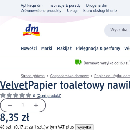
Aplikacja dm
Inspiracje & porady
Drogeria dm
Zrównoważone produkty
Usługi
Biuro obsługi klienta
Wyszukaj 
Nowości
Marki
Makijaż
Pielęgnacja & perfumy
Wł
*
Darmowa wysyłka od 169 zł
Strona główna
Gospodarstwo domowe
Papier do użytku d
Velvet
Papier toaletowy nawil
0
(
Oceń produkt
)
8,35 zł
48 szt. (0,17 zł za 1 szt.)
w tym VAT plus
wysyłka