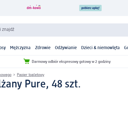
i znajdź
osy
Mężczyzna
Zdrowie
Odżywianie
Dzieci & niemowlęta
G
Darmowy odbiór ekspresowy gotowy w 2 godziny
omowego
Papier toaletowy
żany Pure, 48 szt.