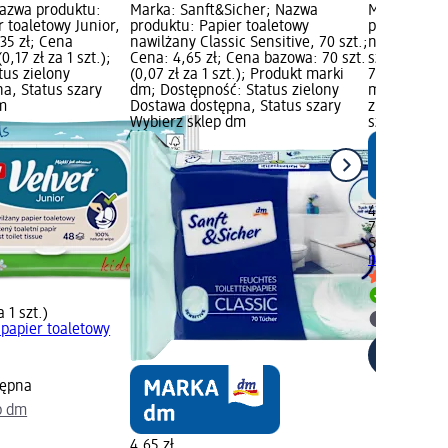
Nazwa produktu:
Marka: Sanft&Sicher; Nazwa
Marka: Sanf
 toaletowy Junior,
produktu: Papier toaletowy
produktu: P
,35 zł; Cena
nawilżany Classic Sensitive, 70 szt.;
nawilżany C
0,17 zł za 1 szt.);
Cena: 4,65 zł; Cena bazowa: 70 szt.
szt.; Cena:
tus zielony
(0,07 zł za 1 szt.); Produkt marki
70 szt. (0,07
a, Status szary
dm; Dostępność: Status zielony
marki dm; D
m
Dostawa dostępna, Status szary
zielony Dos
Wybierz sklep dm
szary Wybie
4,65 zł
70 szt. (0,07
Sanft&Siche
nawilżany Cl
Dostawa
a 1 szt.)
Wybierz 
papier toaletowy
tępna
p dm
4,65 zł