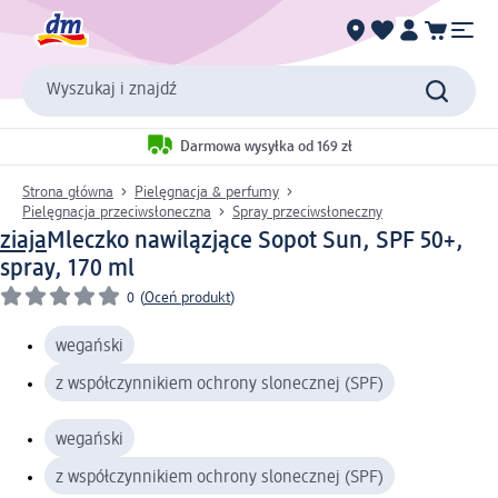
Wyszukaj i znajdź
Darmowa wysyłka od 169 zł
Strona główna
Pielęgnacja & perfumy
Pielęgnacja przeciwsłoneczna
Spray przeciwsłoneczny
ziaja
Mleczko nawilązjące Sopot Sun, SPF 50+,
spray, 170 ml
0
(
Oceń produkt
)
wegański
z współczynnikiem ochrony slonecznej (SPF)
wegański
z współczynnikiem ochrony slonecznej (SPF)