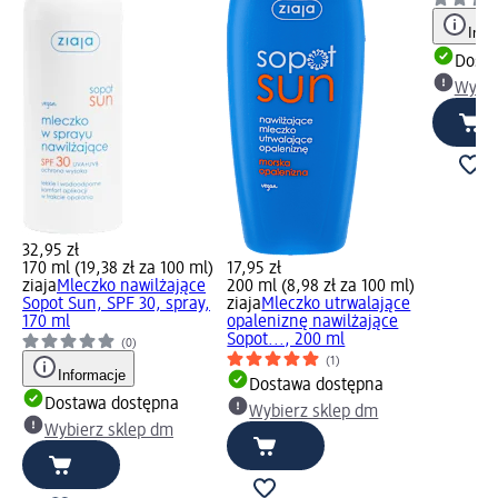
Info
Dosta
Wybie
32,95 zł
170 ml (19,38 zł za 100 ml)
17,95 zł
ziaja
Mleczko nawilżające
200 ml (8,98 zł za 100 ml)
Sopot Sun, SPF 30, spray,
ziaja
Mleczko utrwalające
170 ml
opaleniznę nawilżające
Sopot..., 200 ml
(0)
(1)
Informacje
Dostawa dostępna
Dostawa dostępna
Wybierz sklep dm
Wybierz sklep dm