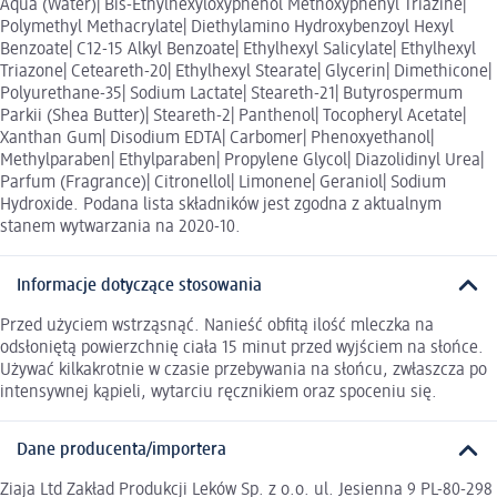
Aqua (Water)| Bis-Ethylhexyloxyphenol Methoxyphenyl Triazine|
Polymethyl Methacrylate| Diethylamino Hydroxybenzoyl Hexyl
Benzoate| C12-15 Alkyl Benzoate| Ethylhexyl Salicylate| Ethylhexyl
Triazone| Ceteareth-20| Ethylhexyl Stearate| Glycerin| Dimethicone|
Polyurethane-35| Sodium Lactate| Steareth-21| Butyrospermum
Parkii (Shea Butter)| Steareth-2| Panthenol| Tocopheryl Acetate|
Xanthan Gum| Disodium EDTA| Carbomer| Phenoxyethanol|
Methylparaben| Ethylparaben| Propylene Glycol| Diazolidinyl Urea|
Parfum (Fragrance)| Citronellol| Limonene| Geraniol| Sodium
Hydroxide. Podana lista składników jest zgodna z aktualnym
stanem wytwarzania na 2020-10.
Informacje dotyczące stosowania
Przed użyciem wstrząsnąć. Nanieść obfitą ilość mleczka na
odsłoniętą powierzchnię ciała 15 minut przed wyjściem na słońce.
Używać kilkakrotnie w czasie przebywania na słońcu, zwłaszcza po
intensywnej kąpieli, wytarciu ręcznikiem oraz spoceniu się.
Dane producenta/importera
Ziaja Ltd Zakład Produkcji Leków Sp. z o.o. ul. Jesienna 9 PL-80-298