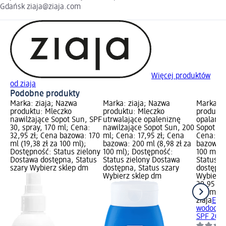
Gdańsk ziaja@ziaja.com
Więcej produktów
od ziaja
Podobne produkty
Marka: ziaja; Nazwa
Marka: ziaja; Nazwa
Marka: z
produktu: Mleczko
produktu: Mleczko
produktu
nawilżające Sopot Sun, SPF
utrwalające opaleniznę
opalani
30, spray, 170 ml; Cena:
nawilżające Sopot Sun, 200
Sopot Su
32,95 zł; Cena bazowa: 170
ml; Cena: 17,95 zł; Cena
Cena: 29
ml (19,38 zł za 100 ml);
bazowa: 200 ml (8,98 zł za
bazowa: 
Dostępność: Status zielony
100 ml); Dostępność:
100 ml);
Dostawa dostępna, Status
Status zielony Dostawa
Status z
szary Wybierz sklep dm
dostępna, Status szary
dostępna
Wybierz sklep dm
Wybierz 
29,95 zł
150 ml (1
ziaja
Emul
wodoodp
SPF 20, 