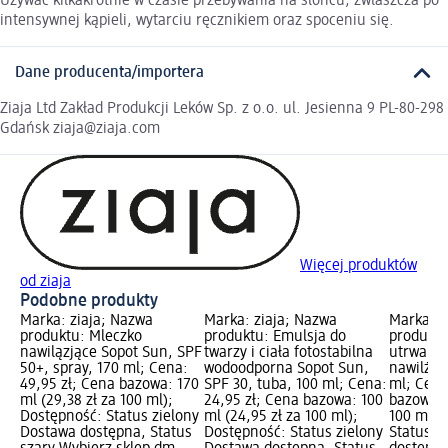
Używać kilkakrotnie w czasie przebywania na słońcu, zwłaszcza po
intensywnej kąpieli, wytarciu ręcznikiem oraz spoceniu się.
Dane producenta/importera
Ziaja Ltd Zakład Produkcji Leków Sp. z o.o. ul. Jesienna 9 PL-80-298
Gdańsk ziaja@ziaja.com
Więcej produktów
od ziaja
Podobne produkty
Marka: ziaja; Nazwa
Marka: ziaja; Nazwa
Marka: z
produktu: Mleczko
produktu: Emulsja do
produktu
nawilązjące Sopot Sun, SPF
twarzy i ciała fotostabilna
utrwalaj
50+, spray, 170 ml; Cena:
wodoodporna Sopot Sun,
nawilżaj
49,95 zł; Cena bazowa: 170
SPF 30, tuba, 100 ml; Cena:
ml; Cena
ml (29,38 zł za 100 ml);
24,95 zł; Cena bazowa: 100
bazowa: 
Dostępność: Status zielony
ml (24,95 zł za 100 ml);
100 ml);
Dostawa dostępna, Status
Dostępność: Status zielony
Status z