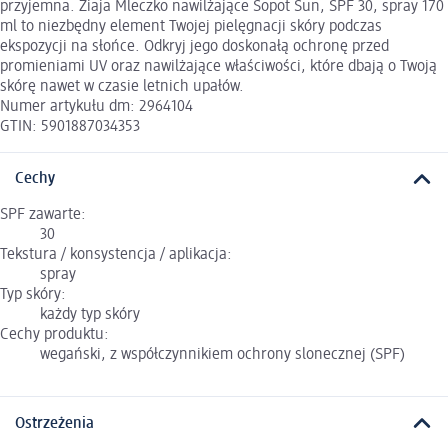
przyjemna. Ziaja Mleczko nawilżające Sopot Sun, SPF 30, spray 170
ml to niezbędny element Twojej pielęgnacji skóry podczas
ekspozycji na słońce. Odkryj jego doskonałą ochronę przed
promieniami UV oraz nawilżające właściwości, które dbają o Twoją
skórę nawet w czasie letnich upałów.
Numer artykułu dm: 2964104
GTIN: 5901887034353
Cechy
SPF zawarte:
30
Tekstura / konsystencja / aplikacja:
spray
Typ skóry:
każdy typ skóry
Cechy produktu:
wegański, z współczynnikiem ochrony slonecznej (SPF)
Ostrzeżenia