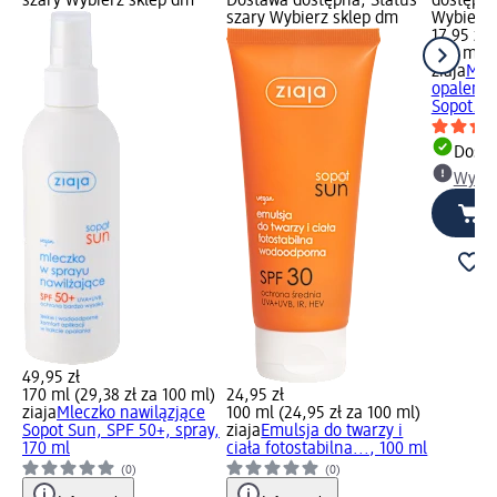
szary Wybierz sklep dm
Dostawa dostępna, Status
dostępna
szary Wybierz sklep dm
Wybierz 
17,95 zł
200 ml (8
ziaja
Mlec
opaleniz
Sopot...
Dosta
Wybie
49,95 zł
170 ml (29,38 zł za 100 ml)
24,95 zł
ziaja
Mleczko nawilązjące
100 ml (24,95 zł za 100 ml)
Sopot Sun, SPF 50+, spray,
ziaja
Emulsja do twarzy i
170 ml
ciała fotostabilna..., 100 ml
(0)
(0)