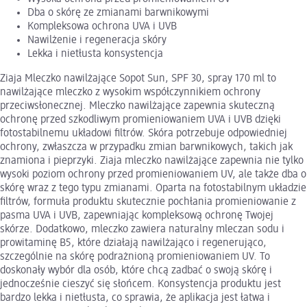
Dba o skórę ze zmianami barwnikowymi
Kompleksowa ochrona UVA i UVB
Nawilżenie i regeneracja skóry
Lekka i nietłusta konsystencja
Ziaja Mleczko nawilżające Sopot Sun, SPF 30, spray 170 ml to
nawilżające mleczko z wysokim współczynnikiem ochrony
przeciwsłonecznej. Mleczko nawilżające zapewnia skuteczną
ochronę przed szkodliwym promieniowaniem UVA i UVB dzięki
fotostabilnemu układowi filtrów. Skóra potrzebuje odpowiedniej
ochrony, zwłaszcza w przypadku zmian barwnikowych, takich jak
znamiona i pieprzyki. Ziaja mleczko nawilżające zapewnia nie tylko
wysoki poziom ochrony przed promieniowaniem UV, ale także dba o
skórę wraz z tego typu zmianami. Oparta na fotostabilnym układzie
filtrów, formuła produktu skutecznie pochłania promieniowanie z
pasma UVA i UVB, zapewniając kompleksową ochronę Twojej
skórze. Dodatkowo, mleczko zawiera naturalny mleczan sodu i
prowitaminę B5, które działają nawilżająco i regenerująco,
szczególnie na skórę podrażnioną promieniowaniem UV. To
doskonały wybór dla osób, które chcą zadbać o swoją skórę i
jednocześnie cieszyć się słońcem. Konsystencja produktu jest
bardzo lekka i nietłusta, co sprawia, że aplikacja jest łatwa i