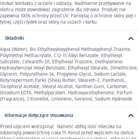
Unikać kontaktu z oczami i odzieżą. Nadmierne przebywanie na
słońcu może powodować zagrożenie dla zdrowia. Produkt nie
zapewnia 100% ochrony przed UV. Pamiętaj o ochronie skóry pięt i
tylnej części łydek oraz skóry na uszach i karku.
Składniki
Aqua (Water), Bis-Ethylhexyloxyphenol Methoxyphenyl Triazine,
Polymethyl Methacrylate, C12-15 Alkyl Benzoate, Ethylhexyl
Salicylate, Ceteareth-20, Ethylhexyl Triazone, Diethylamino
Hydroxybenzoyl Hexyl Benzoate, Ethylhexyl Stearate, Dimethicone,
Glycerin, Polyurethane-34, Propylene Glycol, Sodium Lactate,
Butyrospermum Parkii (Shea) Butter, Steareth-2, Panthenol,
Tocopheryl Acetate, Stearyl Alcohol, Xanthan Gum, Carbomer,
Disodium EDTA, Methylparaben, Hydroxyacetophenone, Parfum
(Fragrance), Citronellol, Limonene, Geraniol, Sodium Hydroxide.
Informacje dotyczące stosowania
Przed użyciem wstrząsnąć. Nanieść obfitą ilość mleczka na
odsłoniętą powierzchnię ciała 15 minut przed wyjściem na słońce.