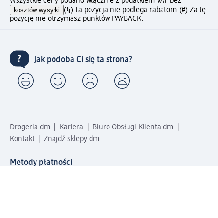
Wszystkie ceny podano włącznie z podatkiem VAT bez
kosztów wysyłki
(§) Ta pozycja nie podlega rabatom.
(#) Za tę
pozycję nie otrzymasz punktów PAYBACK.
Jak podoba Ci się ta strona?
Drogeria dm
Kariera
Biuro Obsługi Klienta dm
Kontakt
Znajdź sklepy dm
Metody płatności
Połącz się z dm