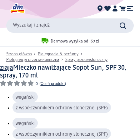
Wyszukaj i znajdź
Darmowa wysyłka od 169 zł
Strona główna
Pielęgnacja & perfumy
Pielęgnacja przeciwsłoneczna
Spray przeciwsłoneczny
ziaja
Mleczko nawilżające Sopot Sun, SPF 30,
spray, 170 ml
0
(
Oceń produkt
)
wegański
z współczynnikiem ochrony slonecznej (SPF)
wegański
z współczynnikiem ochrony slonecznej (SPF)