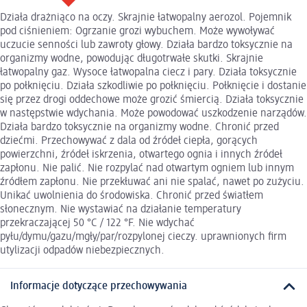
Działa drażniąco na oczy. Skrajnie łatwopalny aerozol. Pojemnik
pod ciśnieniem: Ogrzanie grozi wybuchem. Może wywoływać
uczucie senności lub zawroty głowy. Działa bardzo toksycznie na
organizmy wodne, powodując długotrwałe skutki. Skrajnie
łatwopalny gaz. Wysoce łatwopalna ciecz i pary. Działa toksycznie
po połknięciu. Działa szkodliwie po połknięciu. Połknięcie i dostanie
się przez drogi oddechowe może grozić śmiercią. Działa toksycznie
w następstwie wdychania. Może powodować uszkodzenie narządów.
Działa bardzo toksycznie na organizmy wodne. Chronić przed
dziećmi. Przechowywać z dala od źródeł ciepła, gorących
powierzchni, źródeł iskrzenia, otwartego ognia i innych źródeł
zapłonu. Nie palić. Nie rozpylać nad otwartym ogniem lub innym
źródłem zapłonu. Nie przekłuwać ani nie spalać, nawet po zużyciu.
Unikać uwolnienia do środowiska. Chronić przed światłem
słonecznym. Nie wystawiać na działanie temperatury
przekraczającej 50 °C / 122 °F. Nie wdychać
pyłu/dymu/gazu/mgły/par/rozpylonej cieczy. uprawnionych firm
utylizacji odpadów niebezpiecznych.
Informacje dotyczące przechowywania