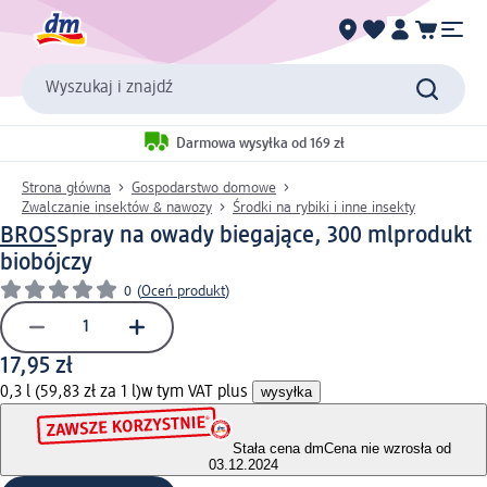
Wyszukaj i znajdź
Darmowa wysyłka od 169 zł
Strona główna
Gospodarstwo domowe
Zwalczanie insektów & nawozy
Środki na rybiki i inne insekty
BROS
Spray na owady biegające, 300 ml
produkt
biobójczy
0
(
Oceń produkt
)
17,95 zł
0,3 l (59,83 zł za 1 l)
w tym VAT plus
wysyłka
Stała cena dm
Cena nie wzrosła od
03.12.2024