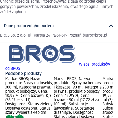
Chronić przed dziećmi. Przechowywać z dala od źródeł ciepła,
gorących powierzchni, źródeł iskrzenia, otwartego ognia i innych
źródeł zapłonu.
Dane producenta/importera
BROS Sp. z o.o. ul. Karpia 24 PL-61-619 Poznań biuro@bros.pl
Więcej produktów
od BROS
Podobne produkty
Marka: BROS; Nazwa
Marka: BROS; Nazwa
Marka: 
produktu: Spray na insekty,
produktu: Spray na komary
produktu
300 ml; Kategoria prawna:
i kleszcze, 90 ml; Kategoria
250 ml; 
produkt biobójczy; Cena:
prawna: produkt biobójczy;
produkt 
18,95 zł; Cena bazowa: 0,3 l
Cena: 15,95 zł; Cena
19,95 zł
(63,17 zł za 1 l);
bazowa: 90 ml (17,72 zł za
ml (7,98 
Dostępność: Status zielony
100 ml); Substancje
Substanc
Dostawa dostępna, Status
łatwopalne, Substancje
Substanc
szary Wybierz sklep dm
drażniące; Dostępność:
środowis
Status zielony Dostawa
Status z