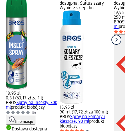
dostępna, Status szary
dostępna
Wybierz sklep dm
Wybierz 
19,95 zł
250 ml (7
BROS
Spr
ml
produk
18,95 zł
0,3 l (63,17 zł za 1 l)
BROS
Spray na insekty, 300
ml
produkt biobójczy
15,95 zł
90 ml (17,72 zł za 100 ml)
(0)
BROS
Spray na komary i
Informacje
kleszcze, 90 ml
produkt
biobójczy
Dostawa dostępna