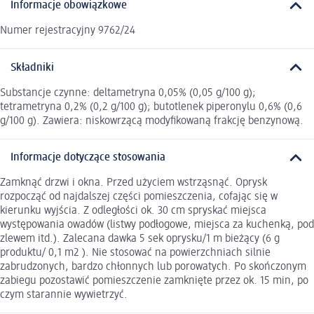
Informacje obowiązkowe
Numer rejestracyjny 9762/24
Składniki
Substancje czynne: deltametryna 0,05% (0,05 g/100 g);
tetrametryna 0,2% (0,2 g/100 g); butotlenek piperonylu 0,6% (0,6
g/100 g). Zawiera: niskowrzącą modyfikowaną frakcję benzynową.
Informacje dotyczące stosowania
Zamknąć drzwi i okna. Przed użyciem wstrząsnąć. Oprysk
rozpocząć od najdalszej części pomieszczenia, cofając się w
kierunku wyjścia. Z odległości ok. 30 cm spryskać miejsca
występowania owadów (listwy podłogowe, miejsca za kuchenką, pod
zlewem itd.). Zalecana dawka 5 sek oprysku/1 m bieżący (6 g
produktu/ 0,1 m2 ). Nie stosować na powierzchniach silnie
zabrudzonych, bardzo chłonnych lub porowatych. Po skończonym
zabiegu pozostawić pomieszczenie zamknięte przez ok. 15 min, po
czym starannie wywietrzyć.