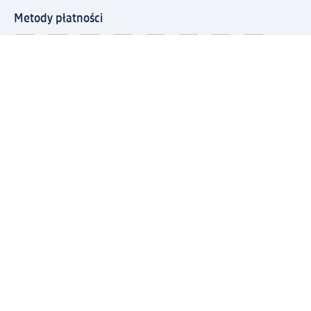
Metody płatności
Połącz się z dm
Pobierz aplikację dm:
© 2026 dm-drogerie markt sp. z o.o.
Impressum
Polityka prywatności