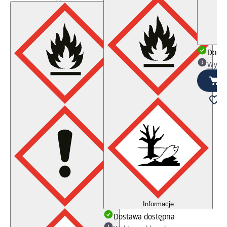
Dosta
Wybie
Informacje
Dostawa dostępna