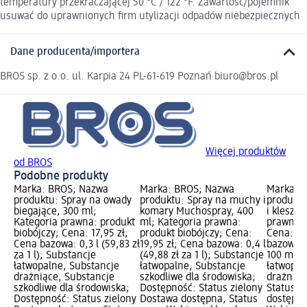
temperatury przekraczającej 50 °C / 122 °F. Zawartość/pojemnik
usuwać do uprawnionych firm utylizacji odpadów niebezpiecznych
Dane producenta/importera
BROS sp. z o.o. ul. Karpia 24 PL-61-619 Poznań biuro@bros.pl
Więcej produktów
od BROS
Podobne produkty
Marka: BROS; Nazwa
Marka: BROS; Nazwa
Marka: 
produktu: Spray na owady
produktu: Spray na muchy i
produktu
biegające, 300 ml;
komary Muchospray, 400
i kleszcz
Kategoria prawna: produkt
ml; Kategoria prawna:
prawna: 
biobójczy; Cena: 17,95 zł;
produkt biobójczy; Cena:
Cena: 15
Cena bazowa: 0,3 l (59,83 zł
19,95 zł; Cena bazowa: 0,4 l
bazowa: 
za 1 l); Substancje
(49,88 zł za 1 l); Substancje
100 ml);
łatwopalne, Substancje
łatwopalne, Substancje
łatwopal
drażniące, Substancje
szkodliwe dla środowiska;
drażniąc
szkodliwe dla środowiska;
Dostępność: Status zielony
Status z
Dostępność: Status zielony
Dostawa dostępna, Status
dostępna