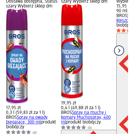
Dostawa dostępna, Status
szary Wybierz sklep dm
Wybierz 
szary Wybierz sklep dm
15,95 zł
90 ml (17
BROS
Spr
kleszcze
biobójcz
19,95 zł
17,95 zł
0,4 l (49,88 zł za 1 l)
0,3 l (59,83 zł za 1 l)
BROS
Spray na muchy i
BROS
Spray na owady
komary Muchospray, 400
biegające, 300 ml
produkt
ml
produkt biobójczy
biobójczy
(0)
(0)