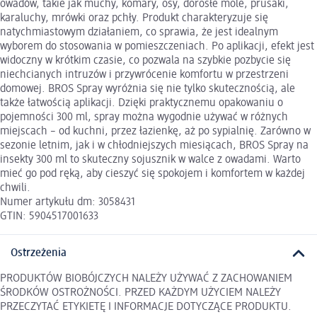
owadów, takie jak muchy, komary, osy, dorosłe mole, prusaki,
karaluchy, mrówki oraz pchły. Produkt charakteryzuje się
natychmiastowym działaniem, co sprawia, że jest idealnym
wyborem do stosowania w pomieszczeniach. Po aplikacji, efekt jest
widoczny w krótkim czasie, co pozwala na szybkie pozbycie się
niechcianych intruzów i przywrócenie komfortu w przestrzeni
domowej. BROS Spray wyróżnia się nie tylko skutecznością, ale
także łatwością aplikacji. Dzięki praktycznemu opakowaniu o
pojemności 300 ml, spray można wygodnie używać w różnych
miejscach – od kuchni, przez łazienkę, aż po sypialnię. Zarówno w
sezonie letnim, jak i w chłodniejszych miesiącach, BROS Spray na
insekty 300 ml to skuteczny sojusznik w walce z owadami. Warto
mieć go pod ręką, aby cieszyć się spokojem i komfortem w każdej
chwili.
Numer artykułu dm: 3058431
GTIN: 5904517001633
Ostrzeżenia
PRODUKTÓW BIOBÓJCZYCH NALEŻY UŻYWAĆ Z ZACHOWANIEM
ŚRODKÓW OSTROŻNOŚCI. PRZED KAŻDYM UŻYCIEM NALEŻY
PRZECZYTAĆ ETYKIETĘ I INFORMACJE DOTYCZĄCE PRODUKTU.