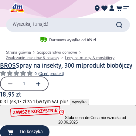
Wyszukaj i znajdź
Darmowa wysyłka od 169 zł
Strona główna
Gospodarstwo domowe
Zwalczanie insektów & nawozy
Lepy na muchy & moskitiery
BROS
Spray na insekty, 300 ml
produkt biobójczy
0
(
Oceń produkt
)
18,95 zł
0,3 l (63,17 zł za 1 l)
w tym VAT plus
wysyłka
Stała cena dm
Cena nie wzrosła od
20.06.2025
Do koszyka