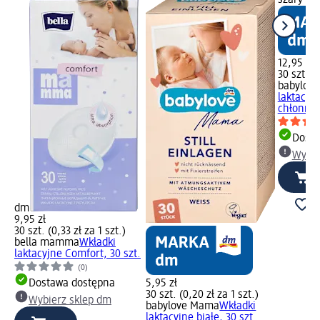
szary Wy
12,95 zł
30 szt. (0
babylov
laktacyjn
chłonne,
Dosta
Wybie
dm
9,95 zł
30 szt. (0,33 zł za 1 szt.)
bella mamma
Wkładki
laktacyjne Comfort, 30 szt.
(0)
Dostawa dostępna
5,95 zł
30 szt. (0,20 zł za 1 szt.)
Wybierz sklep dm
babylove Mama
Wkładki
laktacyjne białe, 30 szt.