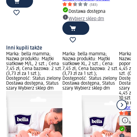
(583)
Dostawa dostępna
Wybierz sklep dm
Inni kupili także
Marka: bella mamma;
Marka: bella mamma;
Marka: 
Nazwa produktu: Majtki
Nazwa produktu: Majtki
Nazwa pr
siatkowe M/L, 2 szt.; Cena:
siatkowe XL, 2 szt.; Cena:
poporodo
7,45 zł; Cena bazowa: 2 szt.
7,45 zł; Cena bazowa: 2 szt.
4,45 zł;
(3,73 zł za 1 szt.);
(3,73 zł za 1 szt.);
szt. (0,45
Dostępność: Status zielony
Dostępność: Status zielony
Dostępno
Dostawa dostępna, Status
Dostawa dostępna, Status
Dostawa 
szary Wybierz sklep dm
szary Wybierz sklep dm
szary Wy
4,45 zł
10 szt. (0
bella m
poporodo
Info
Dosta