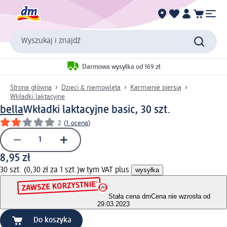
Wyszukaj i znajdź
Darmowa wysyłka od 169 zł
Strona główna
Dzieci & niemowlęta
Karmienie piersią
Wkładki laktacyjne
bella
Wkładki laktacyjne basic, 30 szt.
2
(
1 ocena
)
8,95 zł
30 szt. (0,30 zł za 1 szt.)
w tym VAT plus
wysyłka
Stała cena dm
Cena nie wzrosła od
29.03.2023
Do koszyka