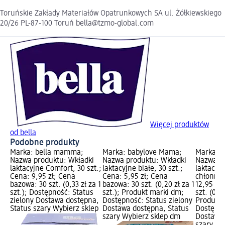
Toruńskie Zakłady Materiałów Opatrunkowych SA ul. Żółkiewskiego
20/26 PL-87-100 Toruń bella@tzmo-global.com
Więcej produktów
od bella
Podobne produkty
Marka: bella mamma;
Marka: babylove Mama;
Marka: 
Nazwa produktu: Wkładki
Nazwa produktu: Wkładki
Nazwa pr
laktacyjne Comfort, 30 szt.;
laktacyjne białe, 30 szt.;
laktacyjn
Cena: 9,95 zł; Cena
Cena: 5,95 zł; Cena
chłonne,
bazowa: 30 szt. (0,33 zł za 1
bazowa: 30 szt. (0,20 zł za 1
12,95 zł
szt.); Dostępność: Status
szt.); Produkt marki dm;
szt. (0,43
zielony Dostawa dostępna,
Dostępność: Status zielony
Produkt 
Status szary Wybierz sklep
Dostawa dostępna, Status
Dostępno
szary Wybierz sklep dm
Dostawa 