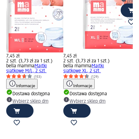
Wybie
7,45 zł
7,45 zł
2 szt. (3,73 zł za 1 szt.)
2 szt. (3,73 zł za 1 szt.)
bella mamma
Majtki
bella mamma
Majtki
siatkowe M/L, 2 szt.
siatkowe XL, 2 szt.
(153)
(129)
Informacje
Informacje
Dostawa dostępna
Dostawa dostępna
Wybierz sklep dm
Wybierz sklep dm