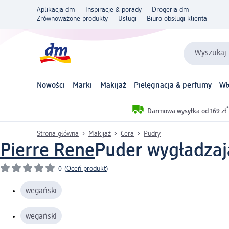
Aplikacja dm
Inspiracje & porady
Drogeria dm
Zrównoważone produkty
Usługi
Biuro obsługi klienta
Wyszukaj 
Nowości
Marki
Makijaż
Pielęgnacja & perfumy
Wł
*
Darmowa wysyłka od 169 zł
Strona główna
Makijaż
Cera
Pudry
Pierre Rene
Puder wygładzają
0
(
Oceń produkt
)
wegański
wegański