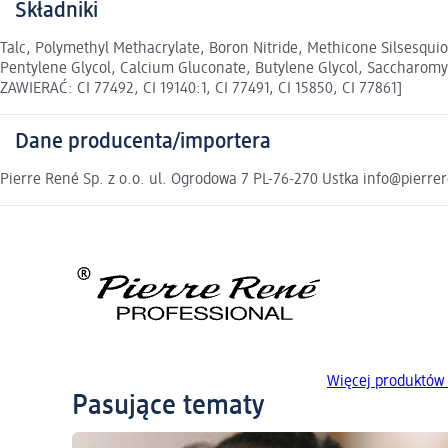
Składniki
Talc, Polymethyl Methacrylate, Boron Nitride, Methicone Silsesqui
Pentylene Glycol, Calcium Gluconate, Butylene Glycol, Saccharo
ZAWIERAĆ: CI 77492, CI 19140:1, CI 77491, CI 15850, CI 77861]
Dane producenta/importera
Pierre René Sp. z o.o. ul. Ogrodowa 7 PL-76-270 Ustka info@pierre
Więcej produktów 
Pasujące tematy