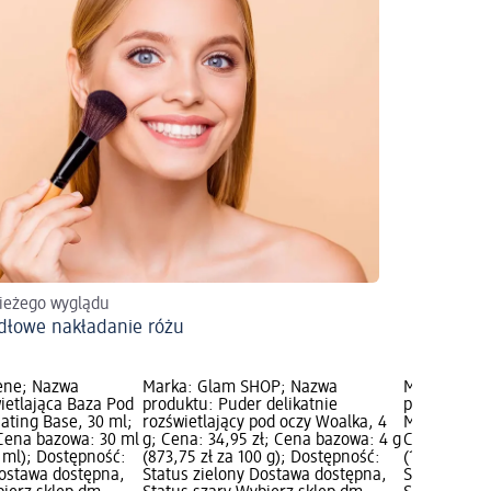
ieżego wyglądu
dłowe nakładanie różu
ene; Nazwa
Marka: Glam SHOP; Nazwa
Marka: Pier
ietlająca Baza Pod
produktu: Puder delikatnie
produktu: W
nating Base, 30 ml;
rozświetlający pod oczy Woalka, 4
Makijaż - S
 Cena bazowa: 30 ml
g; Cena: 34,95 zł; Cena bazowa: 4 g
Cena: 44,95
0 ml); Dostępność:
(873,75 zł za 100 g); Dostępność:
(149,83 zł z
Dostawa dostępna,
Status zielony Dostawa dostępna,
Status ziel