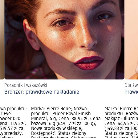
Poradnik i wskazówki
Dla św
Bronzer: prawidłowe nakładanie
Prawi
zwa produktu:
Marka: Pierre Rene; Nazwa
Marka: Pierre R
r Eye
produktu: Puder Royal Finish
produktu: Rozśw
Powder 020
Mineral, 6 g; Cena: 38,95 zł; Cena
Makijaż - Illumi
na: 11,95 zł;
bazowa: 6 g (649,17 zł za 100 g);
Cena: 44,95 zł;
519,57 zł za
Nowe produkty w sklepie;
(149,83 zł za 10
wyprzedaży;
Dostępność: Status zielony
Status zielony 