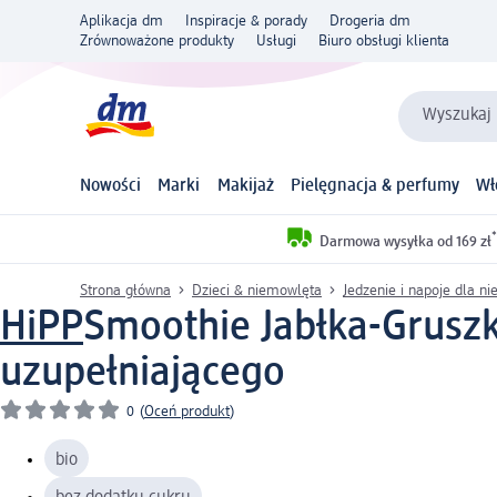
Aplikacja dm
Inspiracje & porady
Drogeria dm
Zrównoważone produkty
Usługi
Biuro obsługi klienta
Wyszukaj 
Nowości
Marki
Makijaż
Pielęgnacja & perfumy
Wł
*
Darmowa wysyłka od 169 zł
Strona główna
Dzieci & niemowlęta
Jedzenie i napoje dla n
HiPP
Smoothie Jabłka-Gruszki
uzupełniającego
0
(
Oceń produkt
)
bio