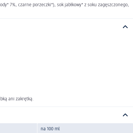
dy* 7%, czarne porzeczki*), sok jabłkowy* z soku zagęszczonego,
bką ani zakrętką.
na 100 ml