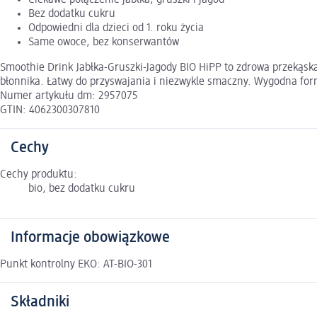
Ciekawe połączenie jabłka, gruszki i jagód
Bez dodatku cukru
Odpowiedni dla dzieci od 1. roku życia
Same owoce, bez konserwantów
Smoothie Drink Jabłka-Gruszki-Jagody BIO HiPP to zdrowa przekąska
błonnika. Łatwy do przyswajania i niezwykle smaczny. Wygodna forma
Numer artykułu dm: 2957075
GTIN: 4062300307810
Cechy
Cechy produktu:
bio, bez dodatku cukru
Informacje obowiązkowe
Punkt kontrolny EKO: AT-BIO-301
Składniki