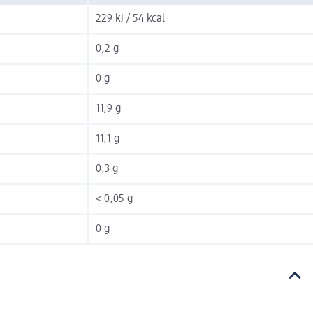
229 kJ / 54 kcal
0,2 g
0 g
11,9 g
11,1 g
0,3 g
< 0,05 g
0 g