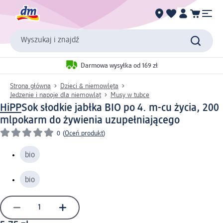
Wyszukaj i znajdź
Darmowa wysyłka od 169 zł
Strona główna
Dzieci & niemowlęta
Jedzenie i napoje dla niemowląt
Musy w tubce
HiPP
Sok słodkie jabłka BIO po 4. m-cu życia, 200
ml
pokarm do żywienia uzupełniającego
0
(
Oceń produkt
)
bio
bio