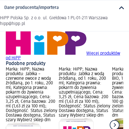
Dane producenta/importera
HiPP Polska Sp. z o.o. ul. Giełdowa 1 PL-01-211 Warszawa
hipp@hipp.pl
Więcej produktów
od HiPP
Podobne produkty
Marka: HiPP; Nazwa
Marka: HiPP; Nazwa
Marka: 
produktu: Jabłka –
produktu: Jabłka z wodą
produktu:
czerwone owoce z wodą
źródlaną, od 1. roku, 200
BIO, 125
źródlaną, po 1. roku, 200
ml; Kategoria prawna:
prawna:
ml; Kategoria prawna:
pokarm do żywienia
żywienia
pokarm do żywienia
uzupełniającego; Cena:
Cena: 4,
uzupełniającego; Cena:
3,25 zł; Cena bazowa: 200
bazowa: 1
3,25 zł; Cena bazowa: 200
ml (1,63 zł za 100 ml);
100 g); 
ml (1,63 zł za 100 ml);
Dostępność: Status zielony
zielony 
Dostępność: Status zielony
Dostawa dostępna, Status
Status s
Dostawa dostępna, Status
szary Wybierz sklep dm
dm
szary Wybierz sklep dm