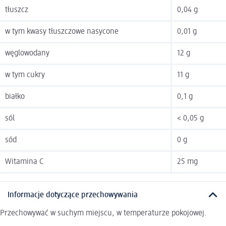
tłuszcz
0,04 g
w tym kwasy tłuszczowe nasycone
0,01 g
węglowodany
12 g
w tym cukry
11 g
białko
0,1 g
sól
< 0,05 g
sód
0 g
Witamina C
25 mg
Informacje dotyczące przechowywania
Przechowywać w suchym miejscu, w temperaturze pokojowej.