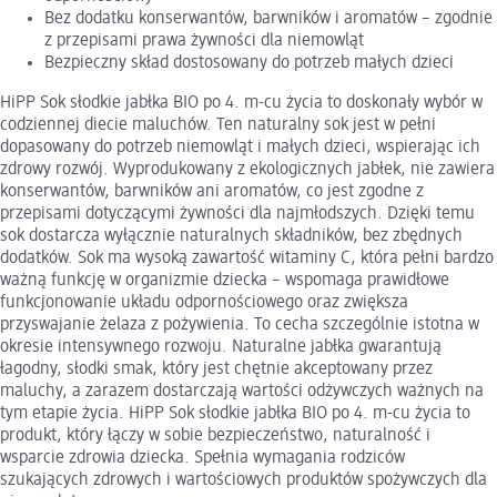
Bez dodatku konserwantów, barwników i aromatów – zgodnie
z przepisami prawa żywności dla niemowląt
Bezpieczny skład dostosowany do potrzeb małych dzieci
HiPP Sok słodkie jabłka BIO po 4. m-cu życia to doskonały wybór w
codziennej diecie maluchów. Ten naturalny sok jest w pełni
dopasowany do potrzeb niemowląt i małych dzieci, wspierając ich
zdrowy rozwój. Wyprodukowany z ekologicznych jabłek, nie zawiera
konserwantów, barwników ani aromatów, co jest zgodne z
przepisami dotyczącymi żywności dla najmłodszych. Dzięki temu
sok dostarcza wyłącznie naturalnych składników, bez zbędnych
dodatków. Sok ma wysoką zawartość witaminy C, która pełni bardzo
ważną funkcję w organizmie dziecka – wspomaga prawidłowe
funkcjonowanie układu odpornościowego oraz zwiększa
przyswajanie żelaza z pożywienia. To cecha szczególnie istotna w
okresie intensywnego rozwoju. Naturalne jabłka gwarantują
łagodny, słodki smak, który jest chętnie akceptowany przez
maluchy, a zarazem dostarczają wartości odżywczych ważnych na
tym etapie życia. HiPP Sok słodkie jabłka BIO po 4. m-cu życia to
produkt, który łączy w sobie bezpieczeństwo, naturalność i
wsparcie zdrowia dziecka. Spełnia wymagania rodziców
szukających zdrowych i wartościowych produktów spożywczych dla