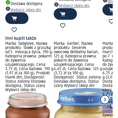
Wybie
Dostawa dostępna
Wybierz sklep dm
Wybierz sklep dm
Inni kupili także
Marka: babylove; Nazwa
Marka: Gerber; Nazwa
Marka: 
produktu: Śliwki z gruszką
produktu: Deserek
produktu
od 5. miesiąca życia, 190 g;
owocowy delikatny banan,
marchewk
Kategoria prawna: pokarm
125 g; Kategoria prawna:
po 7. mi
do żywienia
pokarm do żywienia
Kategori
uzupełniającego; Cena:
uzupełniającego; Cena:
do żywie
3,75 zł; Cena bazowa: 190 g
4,65 zł; Cena bazowa: 125 g
uzupełni
(1,97 zł za 100 g); Produkt
(3,72 zł za 100 g);
6,75 zł;
marki dm; Dostępność:
Dostępność: Status zielony
g (3,07 z
Status zielony Dostawa
Dostawa dostępna, Status
Dostępno
dostępna, Status szary
szary Wybierz sklep dm
Dostawa 
Wybierz sklep dm
szary Wy
6,75 zł
220 g (3,
HiPP
Ris
indykiem
miesiącu
żywienia