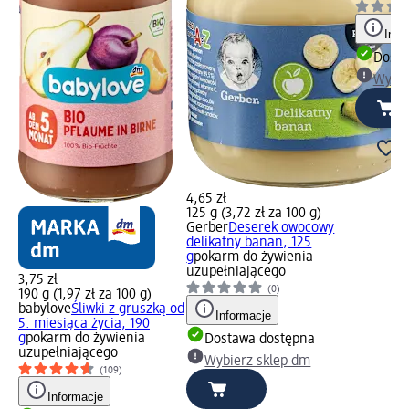
Info
Dosta
Wybie
4,65 zł
125 g (3,72 zł za 100 g)
Gerber
Deserek owocowy
delikatny banan, 125
g
pokarm do żywienia
uzupełniającego
3,75 zł
(0)
190 g (1,97 zł za 100 g)
babylove
Śliwki z gruszką od
Informacje
5. miesiąca życia, 190
g
pokarm do żywienia
Dostawa dostępna
uzupełniającego
Wybierz sklep dm
(109)
Informacje