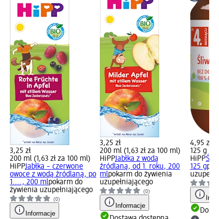
3,25 zł
4,95 zł
3,25 zł
200 ml (1,63 zł za 100 ml)
125 g (3,
200 ml (1,63 zł za 100 ml)
HiPP
Jabłka z wodą
HiPP
Śliw
HiPP
Jabłka – czerwone
źródlaną, od 1. roku, 200
125 g
pok
owoce z wodą źródlaną, po
ml
pokarm do żywienia
uzupełni
1...., 200 ml
pokarm do
uzupełniającego
żywienia uzupełniającego
(0)
Info
(0)
Informacje
Dosta
Informacje
Dostawa dostępna