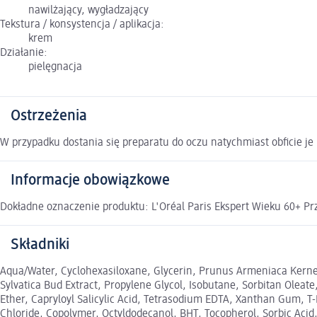
nawilżający, wygładzający
Tekstura / konsystencja / aplikacja:
krem
Działanie:
pielęgnacja
Ostrzeżenia
W przypadku dostania się preparatu do oczu natychmiast obficie je
Informacje obowiązkowe
Dokładne oznaczenie produktu: L'Oréal Paris Ekspert Wieku 60+ 
Składniki
Aqua/Water, Cyclohexasiloxane, Glycerin, Prunus Armeniaca Kernel
Sylvatica Bud Extract, Propylene Glycol, Isobutane, Sorbitan Olea
Ether, Capryloyl Salicylic Acid, Tetrasodium EDTA, Xanthan Gum, T
Chloride, Copolymer, Octyldodecanol, BHT, Tocopherol, Sorbic Acid