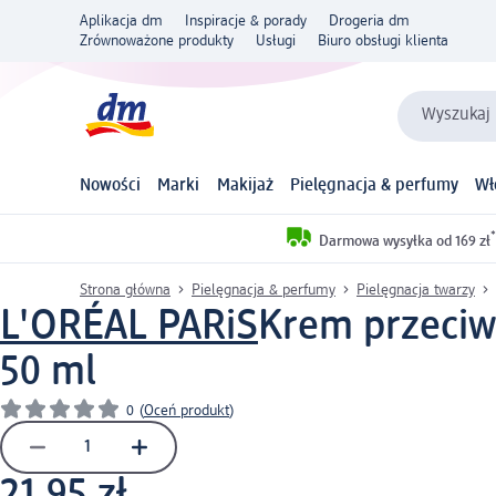
Aplikacja dm
Inspiracje & porady
Drogeria dm
Zrównoważone produkty
Usługi
Biuro obsługi klienta
Wyszukaj 
Nowości
Marki
Makijaż
Pielęgnacja & perfumy
Wł
*
Darmowa wysyłka od 169 zł
Strona główna
Pielęgnacja & perfumy
Pielęgnacja twarzy
L'ORÉAL PARiS
Krem przeciw
50 ml
0
(
Oceń produkt
)
21,95 zł