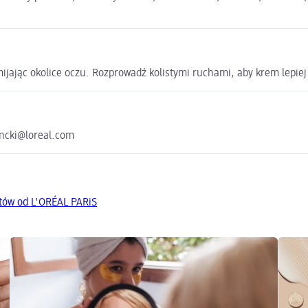
ijając okolice oczu. Rozprowadź kolistymi ruchami, aby krem lepiej
encki@loreal.com
tów od L'ORÉAL PARiS