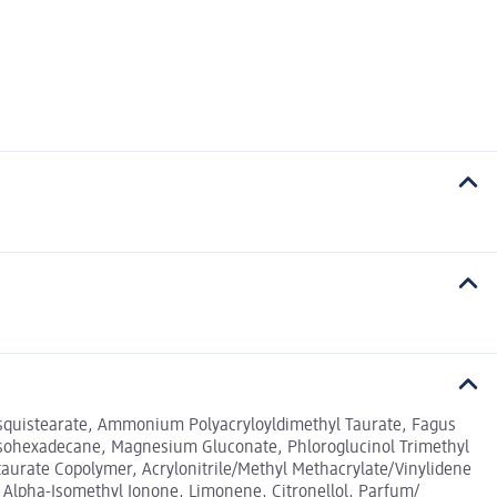
Sesquistearate, Ammonium Polyacryloyldimethyl Taurate, Fagus
, Isohexadecane, Magnesium Gluconate, Phloroglucinol Trimethyl
taurate Copolymer, Acrylonitrile/Methyl Methacrylate/Vinylidene
, Alpha-Isomethyl Ionone, Limonene, Citronellol, Parfum/