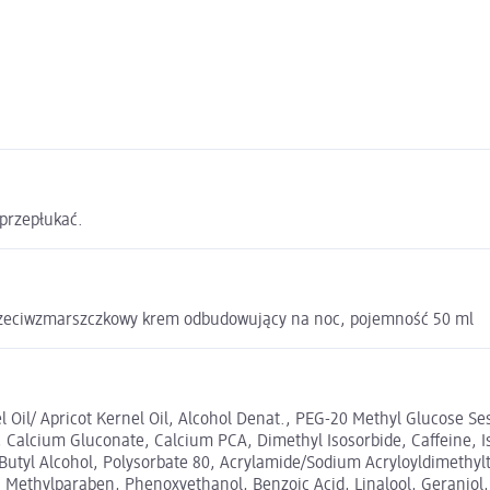
 przepłukać.
Przeciwzmarszczkowy krem odbudowujący na noc, pojemność 50 ml
 Oil/ Apricot Kernel Oil, Alcohol Denat., PEG-20 Methyl Glucose 
te, Calcium Gluconate, Calcium PCA, Dimethyl Isosorbide, Caffeine
-Butyl Alcohol, Polysorbate 80, Acrylamide/Sodium Acryloyldimethyl
, Methylparaben, Phenoxyethanol, Benzoic Acid, Linalool, Geraniol