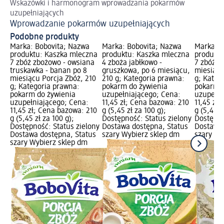
Wskazówki i harmonogram wprowadzania pokarmów
uzupełniających
Wprowadzanie pokarmów uzupełniających
Podobne produkty
Marka: Bobovita; Nazwa
Marka: Bobovita; Nazwa
Marka: B
produktu: Kaszka mleczna
produktu: Kaszka mleczna
produktu
7 zbóż zbożowo - owsiana
4 zboża jabłkowo -
7 zbóż w
truskawka - banan po 8
gruszkowa, po 6 miesiącu,
miesiącu
miesiącu Porcja Zbóż, 210
210 g; Kategoria prawna:
g; Kateg
g; Kategoria prawna:
pokarm do żywienia
pokarm d
pokarm do żywienia
uzupełniającego; Cena:
uzupełni
uzupełniającego; Cena:
11,45 zł; Cena bazowa: 210
11,45 zł
11,45 zł; Cena bazowa: 210
g (5,45 zł za 100 g);
g (5,45 z
g (5,45 zł za 100 g);
Dostępność: Status zielony
Dostępno
Dostępność: Status zielony
Dostawa dostępna, Status
Dostawa 
Dostawa dostępna, Status
szary Wybierz sklep dm
szary Wy
szary Wybierz sklep dm