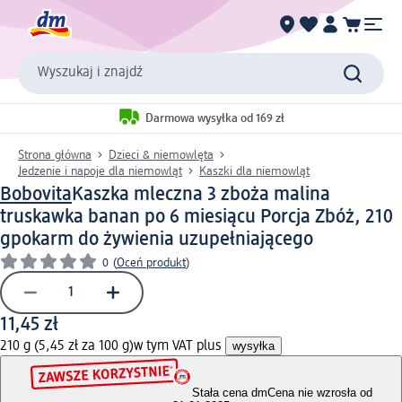
Wyszukaj i znajdź
Darmowa wysyłka od 169 zł
Strona główna
Dzieci & niemowlęta
Jedzenie i napoje dla niemowląt
Kaszki dla niemowląt
Bobovita
Kaszka mleczna 3 zboża malina
truskawka banan po 6 miesiącu Porcja Zbóż, 210
g
pokarm do żywienia uzupełniającego
0
(
Oceń produkt
)
11,45 zł
210 g (5,45 zł za 100 g)
w tym VAT plus
wysyłka
Stała cena dm
Cena nie wzrosła od