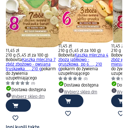
11,45 zł
11,45 zł
11,45 zł
210 g (5,45 zł za 100 g)
210 g (5,
210 g (5,45 zł za 100 g)
Bobovita
Kaszka mleczna 4
Bobovita
Bobovita
Kaszka mleczna 7
zboża jabłkowo -
zbóż wie
zbóż zbożowo - owsiana
gruszkowa, po 6..., 210
miesiącu.
truskawka..., 210 g
pokarm
g
pokarm do żywienia
do żywie
do żywienia
uzupełniającego
uzupełni
uzupełniającego
(0)
(0)
Dostawa dostępna
Dosta
Dostawa dostępna
Wybierz sklep dm
Wybie
Wybierz sklep dm
Inni kupili także