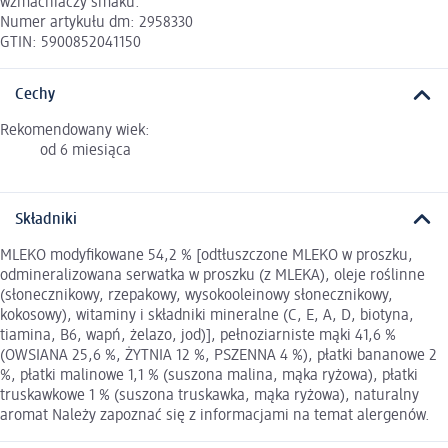
wzmacniaczy smaku.
Numer artykułu dm: 2958330
GTIN: 5900852041150
Cechy
Rekomendowany wiek:
od 6 miesiąca
Składniki
MLEKO modyfikowane 54,2 % [odtłuszczone MLEKO w proszku,
odmineralizowana serwatka w proszku (z MLEKA), oleje roślinne
(słonecznikowy, rzepakowy, wysokooleinowy słonecznikowy,
kokosowy), witaminy i składniki mineralne (C, E, A, D, biotyna,
tiamina, B6, wapń, żelazo, jod)], pełnoziarniste mąki 41,6 %
(OWSIANA 25,6 %, ŻYTNIA 12 %, PSZENNA 4 %), płatki bananowe 2
%, płatki malinowe 1,1 % (suszona malina, mąka ryżowa), płatki
truskawkowe 1 % (suszona truskawka, mąka ryżowa), naturalny
aromat Należy zapoznać się z informacjami na temat alergenów.