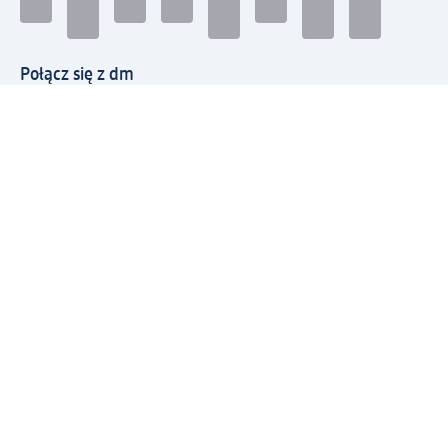
Połącz się z dm
Pobierz aplikację dm:
© 2026 dm-drogerie markt sp. z o.o.
Impressum
Polityka prywatności
Ogólne warunki handlowe
Odstąpienie od umowy w dm
Rozstrzyganie sporów
Zgłaszanie nieprawidłowości