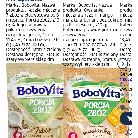
Marka: Bobovita; Nazwa
Marka: Bobovita; Nazwa
Marka: G
produktu: Kaszka mleczna
produktu: Owsianka
produktu
7 zbóż wieloowocowa po 8
mleczna z ryżem mango-
mleczna 
miesiącu Porcja Zbóż, 210
marakuja-banan, bez cukru
6. miesi
g; Kategoria prawna:
po 8. miesiącu, 210 g;
Kategori
pokarm do żywienia
Kategoria prawna: pokarm
do żywie
uzupełniającego; Cena:
do żywienia
uzupełni
11,45 zł; Cena bazowa: 210
uzupełniającego; Cena:
13,45 zł
g (5,45 zł za 100 g);
11,45 zł; Cena bazowa: 210
g (6,73 z
Dostępność: Status zielony
g (5,45 zł za 100 g);
Dostępno
Dostawa dostępna, Status
Dostępność: Status zielony
Dostawa 
szary Wybierz sklep dm
Dostawa dostępna, Status
szary Wy
szary Wybierz sklep dm
13,45 zł
200 g (6,
Gerber
K
mleczna 
6...., 20
żywienia
Dosta
Wybie