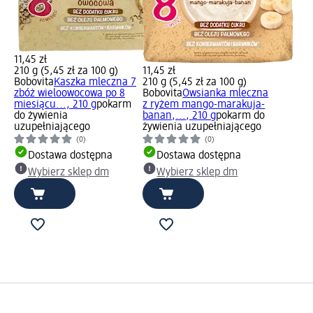
11,45 zł
210 g (5,45 zł za 100 g)
11,45 zł
Bobovita
Kaszka mleczna 7
210 g (5,45 zł za 100 g)
zbóż wieloowocowa po 8
Bobovita
Owsianka mleczna
miesiącu..., 210 g
pokarm
z ryżem mango-marakuja-
do żywienia
banan,..., 210 g
pokarm do
uzupełniającego
żywienia uzupełniającego
(0)
(0)
Dostawa dostępna
Dostawa dostępna
Wybierz sklep dm
Wybierz sklep dm