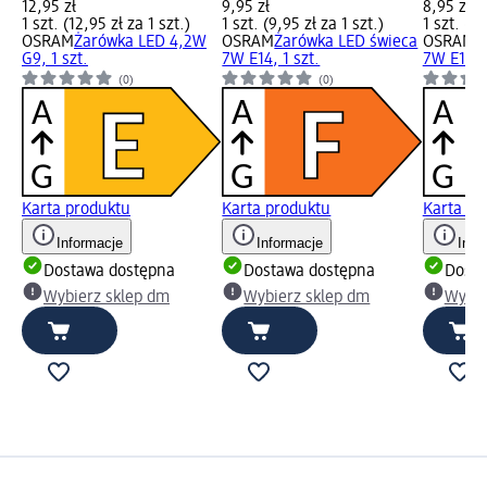
12,95 zł
9,95 zł
8,95 zł
1 szt. (12,95 zł za 1 szt.)
1 szt. (9,95 zł za 1 szt.)
1 szt. (8,
OSRAM
Żarówka LED 4,2W
OSRAM
Żarówka LED świeca
OSRAM
Ż
G9, 1 szt.
7W E14, 1 szt.
7W E14, 1
(0)
(0)
A
A
A
E
F
G
G
G
Karta produktu
Karta produktu
Karta pr
Informacje
Informacje
Info
Dostawa dostępna
Dostawa dostępna
Dosta
Wybierz sklep dm
Wybierz sklep dm
Wybie