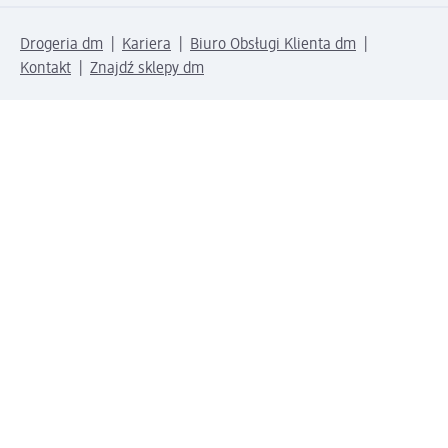
Drogeria dm
Kariera
Biuro Obsługi Klienta dm
Kontakt
Znajdź sklepy dm
Metody płatności
Połącz się z dm
Pobierz aplikację dm: