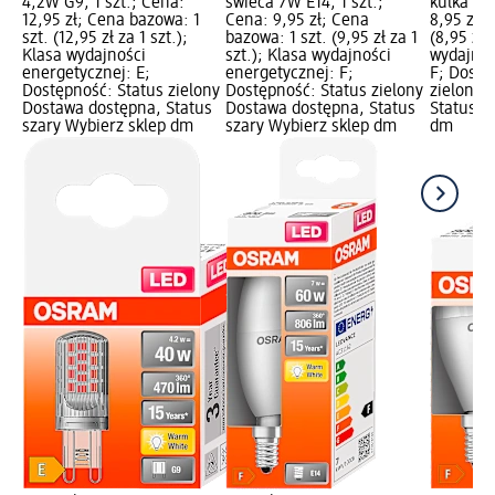
4,2W G9, 1 szt.; Cena:
świeca 7W E14, 1 szt.;
kulka 7W 
12,95 zł; Cena bazowa: 1
Cena: 9,95 zł; Cena
8,95 zł; 
szt. (12,95 zł za 1 szt.);
bazowa: 1 szt. (9,95 zł za 1
(8,95 zł 
Klasa wydajności
szt.); Klasa wydajności
wydajnoś
energetycznej: E;
energetycznej: F;
F; Dostę
Dostępność: Status zielony
Dostępność: Status zielony
zielony 
Dostawa dostępna, Status
Dostawa dostępna, Status
Status s
szary Wybierz sklep dm
szary Wybierz sklep dm
dm