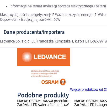
Informacje na temat utylizacji sprzętu elektrycznego i baterii
Klasa wydajności energetycznej: F Ważone zużycie energii: 7 kWh
Odpowiednik tradycyjnej żarówki: 60W
Dane producenta/importera
Ledvance Sp. z o.o. ul. Franciszka Klimczaka 1, klatka E PL-02-797
Więcej produktów od 
Podobne produkty
oduktu:
Marka: OSRAM; Nazwa produktu:
Marka: OSRAM; Nazw
3W E27, 1
Żarówka LED świeca filament 4W
Żarówka LED haloge