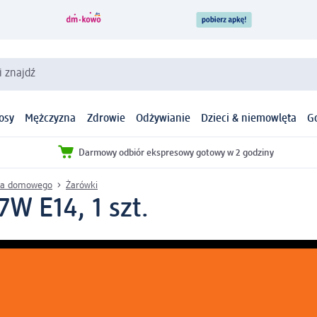
i znajdź
osy
Mężczyzna
Zdrowie
Odżywianie
Dzieci & niemowlęta
G
Darmowy odbiór ekspresowy gotowy w 2 godziny
twa domowego
Żarówki
W E14, 1 szt.