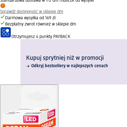
Standardowa dostawa w 1-2 dni robocze od wysyłki
Sprawdź dostępność w sklepie dm
Darmowa wysyłka od 169 zł
Bezpłatny zwrot również w sklepie dm
Otrzymujesz
4 punkty PAYBACK
Kupuj sprytniej niż w promocji
Odkryj bestsellery w najlepszych cenach