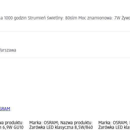
 na 1000 godzin Strumień świetlny: 806lm Moc znamionowa: 7W Żyw
 Warszawa
OSRAM
a produktu:
Marka: OSRAM; Nazwa produktu:
Marka: OSRAM; 
n 6,9W GU10
Żarówka LED klasyczna 8,5W/840
Żarówka LED kl