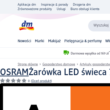
Aplikacja dm
Inspiracje & porady
Drogeria dm
Zrównoważone produkty
Usługi
Biuro obsługi klienta
Wyszukaj 
Nowości
Marki
Makijaż
Pielęgnacja & perfumy
Wł
*
Darmowa wysyłka od 169 zł
Strona główna
Gospodarstwo domowe
Artykuły gospodars
OSRAM
Żarówka LED świeca 7
0
(
Oceń produkt
)