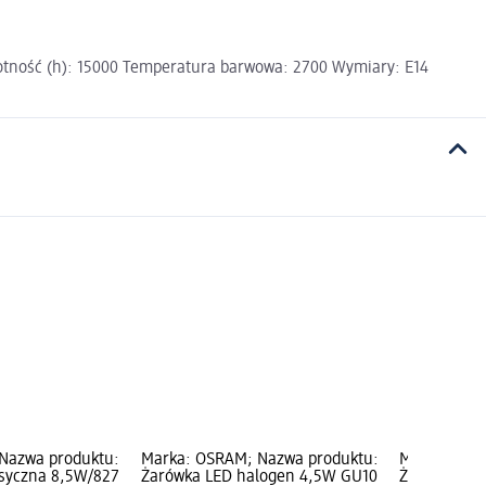
otność (h): 15000 Temperatura barwowa: 2700 Wymiary: E14
Nazwa produktu:
Marka: OSRAM; Nazwa produktu:
Marka: OSR
asyczna 8,5W/827
Żarówka LED halogen 4,5W GU10
Żarówka LED