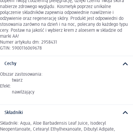
dopełni Twoją codzienną pielęgnację, dzięki czemu Twoja skóra
nabierze zdrowego wyglądu. Kosmetyk poprzez unikalne
połączenie składników zapewnia odpowiednie nawilżenie i
odżywienie oraz regenerację skóry. Produkt jest odpowiedni do
stosowania zarówno na dzień i na noc, polecany do każdego typu
cery. Postaw na jakość i wybierz krem z aloesem w składzie od
marki AA!
Numer artykułu dm: 2958431
GTIN: 5900116069678
Cechy
Obszar zastosowania:
twarz
Efekt:
nawilżający
Składniki
Składniki: Aqua, Aloe Barbadensis Leaf Juice, Isodecyl
Neopentanoate, Cetearyl Ethylhexanoate, Dibutyl Adipate,