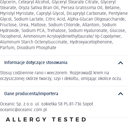
Glycerin, Cetearyl Alcohol, Glyceryl Stearate Citrate, Glyceryl
Stearate, Oryza Sativa Bran Oil, Persea Gratissima Oil, Betaine,
Myristyl Myristate, Caprylyl Glycol, Dicaprylyl Carbonate, Pentylene
Glycol, Sodium Lactate, Citric Acid, Alpha-Glucan Oligosaccharide,
Fructose, Urea, Maltose, Sodium Chloride, Allantoin, Sodium
Hydroxide, Sodium PCA, Trehalose, Sodium Hyaluronate, Glucose,
Tocopherol, Ammonium Acryloyldimethyltaurate/ Vp Copolymer,
Aluminum Starch Octenylsuccinate, Hydroxyacetophenone,
Parfum, Disodium Phosphate
Informacje dotyczące stosowania
Stosuj codziennie rano i wieczorem. Rozprowadź krem na
oczyszczonej skórze twarzy, szyi i dekoltu, omijając okolice oczu.
Dane producenta/importera
Oceanic Sp. z o.o. ul. Łokietka 58 PL-81-736 Sopot
oceanic@oceanic.com.pl