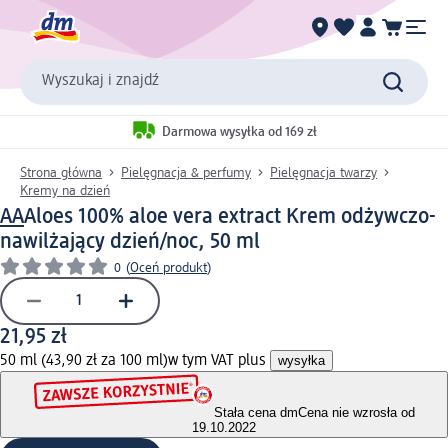
Wyszukaj i znajdź
Darmowa wysyłka od 169 zł
Strona główna
Pielęgnacja & perfumy
Pielęgnacja twarzy
Kremy na dzień
AA
Aloes 100% aloe vera extract Krem odżywczo-
nawilżający dzień/noc, 50 ml
0
(
Oceń produkt
)
21,95 zł
50 ml (43,90 zł za 100 ml)
w tym VAT plus
wysyłka
Stała cena dm
Cena nie wzrosła od
19.10.2022