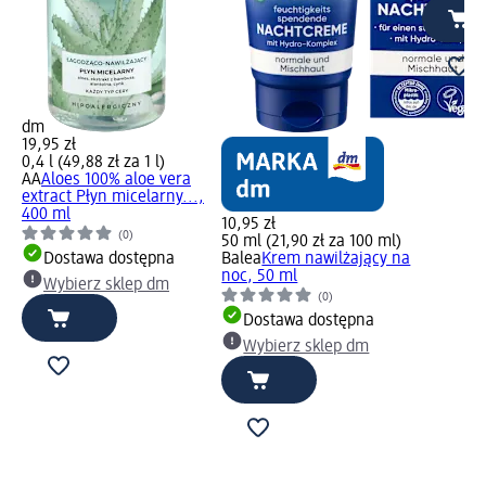
dm
19,95 zł
0,4 l (49,88 zł za 1 l)
AA
Aloes 100% aloe vera
extract Płyn micelarny...,
400 ml
10,95 zł
(0)
50 ml (21,90 zł za 100 ml)
Dostawa dostępna
Balea
Krem nawilżający na
noc, 50 ml
Wybierz sklep dm
(0)
Dostawa dostępna
Wybierz sklep dm