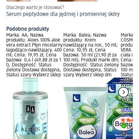
Dlaczego warto je stosować?
Pe
Serum peptydowe dla jędrnej i promiennej skóry
Ws
Podobne produkty
Marka: AA; Nazwa
Marka: Balea; Nazwa
Marka: E
produktu: Aloes 100% aloe
produktu: Krem
COSMETI
vera extract Płyn micelarny
nawilżający na noc, 50 ml;
produkt
łagodząco-nawilżający, 400
Cena: 10,95 zł; Cena
VERA Mul
ml; Cena: 19,95 zł; Cena
bazowa: 50 ml (21,90 zł za
ciała i t
bazowa: 0,4 l (49,88 zł za 1
100 ml); Produkt marki dm;
Cena: 19
l); Dostępność: Status
Dostępność: Status zielony
bazowa: 
zielony Dostawa dostępna,
Dostawa dostępna, Status
100 ml);
Status szary Wybierz sklep
szary Wybierz sklep dm
Status z
dostępna
Wybierz 
19,95 zł
250 ml (7
EVELINE
COSMETI
VERA Mul
ciała i..
Dosta
Wybie