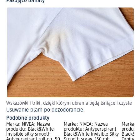
Pasujące tematy
Wskazówki i triki, dzięki którym ubrania będą lśniące i czyste
Usuwanie plam po dezodorancie
Podobne produkty
Marka: NIVEA; Nazwa
Marka: NIVEA; Nazwa
Marka: 
produktu: Black&White
produktu: Antyperspirant
produktu
Invisible silky smooth
Black&White Invisible Silky
Black&Wh
Antyperspirant roll-on, 50
Smooth spray, 150 ml;
Orginal r