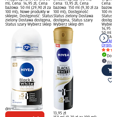
ml; Cena: 14,95 zł; Cena
Cena: 13,95 zł; Cena
Cena: 14
bazowa: 50 ml (29,90 zł za
bazowa: 150 ml (9,30 zł za
bazowa: 
100 ml); Nowe produkty w
100 ml); Dostępność:
100 ml);
sklepie; Dostępność: Status
Status zielony Dostawa
Status z
zielony Dostawa dostępna,
dostępna, Status szary
dostępna
Status szary Wybierz sklep
Wybierz sklep dm
Wybierz 
14,95 zł
50 ml (29
NIVEA M
Black&Wh
Orginal..
Dosta
Wybie
dm
13,95 zł