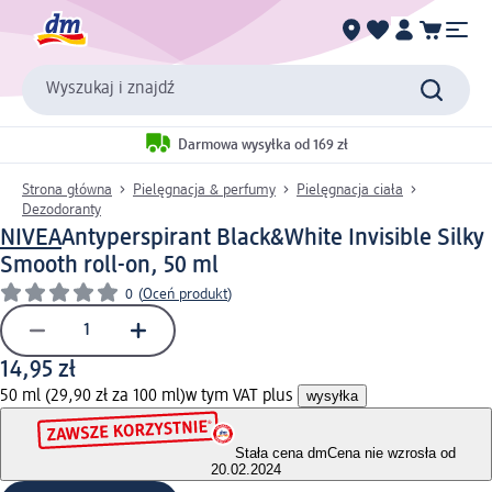
Wyszukaj i znajdź
Darmowa wysyłka od 169 zł
Strona główna
Pielęgnacja & perfumy
Pielęgnacja ciała
Dezodoranty
NIVEA
Antyperspirant Black&White Invisible Silky
Smooth roll-on, 50 ml
0
(
Oceń produkt
)
14,95 zł
50 ml (29,90 zł za 100 ml)
w tym VAT plus
wysyłka
Stała cena dm
Cena nie wzrosła od
20.02.2024