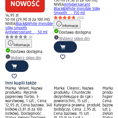
150 ml (9,30 zł za 100 ml)
NIVEA
Antyperspirant
Black&White Invisible Silky
Smooth..., 150 ml
14,95 zł
(322)
50 ml (29,90 zł za 100 ml)
NIVEA
Black&White Invisible
Informacje
silky smooth
Antyperspirant..., 50 ml
Dostawa dostępna
(0)
Wybierz sklep dm
Informacje
Dostawa dostępna
Wybierz sklep dm
Inni kupili także
Marka: Velvet; Nazwa
Marka: Cleanic; Nazwa
Marka: b
produktu: Ręcznik
produktu: Chusteczki
produktu
papierowy Turbo, 3-
dezynfekujące do rąk i
higienicz
warstwowy, 1 szt.; Cena:
powierzchni, 15 szt.;
Cena: 9,
12,95 zł; Cena bazowa: 340
Kategoria prawna: produkt
bazowa: 4
listków (3,81 zł za 100
biobójczy; Cena: 2,95 zł;
szt.); D
listków); Dostępność:
Cena bazowa: 15 szt.
zielony 
Status zielony Dostawa
(0,20 zł za 1 szt.);
Status s