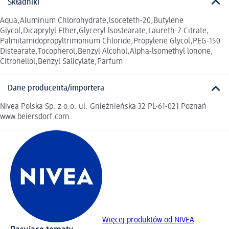
Składniki
Aqua,Aluminum Chlorohydrate,lsoceteth-20,Butylene
Glycol,Dicaprylyl Ether,Glyceryl lsostearate,Laureth-7 Citrate,
Palmitamidopropyltrimonium Chloride,Propylene Glycol,PEG-150
Distearate,Tocopherol,Benzyl Alcohol,Alpha-lsomethyl lonone,
Citronellol,Benzyl Salicylate,Parfum
Dane producenta/importera
Nivea Polska Sp. z o.o. ul. Gnieźnieńska 32 PL-61-021 Poznań
www.beiersdorf.com
Więcej produktów od NIVEA