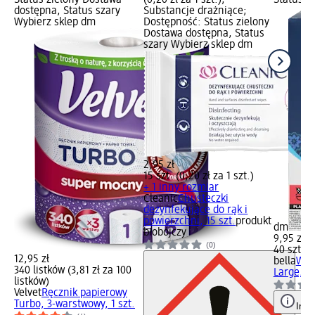
dostępna, Status szary
Substancje drażniące;
Wybierz sklep dm
Dostępność: Status zielony
Dostawa dostępna, Status
szary Wybierz sklep dm
2,95 zł
15 szt. (0,20 zł za 1 szt.)
+ 1 inny rozmiar
Cleanic
Chusteczki
dezynfekujące do rąk i
powierzchni, 15 szt.
produkt
dm
biobójczy
9,95 zł
(0)
40 szt. (0
12,95 zł
bella
Wkł
340 listków (3,81 zł za 100
Large, 40
listków)
Velvet
Ręcznik papierowy
Turbo, 3-warstwowy, 1 szt.
Info