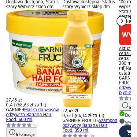
Dostawa dostępna, Status
Dostawa dostępna, Status
100 ml);
szary Wybierz sklep dm
szary Wybierz sklep dm
wyprzeda
Status z
dostępna
Wybierz 
Aktualna
cena:
24,
cena:
34,
200 ml (1
ml)
Najni
ostatnich
GARNIER
FRUCTIS
odżywka 
płynie ..
27,45 zł
0,4 l (68,63 zł za 1 l)
Info
GARNIER
Maska do włosów
22,45 zł
odżywcza Banana Hair
Dosta
0,35 l (64,14 zł za 1 l)
Food, 400 ml
GARNIER FRUCTIS
Szampon
Wybie
odżywczy Banana Hair
(0)
Food, 350 ml
Informacje
(0)