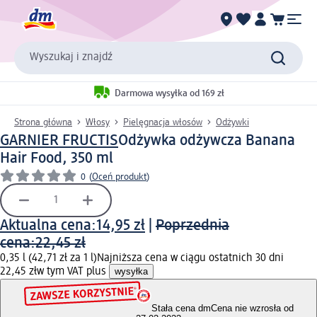
Wyszukaj i znajdź
Darmowa wysyłka od 169 zł
Strona główna
Włosy
Pielęgnacja włosów
Odżywki
GARNIER FRUCTIS
Odżywka odżywcza Banana
Hair Food, 350 ml
0
(
Oceń produkt
)
Aktualna cena:
14,95 zł
|
Poprzednia
cena:
22,45 zł
0,35 l (42,71 zł za 1 l)
Najniższa cena w ciągu ostatnich 30 dni
22,45 zł
w tym VAT plus
wysyłka
Stała cena dm
Cena nie wzrosła od