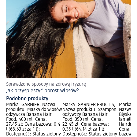
Sprawdzone sposoby na zdrową fryzurę
Pi
Jak przyspieszyć porost włosów?
Ol
Podobne produkty
Marka: GARNIER; Nazwa
Marka: GARNIER FRUCTIS;
Marka: 
produktu: Maska do włosów
Nazwa produktu: Szampon
Nazwa p
odżywcza Banana Hair
odżywczy Banana Hair
Błyskawi
Food, 400 ml; Cena:
Food, 350 ml; Cena:
lamellar
27,45 zł; Cena bazowa: 0,4
22,45 zł; Cena bazowa:
Hairdrin
l (68,63 zł za 1 l);
0,35 l (64,14 zł za 1 l);
Cena: 24
Dostępność: Status zielony
Dostępność: Status zielony
bazowa: 