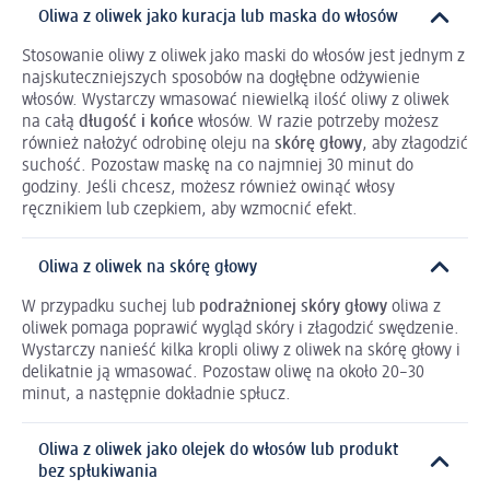
Oliwa z oliwek jako kuracja lub maska do włosów
Stosowanie oliwy z oliwek jako maski do włosów jest jednym z
najskuteczniejszych sposobów na dogłębne odżywienie
włosów. Wystarczy wmasować niewielką ilość oliwy z oliwek
na całą
długość i końce
włosów. W razie potrzeby możesz
również nałożyć odrobinę oleju na
skórę głowy
, aby złagodzić
suchość. Pozostaw maskę na co najmniej 30 minut do
godziny. Jeśli chcesz, możesz również owinąć włosy
ręcznikiem lub czepkiem, aby wzmocnić efekt.
Oliwa z oliwek na skórę głowy
W przypadku suchej lub
podrażnionej skóry głowy
oliwa z
oliwek pomaga poprawić wygląd skóry i złagodzić swędzenie.
Wystarczy nanieść kilka kropli oliwy z oliwek na skórę głowy i
delikatnie ją wmasować. Pozostaw oliwę na około 20–30
minut, a następnie dokładnie spłucz.
Oliwa z oliwek jako olejek do włosów lub produkt
bez spłukiwania