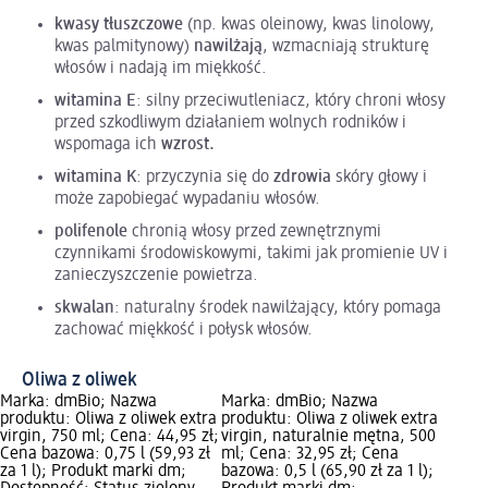
kwasy tłuszczowe
(np. kwas oleinowy, kwas linolowy,
kwas palmitynowy)
nawilżają
, wzmacniają strukturę
włosów i nadają im miękkość.
witamina E
: silny przeciwutleniacz, który chroni włosy
przed szkodliwym działaniem wolnych rodników i
wspomaga ich
wzrost.
witamina K
: przyczynia się do
zdrowia
skóry głowy i
może zapobiegać wypadaniu włosów.
polifenole
chronią włosy przed zewnętrznymi
czynnikami środowiskowymi, takimi jak promienie UV i
zanieczyszczenie powietrza.
skwalan
: naturalny środek nawilżający, który pomaga
zachować miękkość i połysk włosów.
Oliwa z oliwek
Marka: dmBio; Nazwa
Marka: dmBio; Nazwa
produktu: Oliwa z oliwek extra
produktu: Oliwa z oliwek extra
virgin, 750 ml; Cena: 44,95 zł;
virgin, naturalnie mętna, 500
Cena bazowa: 0,75 l (59,93 zł
ml; Cena: 32,95 zł; Cena
za 1 l); Produkt marki dm;
bazowa: 0,5 l (65,90 zł za 1 l);