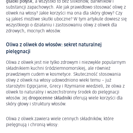
gładki połysk
, a wszystko to bez silikonów, barwników i
substancji zapachowych. Ale jak prawidłowo stosować oliwę z
oliwek na włosy? Jakie korzyści ma ona dla skóry głowy? Czy
są jakieś możliwe skutki uboczne? W tym artykule dowiesz się
wszystkiego o działaniu i zastosowaniu oliwy z oliwek dla
zdrowych, mocnych włosów.
Oliwa z oliwek do włosów: sekret naturalnej
pielęgnacji
Oliwa z oliwek jest nie tylko zdrowym i niezwykle popularnym
składnikiem kuchni śródziemnomorskiej, ale również
prawdziwym cudem w kosmetyce. Skuteczność stosowania
oliwy z oliwek na włosy udowodniono wieki temu – już
starożytni Egipcjanie, Grecy i Rzymianie wiedzieli, że oliwa z
oliwek to naturalny i wszechstronny środek do pielęgnacji
włosów. Jej
drogocenne składniki
oferują wiele korzyści dla
skóry głowy i struktury włosów.
Oliwa z oliwek zawiera wiele cennych składników, które
pielęgnują i chronią włosy: