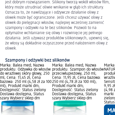
jest dobrym rozwiązaniem. Silikony tworzą wokół włosów film,
który może utrudniać oliwie wnikanie w głąb ich struktury.
Oznacza to, że nawilżające i odżywcze działanie oliwy z
oliwek może być ograniczone. Jeśli chcesz używać oliwy z
oliwek do pielęgnacji włosów, najlepiej wcześniej zamienić
szampony i odżywki na te bez silikonów. Pozwoli to na
optymalne wchłanianie się oliwy i rozwinięcie jej pełnego
działania. Jeśli używasz produktów silikonowych, upewnij się,
że włosy są dokładnie oczyszczone przed nałożeniem oliwy z
oliwek.
Szampony i odżywki bez silikonów
Marka: Balea med; Nazwa
Marka: Balea med; Nazwa
Marka:
produktu: Odżywka do włosów
produktu: Szampon do włosów
NATUR
do wrażliwej skóry głowy, 250
przeciwłupieżowy, 250 ml;
produ
ml; Cena: 11,45 zł; Cena
Cena: 11,95 zł; Cena bazowa:
wrażli
bazowa: 250 ml (4,58 zł za 100
250 ml (4,78 zł za 100 ml);
Sensit
ml); Produkt marki dm;
Produkt marki dm;
9,95 z
Dostępność: Status zielony
Dostępność: Status zielony
(4,98 
Dostawa dostępna, Status
Dostawa dostępna, Status
marki 
szary Wybierz sklep dm
szary Wybierz sklep dm
zielon
Status