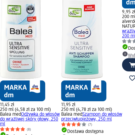
9,95 z
200 ml
alverd
NATU
wrażli
200 m
Dos
Wyb
11,45 zł
11,95 zł
250 ml (4,58 zł za 100 ml)
250 ml (4,78 zł za 100 ml)
Balea med
Odżywka do włosów
Balea med
Szampon do włosów
do wrażliwej skóry głowy, 250
przeciwłupieżowy, 250 ml
ml
(7)
(8)
Dostawa dostępna