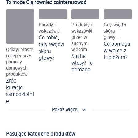
To może Cię również zainteresować
Porady i
Produkty i
Gdy swędzi
wskazówki
wskazówki
skóra
Co robić,
przeciw
głowy...
suchym
Co pomaga
gdy swędzi
Odkryj proste
włosom
w walce z
skóra
recepty przy
Suche
łupieżem?
głowy?
pomocy
włosy? To
domowych
pomaga
produktów
Zrób
kuracje
samodzielni
e
Pokaż więcej
Pasujące kategorie produktów