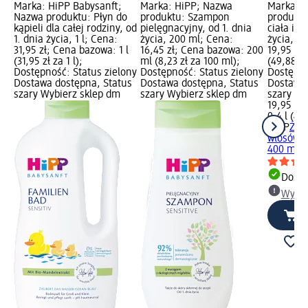
Marka: HiPP Babysanft;
Marka: HiPP; Nazwa
Marka: 
Nazwa produktu: Płyn do
produktu: Szampon
produktu
kąpieli dla całej rodziny, od
pielęgnacyjny, od 1. dnia
ciała i w
1. dnia życia, 1 l; Cena:
życia, 200 ml; Cena:
życia, 4
31,95 zł; Cena bazowa: 1 l
16,45 zł; Cena bazowa: 200
19,95 zł;
(31,95 zł za 1 l);
ml (8,23 zł za 100 ml);
(49,88 zł 
Dostępność: Status zielony
Dostępność: Status zielony
Dostępno
Dostawa dostępna, Status
Dostawa dostępna, Status
Dostawa 
szary Wybierz sklep dm
szary Wybierz sklep dm
szary Wy
19,95 zł
0,4 l (49,
HiPP
Żel 
włosów, o
400 ml
Dosta
Wybie