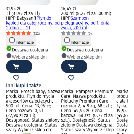
31,95 zł
16,45 zł
1 l (31,95 zł za 1 l)
200 ml (8,23 zł za 100 ml)
HiPP Babysanft
Płyn do
HiPP
Szampon
kąpieli dla całej rodziny, od
pielęgnacyjny, od 1. dnia
1. dnia..., 1 l
życia, 200 ml
(122)
(0)
Informacje
Informacje
Dostawa dostępna
Dostawa dostępna
Wybierz sklep dm
Wybierz sklep dm
Inni kupili także
Marka: Frosch baby; Nazwa
Marka: Pampers Premium
Marka: 
produktu: Płyn do mycia
Care; Nazwa produktu:
produktu
akcesoriów dziecięcych,
Pieluchy Premium Care
ciała i w
500 ml; Cena: 13,95 zł;
rozmiar 2, 4-8 kg, 68 szt.;
życia, 4
Cena bazowa: 0,5 l
Cena: 49,95 zł; Cena
19,95 zł;
(27,90 zł za 1 l);
bazowa: 68 szt. (0,73 zł za 1
(49,88 zł 
Dostępność: Status zielony
szt.); Dostępność: Status
Dostępno
Dostawa dostępna, Status
zielony Dostawa dostępna,
Dostawa 
szary Wybierz sklep dm
Status szary Wybierz sklep
szary Wy