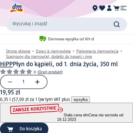
Wyszukaj i znajdź
Darmowa wysyłka od 169 zł
Strona główna
Dzieci & niemowlęta
Pielęgnacja niemowlęcia
Szampony dla niemowląt, dodatki do kąpieli i inne
HiPP
Płyn do kąpieli, od 1. dnia życia, 350 ml
0
(
Oceń produkt
)
19,95 zł
0,35 l (57,00 zł za 1 l)
w tym VAT plus
wysyłka
Stała cena dm
Cena nie wzrosła od
19.12.2023
Do koszyka