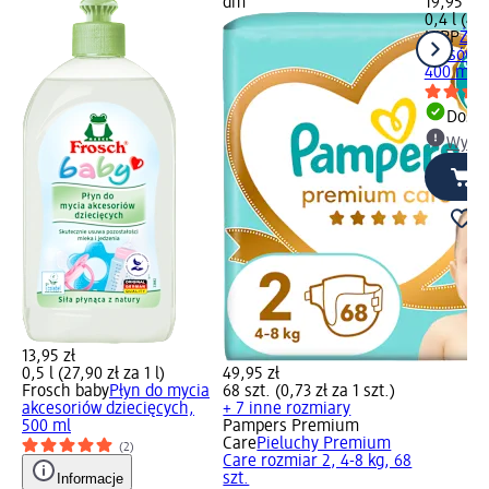
dm
19,95 zł
0,4 l (49,
HiPP
Żel 
włosów, o
400 ml
Dosta
Wybie
13,95 zł
0,5 l (27,90 zł za 1 l)
49,95 zł
Frosch baby
Płyn do mycia
68 szt. (0,73 zł za 1 szt.)
akcesoriów dziecięcych,
+ 7 inne rozmiary
500 ml
Pampers Premium
Care
Pieluchy Premium
(2)
Care rozmiar 2, 4-8 kg, 68
Informacje
szt.