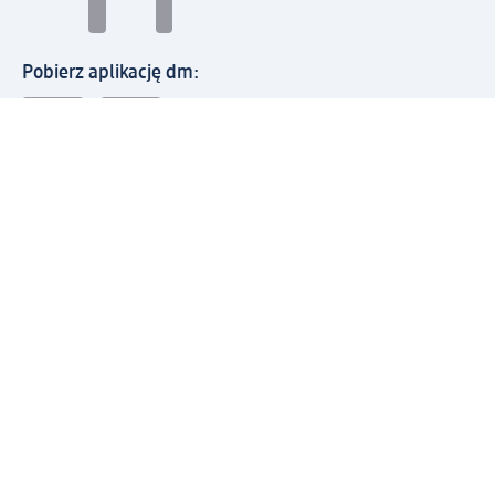
Pobierz aplikację dm:
© 2026 dm-drogerie markt sp. z o.o.
Impressum
Polityka prywatności
Ogólne warunki handlowe
Odstąpienie od umowy w dm
Rozstrzyganie sporów
Zgłaszanie nieprawidłowości
Utylizacja sprzętu elektrycznego
Deklaracja w sprawie dostępności