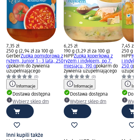
7,35 zł
6,25 zł
7,45 zł
250 g (2,94 zł za 100 g)
190 g (3,29 zł za 100 g)
250 g (2,
Gerber
Zupka pomidorowa z
HiPP
Zupka koperkowa z
HiPP
Kas
ryżem, Junior 1 - 3 lata, 250
ryżem i indykiem, po 7.
i indyki
g
pokarm do żywienia
miesiącu, 190 g
pokarm do
250 g
pok
uzupełniającego
żywienia uzupełniającego
uzupełni
(0)
(0)
Informacje
Informacje
Info
Dostawa dostępna
Dostawa dostępna
Dosta
Wybierz sklep dm
Wybierz sklep dm
Wybie
Inni kupili także