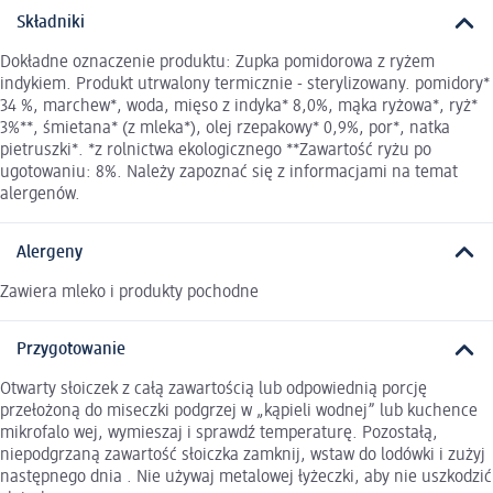
Składniki
Dokładne oznaczenie produktu: Zupka pomidorowa z ryżem
indykiem. Produkt utrwalony termicznie - sterylizowany. pomidory*
34 %, marchew*, woda, mięso z indyka* 8,0%, mąka ryżowa*, ryż*
3%**, śmietana* (z mleka*), olej rzepakowy* 0,9%, por*, natka
pietruszki*. *z rolnictwa ekologicznego **Zawartość ryżu po
ugotowaniu: 8%. Należy zapoznać się z informacjami na temat
alergenów.
Alergeny
Zawiera mleko i produkty pochodne
Przygotowanie
Otwarty słoiczek z całą zawartością lub odpowiednią porcję
przełożoną do miseczki podgrzej w „kąpieli wodnej” lub kuchence
mikrofalo wej, wymieszaj i sprawdź temperaturę. Pozostałą,
niepodgrzaną zawartość słoiczka zamknij, wstaw do lodówki i zużyj
następnego dnia . Nie używaj metalowej łyżeczki, aby nie uszkodzić