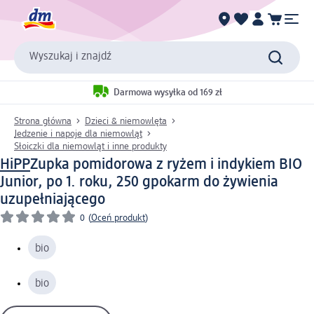
Wyszukaj i znajdź
Darmowa wysyłka od 169 zł
Strona główna
Dzieci & niemowlęta
Jedzenie i napoje dla niemowląt
Słoiczki dla niemowląt i inne produkty
HiPP
Zupka pomidorowa z ryżem i indykiem BIO
Junior, po 1. roku, 250 g
pokarm do żywienia
uzupełniającego
0
(
Oceń produkt
)
bio
bio