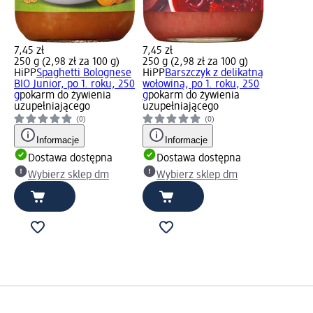
7,45 zł
7,45 zł
250 g (2,98 zł za 100 g)
250 g (2,98 zł za 100 g)
HiPP
Spaghetti Bolognese
HiPP
Barszczyk z delikatną
BIO Junior, po 1. roku, 250
wołowiną, po 1. roku, 250
g
pokarm do żywienia
g
pokarm do żywienia
uzupełniającego
uzupełniającego
(0)
(0)
Informacje
Informacje
Dostawa dostępna
Dostawa dostępna
Wybierz sklep dm
Wybierz sklep dm