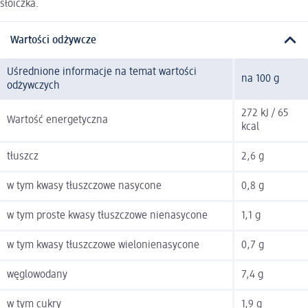
słoiczka.
Wartości odżywcze
Uśrednione informacje na temat wartości
na 100 g
odżywczych
272 kJ / 65
Wartość energetyczna
kcal
tłuszcz
2,6 g
w tym kwasy tłuszczowe nasycone
0,8 g
w tym proste kwasy tłuszczowe nienasycone
1,1 g
w tym kwasy tłuszczowe wielonienasycone
0,7 g
węglowodany
7,4 g
w tym cukry
1,9 g