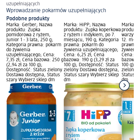
uzupełniających
Wprowadzanie pokarmów uzupełniających
Podobne produkty
Marka: Gerber; Nazwa
Marka: HiPP; Nazwa
Marka: 
produktu: Zupka
produktu: Zupka koperkowa
produktu
pomidorowa z ryżem,
z ryżem i indykiem, po 7.
warzywam
Junior 1 - 3 lata, 250 g;
miesiącu, 190 g; Kategoria
12. m-cu
Kategoria prawna: pokarm
prawna: pokarm do
prawna:
do żywienia
żywienia uzupełniającego;
żywienia
uzupełniającego; Cena:
Cena: 6,25 zł; Cena
Cena: 7,
7,35 zł; Cena bazowa: 250 g
bazowa: 190 g (3,29 zł za
bazowa: 
(2,94 zł za 100 g);
100 g); Dostępność: Status
100 g); 
Dostępność: Status zielony
zielony Dostawa dostępna,
zielony 
Dostawa dostępna, Status
Status szary Wybierz sklep
Status s
szary Wybierz sklep dm
dm
dm