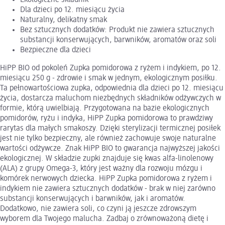
Dla dzieci po 12. miesiącu życia
Naturalny, delikatny smak
Bez sztucznych dodatków: Produkt nie zawiera sztucznych
substancji konserwujących, barwników, aromatów oraz soli
Bezpieczne dla dzieci
HiPP BIO od pokoleń Zupka pomidorowa z ryżem i indykiem, po 12.
miesiącu 250 g - zdrowie i smak w jednym, ekologicznym posiłku.
Ta pełnowartościowa zupka, odpowiednia dla dzieci po 12. miesiącu
życia, dostarcza maluchom niezbędnych składników odżywczych w
formie, którą uwielbiają. Przygotowana na bazie ekologicznych
pomidorów, ryżu i indyka, HiPP Zupka pomidorowa to prawdziwy
rarytas dla małych smakoszy. Dzięki sterylizacji termicznej posiłek
jest nie tylko bezpieczny, ale również zachowuje swoje naturalne
wartości odżywcze. Znak HiPP BIO to gwarancja najwyższej jakości
ekologicznej. W składzie zupki znajduje się kwas alfa-linolenowy
(ALA) z grupy Omega-3, który jest ważny dla rozwoju mózgu i
komórek nerwowych dziecka. HiPP Zupka pomidorowa z ryżem i
indykiem nie zawiera sztucznych dodatków - brak w niej zarówno
substancji konserwujących i barwników, jak i aromatów.
Dodatkowo, nie zawiera soli, co czyni ją jeszcze zdrowszym
wyborem dla Twojego malucha. Zadbaj o zrównoważoną dietę i