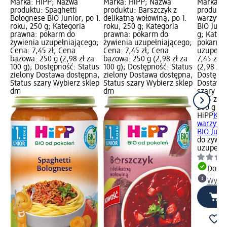
Marka: HiPP; Nazwa
Marka: HiPP; Nazwa
Marka: 
produktu: Spaghetti
produktu: Barszczyk z
produktu
Bolognese BIO Junior, po 1.
delikatną wołowiną, po 1.
warzywam
roku, 250 g; Kategoria
roku, 250 g; Kategoria
BIO Junio
prawna: pokarm do
prawna: pokarm do
g; Kateg
żywienia uzupełniającego;
żywienia uzupełniającego;
pokarm d
Cena: 7,45 zł; Cena
Cena: 7,45 zł; Cena
uzupełni
bazowa: 250 g (2,98 zł za
bazowa: 250 g (2,98 zł za
7,45 zł;
100 g); Dostępność: Status
100 g); Dostępność: Status
(2,98 zł 
zielony Dostawa dostępna,
zielony Dostawa dostępna,
Dostępno
Status szary Wybierz sklep
Status szary Wybierz sklep
Dostawa 
dm
dm
szary Wy
7,45 zł
250 g (2,
HiPP
Kru
warzywam
BIO Junio
do żywie
uzupełni
Dosta
Wybie