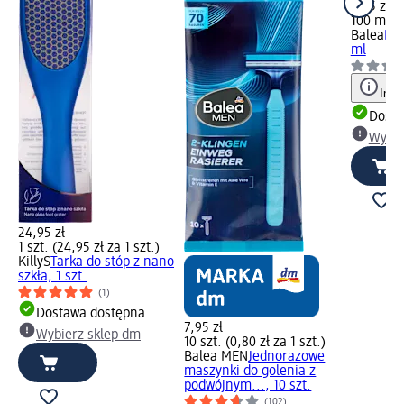
7,95 zł
100 ml (7
Balea
Pee
ml
Info
Dosta
Wybie
24,95 zł
1 szt. (24,95 zł za 1 szt.)
KillyS
Tarka do stóp z nano
szkła, 1 szt.
(1)
Dostawa dostępna
7,95 zł
Wybierz sklep dm
10 szt. (0,80 zł za 1 szt.)
Balea MEN
Jednorazowe
maszynki do golenia z
podwójnym..., 10 szt.
(102)