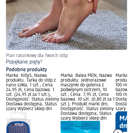
Plan ratunkowy dla Twoich stóp
Popękane pięty?
Podobne produkty
Marka: KillyS; Nazwa
Marka: Balea MEN; Nazwa
Marka: B
produktu: Tarka do stóp z
produktu: Jednorazowe
produktu
nano szkła, 1 szt.; Cena:
maszynki do golenia z
100 ml; 
24,95 zł; Cena bazowa: 1
podwójnym ostrzem, 10
bazowa: 
szt. (24,95 zł za 1 szt.);
szt.; Cena: 7,95 zł; Cena
100 ml);
Dostępność: Status zielony
bazowa: 10 szt. (0,80 zł za 1
Dostępno
Dostawa dostępna, Status
szt.); Produkt marki dm;
Dostawa 
szary Wybierz sklep dm
Dostępność: Status zielony
szary Wy
Dostawa dostępna, Status
szary Wybierz sklep dm