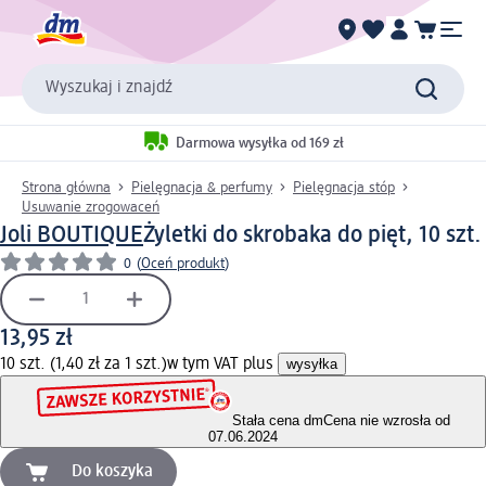
Wyszukaj i znajdź
Darmowa wysyłka od 169 zł
Strona główna
Pielęgnacja & perfumy
Pielęgnacja stóp
Usuwanie zrogowaceń
Joli BOUTIQUE
Żyletki do skrobaka do pięt, 10 szt.
0
(
Oceń produkt
)
13,95 zł
10 szt. (1,40 zł za 1 szt.)
w tym VAT plus
wysyłka
Stała cena dm
Cena nie wzrosła od
07.06.2024
Do koszyka