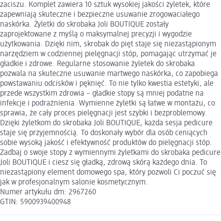
zaciszu. Komplet zawiera 10 sztuk wysokiej jakości żyletek, które
zapewniają skuteczne i bezpieczne usuwanie zrogowaciałego
naskórka. Żyletki do skrobaka Joli BOUTIQUE zostały
zaprojektowane z myślą o maksymalnej precyzji i wygodzie
użytkowania. Dzięki nim, skrobak do pięt staje się niezastąpionym
narzędziem w codziennej pielęgnacji stóp, pomagając utrzymać je
gładkie i zdrowe. Regularne stosowanie żyletek do skrobaka
pozwala na skuteczne usuwanie martwego naskórka, co zapobiega
powstawaniu odcisków i pęknięć. To nie tylko kwestia estetyki, ale
przede wszystkim zdrowia – gładkie stopy są mniej podatne na
infekcje i podrażnienia. Wymienne żyletki są łatwe w montażu, co
sprawia, że cały proces pielęgnacji jest szybki i bezproblemowy.
Dzięki żyletkom do skrobaka Joli BOUTIQUE, każda sesja pedicure
staje się przyjemnością. To doskonały wybór dla osób ceniących
sobie wysoką jakość i efektywność produktów do pielęgnacji stóp.
Zadbaj o swoje stopy z wymiennymi żyletkami do skrobaka pedicure
Joli BOUTIQUE i ciesz się gładką, zdrową skórą każdego dnia. To
niezastąpiony element domowego spa, który pozwoli Ci poczuć się
jak w profesjonalnym salonie kosmetycznym.
Numer artykułu dm: 2967260
GTIN: 5900939400948