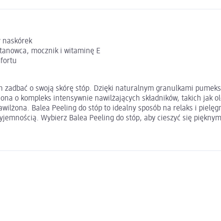
y naskórek
ztanowca, mocznik i witaminę E
fortu
ch zadbać o swoją skórę stóp. Dzięki naturalnym granulkami pumeks
na o kompleks intensywnie nawilżających składników, takich jak ole
nawilżona. Balea Peeling do stóp to idealny sposób na relaks i pie
zyjemnością. Wybierz Balea Peeling do stóp, aby cieszyć się pięknym