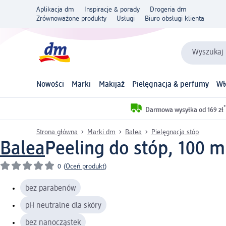
Aplikacja dm
Inspiracje & porady
Drogeria dm
Zrównoważone produkty
Usługi
Biuro obsługi klienta
Wyszukaj 
Nowości
Marki
Makijaż
Pielęgnacja & perfumy
Wł
*
Darmowa wysyłka od 169 zł
Strona główna
Marki dm
Balea
Pielęgnacja stóp
Balea
Peeling do stóp, 100 m
0
(
Oceń produkt
)
bez parabenów
pH neutralne dla skóry
bez nanocząstek