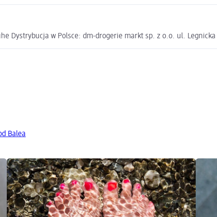
e Dystrybucja w Polsce: dm-drogerie markt sp. z o.o. ul. Legnick
od Balea