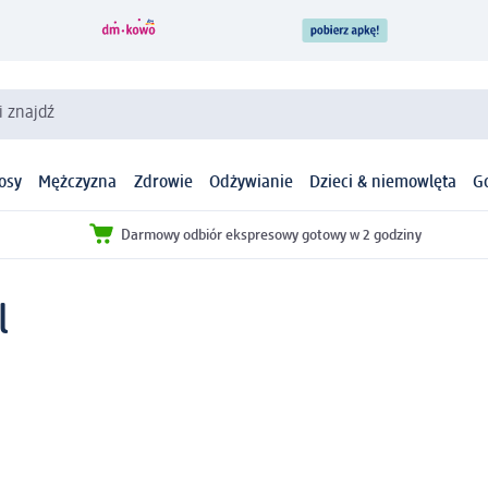
i znajdź
osy
Mężczyzna
Zdrowie
Odżywianie
Dzieci & niemowlęta
G
Darmowy odbiór ekspresowy gotowy w 2 godziny
l