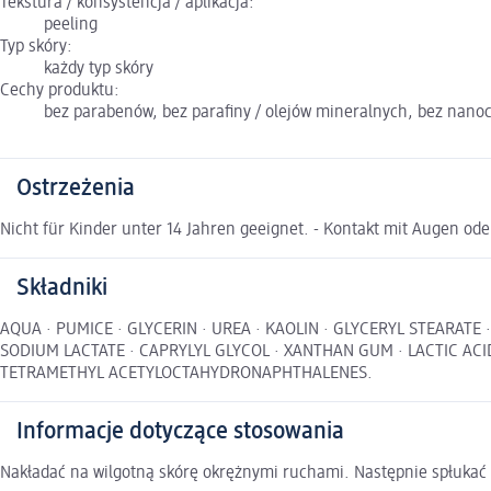
Tekstura / konsystencja / aplikacja:
peeling
Typ skóry:
każdy typ skóry
Cechy produktu:
bez parabenów, bez parafiny / olejów mineralnych, bez nanoc
Ostrzeżenia
Nicht für Kinder unter 14 Jahren geeignet. - Kontakt mit Augen od
Składniki
AQUA · PUMICE · GLYCERIN · UREA · KAOLIN · GLYCERYL STEARATE
SODIUM LACTATE · CAPRYLYL GLYCOL · XANTHAN GUM · LACTIC AC
TETRAMETHYL ACETYLOCTAHYDRONAPHTHALENES.
Informacje dotyczące stosowania
Nakładać na wilgotną skórę okrężnymi ruchami. Następnie spłukać