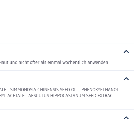
 Haut und nicht öfter als einmal wöchentlich anwenden.
TRATE · SIMMONDSIA CHINENSIS SEED OIL · PHENOXYETHANOL ·
ERYL ACETATE · AESCULUS HIPPOCASTANUM SEED EXTRACT ·