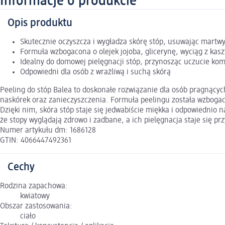
Informacje o produkcie
Opis produktu
Skutecznie oczyszcza i wygładza skórę stóp, usuwając martw
Formuła wzbogacona o olejek jojoba, glicerynę, wyciąg z kas
Idealny do domowej pielęgnacji stóp, przynosząc uczucie kom
Odpowiedni dla osób z wrażliwą i suchą skórą
Peeling do stóp Balea to doskonałe rozwiązanie dla osób pragnący
naskórek oraz zanieczyszczenia. Formuła peelingu została wzbogaco
Dzięki nim, skóra stóp staje się jedwabiście miękka i odpowiednio 
że stopy wyglądają zdrowo i zadbane, a ich pielęgnacja staje się pr
Numer artykułu dm: 1686128
GTIN: 4066447492361
Cechy
Rodzina zapachowa:
kwiatowy
Obszar zastosowania:
ciało