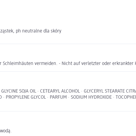
ząstek, ph neutralne dla skóry
er Schleimhäuten vermeiden. - Nicht auf verletzter oder erkrankter
 · GLYCINE SOJA OIL · CETEARYL ALCOHOL · GLYCERYL STEARATE CI
ID · PROPYLENE GLYCOL · PARFUM · SODIUM HYDROXIDE · TOCOPH
 wodą.