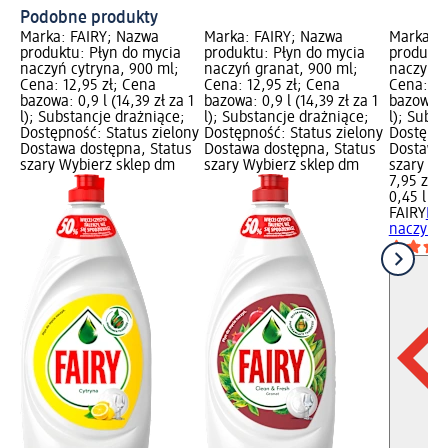
Podobne produkty
Marka: FAIRY; Nazwa
Marka: FAIRY; Nazwa
Marka: F
produktu: Płyn do mycia
produktu: Płyn do mycia
produktu
naczyń cytryna, 900 ml;
naczyń granat, 900 ml;
naczyń, 
Cena: 12,95 zł; Cena
Cena: 12,95 zł; Cena
Cena: 7,
bazowa: 0,9 l (14,39 zł za 1
bazowa: 0,9 l (14,39 zł za 1
bazowa: 0
l); Substancje drażniące;
l); Substancje drażniące;
l); Subs
Dostępność: Status zielony
Dostępność: Status zielony
Dostępno
Dostawa dostępna, Status
Dostawa dostępna, Status
Dostawa 
szary Wybierz sklep dm
szary Wybierz sklep dm
szary Wy
7,95 zł
0,45 l (17
FAIRY
Pły
naczyń, 