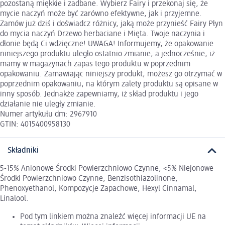
pozostaną miękkie i zadbane. Wybierz Fairy i przekonaj się, że
mycie naczyń może być zarówno efektywne, jak i przyjemne.
Zamów już dziś i doświadcz różnicy, jaką może przynieść Fairy Płyn
do mycia naczyń Drzewo herbaciane i Mięta. Twoje naczynia i
dłonie będą Ci wdzięczne! UWAGA! Informujemy, że opakowanie
niniejszego produktu uległo ostatnio zmianie, a jednocześnie, iż
mamy w magazynach zapas tego produktu w poprzednim
opakowaniu. Zamawiając niniejszy produkt, możesz go otrzymać w
poprzednim opakowaniu, na którym zalety produktu są opisane w
inny sposób. Jednakże zapewniamy, iż skład produktu i jego
działanie nie uległy zmianie.
Numer artykułu dm: 2967910
GTIN: 4015400958130
Składniki
5-15% Anionowe Środki Powierzchniowo Czynne, <5% Niejonowe
Środki Powierzchniowo Czynne, Benzisothiazolinone,
Phenoxyethanol, Kompozycje Zapachowe, Hexyl Cinnamal,
Linalool.
Pod tym linkiem można znaleźć więcej informacji UE na