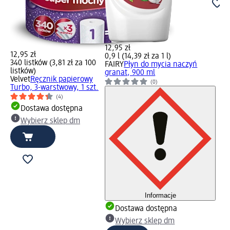
12,95 zł
12,95 zł
0,9 l (14,39 zł za 1 l)
340 listków (3,81 zł za 100
FAIRY
Płyn do mycia naczyń
listków)
granat, 900 ml
Velvet
Ręcznik papierowy
(0)
Turbo, 3-warstwowy, 1 szt.
(4)
Dostawa dostępna
Wybierz sklep dm
Informacje
Dostawa dostępna
Wybierz sklep dm