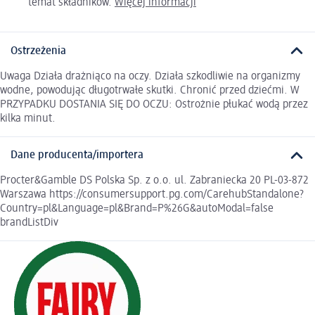
temat składników.
Więcej informacji
Ostrzeżenia
Uwaga Działa drażniąco na oczy. Działa szkodliwie na organizmy
wodne, powodując długotrwałe skutki. Chronić przed dziećmi. W
PRZYPADKU DOSTANIA SIĘ DO OCZU: Ostrożnie płukać wodą przez
kilka minut.
Dane producenta/importera
Procter&Gamble DS Polska Sp. z o.o. ul. Zabraniecka 20 PL-03-872
Warszawa https://consumersupport.pg.com/CarehubStandalone?
Country=pl&Language=pl&Brand=P%26G&autoModal=false
brandListDiv