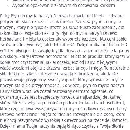
Wygodne opakowanie z łatwym do dozowania korkiem
Fairy Płyn do mycia naczyń Drzewo herbaciane i Mięta – idealne
połączenie skuteczności i delikatności. Szukasz płynu do mycia
naczyń, który nie tylko skutecznie usuwa tłuste zabrudzenia, ale
także dba o Twoje dłonie? Fairy Płyn do mycia naczyń Drzewo
herbaciane i Mięta to doskonały wybór dla każdego, kto ceni sobie
zarówno efektywność, jak i delikatność. Dzięki unikalnej formule 2
w 1, ten płyn jest bezwzględny dla tłuszczu, a jednocześnie łagodny
dla skóry. Fairy Drzewo herbaciane i Mięta to produkt, który łączy w
sobie moc czyszczenia, jakiej oczekujesz od Fairy, z kojącymi
właściwościami olejku z drzewa herbacianego i mięty. Te naturalne
składniki nie tylko skutecznie usuwają zabrudzenia, ale także
pozostawiają przyjemny, świeży zapach, który sprawia, że mycie
naczyń staje się przyjemnością. Co więcej, płyn do mycia naczyń
Fairy skóra wrażliwa został testowany dermatologicznie, co
gwarantuje, że jest bezpieczny nawet dla najbardziej delikatnej
skóry. Możesz więc zapomnieć o podrażnieniach i suchości dłoni,
które często towarzyszą używaniu innych środków czystości. Fairy
Drzewo herbaciane i Mięta to idealne rozwiązanie dla osób, które
nie chcą rezygnować z wysokiej skuteczności na rzecz delikatności.
Dzięki niemu Twoje naczynia będą lśniąco czyste, a Twoje dłonie