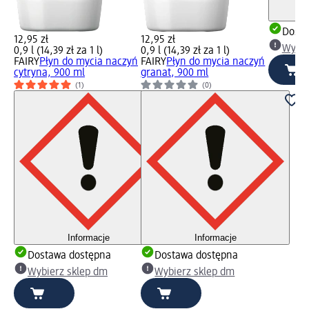
Dosta
12,95 zł
12,95 zł
Wybie
0,9 l (14,39 zł za 1 l)
0,9 l (14,39 zł za 1 l)
FAIRY
Płyn do mycia naczyń
FAIRY
Płyn do mycia naczyń
cytryna, 900 ml
granat, 900 ml
(1)
(0)
Informacje
Informacje
Dostawa dostępna
Dostawa dostępna
Wybierz sklep dm
Wybierz sklep dm