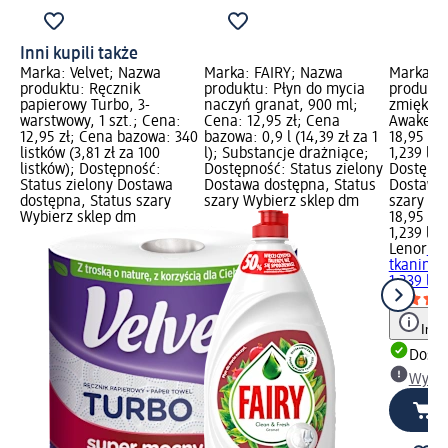
Inni kupili także
Marka: Velvet; Nazwa
Marka: FAIRY; Nazwa
Marka: L
produktu: Ręcznik
produktu: Płyn do mycia
produktu
papierowy Turbo, 3-
naczyń granat, 900 ml;
zmiękcza
warstwowy, 1 szt.; Cena:
Cena: 12,95 zł; Cena
Awakenin
12,95 zł; Cena bazowa: 340
bazowa: 0,9 l (14,39 zł za 1
18,95 zł
listków (3,81 zł za 100
l); Substancje drażniące;
1,239 l (1
listków); Dostępność:
Dostępność: Status zielony
Dostępno
Status zielony Dostawa
Dostawa dostępna, Status
Dostawa 
dostępna, Status szary
szary Wybierz sklep dm
szary Wy
Wybierz sklep dm
18,95 zł
1,239 l (1
Lenor
Pł
tkanin S
1,239 l
Info
Dosta
Wybie