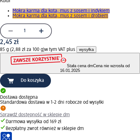
Kolor
Mokra karma dla kota, mus z sosem i indykiem
Mokra karma dla kota, mus z sosem i drobiem
2,45 zł
85 g (2,88 zł za 100 g)
w tym VAT plus
wysyłka
Stała cena dm
Cena nie wzrosła od
16.01.2025
Do koszyka
Dostawa dostępna
Standardowa dostawa w 1-2 dni robocze od wysyłki
Sprawdź dostępność w sklepie dm
Darmowa wysyłka od 169 zł
Bezpłatny zwrot również w sklepie dm