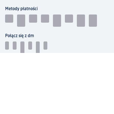
Metody płatności
Połącz się z dm
Pobierz aplikację dm:
© 2026 dm-drogerie markt sp. z o.o.
Impressum
Polityka prywatności