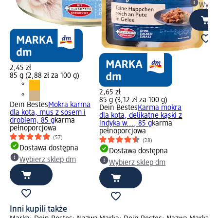
Wybie
2,45 zł
85 g (2,88 zł za 100 g)
2,65 zł
85 g (3,12 zł za 100 g)
Dein Bestes
Mokra karma
Dein Bestes
Karma mokra
dla kota, mus z sosem i
dla kota, delikatne kąski z
drobiem, 85 g
karma
indyka w..., 85 g
karma
pełnoporcjowa
pełnoporcjowa
(57)
(28)
Dostawa dostępna
Dostawa dostępna
Wybierz sklep dm
Wybierz sklep dm
Inni kupili także