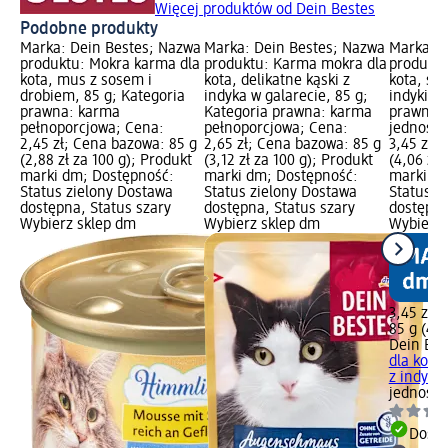
Więcej produktów od Dein Bestes
Podobne produkty
Marka: Dein Bestes; Nazwa
Marka: Dein Bestes; Nazwa
Marka: D
produktu: Mokra karma dla
produktu: Karma mokra dla
produktu
kota, mus z sosem i
kota, delikatne kąski z
kota, suf
drobiem, 85 g; Kategoria
indyka w galarecie, 85 g;
indykiem
prawna: karma
Kategoria prawna: karma
prawna:
pełnoporcjowa; Cena:
pełnoporcjowa; Cena:
jednoskł
2,45 zł; Cena bazowa: 85 g
2,65 zł; Cena bazowa: 85 g
3,45 zł;
(2,88 zł za 100 g); Produkt
(3,12 zł za 100 g); Produkt
(4,06 zł 
marki dm; Dostępność:
marki dm; Dostępność:
marki dm
Status zielony Dostawa
Status zielony Dostawa
Status z
dostępna, Status szary
dostępna, Status szary
dostępna
Wybierz sklep dm
Wybierz sklep dm
Wybierz 
3,45 zł
85 g (4,0
Dein Bes
dla kota,
z indyki
jednoskł
Dosta