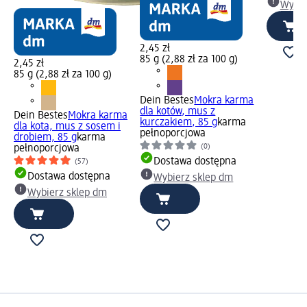
Wybie
2,45 zł
85 g (2,88 zł za 100 g)
2,45 zł
85 g (2,88 zł za 100 g)
Dein Bestes
Mokra karma
dla kotów, mus z
Dein Bestes
Mokra karma
kurczakiem, 85 g
karma
dla kota, mus z sosem i
pełnoporcjowa
drobiem, 85 g
karma
(0)
pełnoporcjowa
Dostawa dostępna
(57)
Dostawa dostępna
Wybierz sklep dm
Wybierz sklep dm