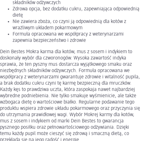
składników odżywczych
Zdrowa opcja, bez dodatku cukru, zapewniająca odpowiednią
dietę
Nie zawiera zboża, co czyni ją odpowiednią dla kotów z
wrażliwym układem pokarmowym
Formuła opracowana we współpracy z weterynarzami
zapewnia bezpieczeństwo i zdrowie
Dein Bestes Mokra karma dla kotów, mus z sosem i indykiem to
doskonały wybór dla czworonogów. Wysoka zawartość indyka
sprawia, że ten pyszny mus dostarcza wyjątkowego smaku oraz
niezbędnych składników odżywczych. Formuła opracowana we
współpracy z weterynarzami gwarantuje zdrowie i witalność pupila,
a brak dodatku cukru czyni tę karmę bezpieczną dla mruczków.
Każdy kęs to prawdziwa uczta, która zaspokaja nawet najbardziej
wybredne podniebienia. Nie tylko smakuje wyśmienicie, ale także
wzbogaca dietę o wartościowe białko. Regularne podawanie tego
produktu wspiera zdrowie układu pokarmowego oraz przyczynia się
do utrzymania prawidłowej wagi. Wybór Mokrej karmy dla kotów,
mus z sosem i indykiem od marki Dein Bestes to gwarancja
pysznego posiłku oraz pełnowartościowego odżywiania. Dzięki
temu każdy pupil może cieszyć się zdrową i smaczną dietą, co
przekłada się na jego radość i energię.