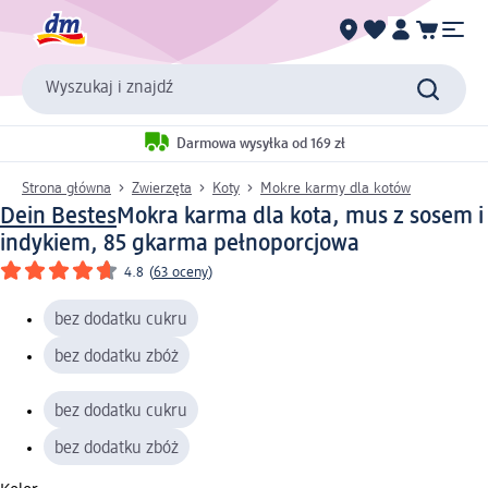
Wyszukaj i znajdź
Darmowa wysyłka od 169 zł
Strona główna
Zwierzęta
Koty
Mokre karmy dla kotów
Dein Bestes
Mokra karma dla kota, mus z sosem i
indykiem, 85 g
karma pełnoporcjowa
4.8
(
63 oceny
)
bez dodatku cukru
bez dodatku zbóż
bez dodatku cukru
bez dodatku zbóż