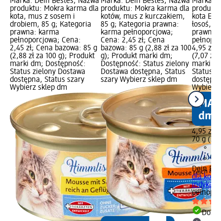
Marka: Dein Bestes; Nazwa
Marka: Dein Bestes; Nazwa
Marka: D
produktu: Mokra karma dla
produktu: Mokra karma dla
produktu
kota, mus z sosem i
kotów, mus z kurczakiem,
kota Exqu
drobiem, 85 g; Kategoria
85 g; Kategoria prawna:
łosoś, 70
prawna: karma
karma pełnoporcjowa;
prawna:
pełnoporcjowa; Cena:
Cena: 2,45 zł; Cena
pełnopor
2,45 zł; Cena bazowa: 85 g
bazowa: 85 g (2,88 zł za 100
4,95 zł;
(2,88 zł za 100 g); Produkt
g); Produkt marki dm;
(7,07 zł 
marki dm; Dostępność:
Dostępność: Status zielony
marki dm
Status zielony Dostawa
Dostawa dostępna, Status
Status z
dostępna, Status szary
szary Wybierz sklep dm
dostępna
Wybierz sklep dm
Wybierz 
4,95 zł
70 g (7,0
Dein Bes
dla kota E
indyka i.
pełnopor
Dosta