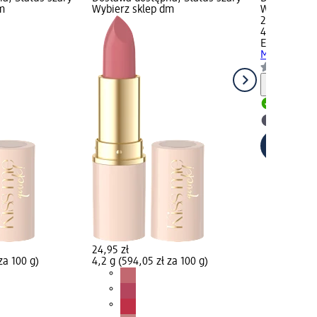
m
Wybierz sklep dm
Wybierz skl
24,95 zł
4,2 g (594,0
EVELINE CO
Me Quick Nr
Informa
Dostawa
Wybierz 
24,95 zł
za 100 g)
4,2 g (594,05 zł za 100 g)