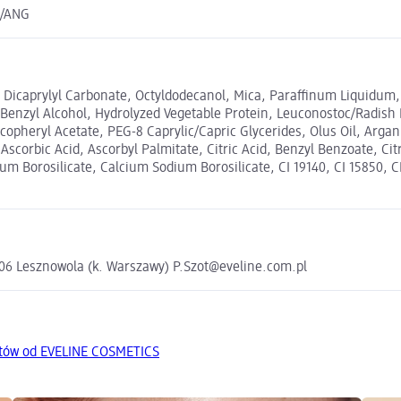
L/ANG
 Dicaprylyl Carbonate, Octyldodecanol, Mica, Paraffinum Liquidum, 
 Benzyl Alcohol, Hydrolyzed Vegetable Protein, Leuconostoc/Radish
copheryl Acetate, PEG-8 Caprylic/Capric Glycerides, Olus Oil, Argani
scorbic Acid, Ascorbyl Palmitate, Citric Acid, Benzyl Benzoate, Cit
m Borosilicate, Calcium Sodium Borosilicate, CI 19140, CI 15850, CI 
5-506 Lesznowola (k. Warszawy) P.Szot@eveline.com.pl
któw od EVELINE COSMETICS