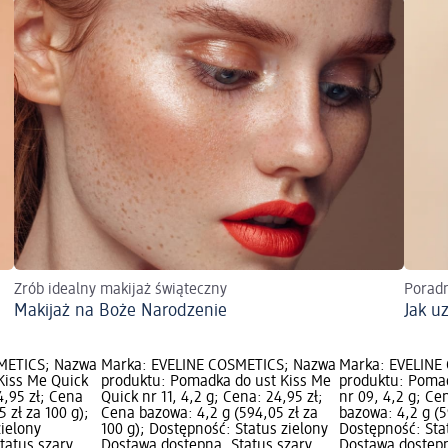
Zrób idealny makijaż świąteczny
Poradn
Makijaż na Boże Narodzenie
Jak u
METICS; Nazwa
Marka: EVELINE COSMETICS; Nazwa
Marka: EVELINE
Kiss Me Quick
produktu: Pomadka do ust Kiss Me
produktu: Poma
4,95 zł; Cena
Quick nr 11, 4,2 g; Cena: 24,95 zł;
nr 09, 4,2 g; Ce
 zł za 100 g);
Cena bazowa: 4,2 g (594,05 zł za
bazowa: 4,2 g (5
zielony
100 g); Dostępność: Status zielony
Dostępność: Sta
tatus szary
Dostawa dostępna, Status szary
Dostawa dostępn