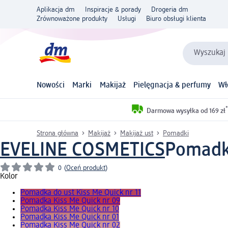
Aplikacja dm
Inspiracje & porady
Drogeria dm
Zrównoważone produkty
Usługi
Biuro obsługi klienta
Wyszukaj 
Nowości
Marki
Makijaż
Pielęgnacja & perfumy
Wł
*
Darmowa wysyłka od 169 zł
Strona główna
Makijaż
Makijaż ust
Pomadki
EVELINE COSMETICS
Pomadka
0
(
Oceń produkt
)
Kolor
Pomadka do ust Kiss Me Quick nr 11
Pomadka Kiss Me Quick nr 09
Pomadka Kiss Me Quick nr 10
Pomadka Kiss Me Quick nr 01
Pomadka Kiss Me Quick nr 02