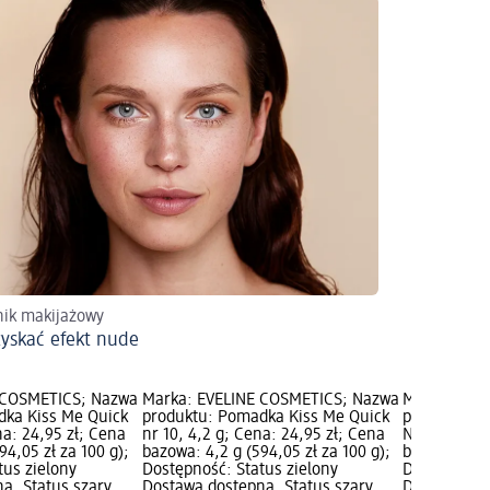
ik makijażowy
zyskać efekt nude
 COSMETICS; Nazwa
Marka: EVELINE COSMETICS; Nazwa
Marka: EVE
dka Kiss Me Quick
produktu: Pomadka Kiss Me Quick
produktu: 
na: 24,95 zł; Cena
nr 10, 4,2 g; Cena: 24,95 zł; Cena
Nr 04, 17,5 
94,05 zł za 100 g);
bazowa: 4,2 g (594,05 zł za 100 g);
bazowa: 4,2 
tus zielony
Dostępność: Status zielony
Dostępność:
a, Status szary
Dostawa dostępna, Status szary
Dostawa dos