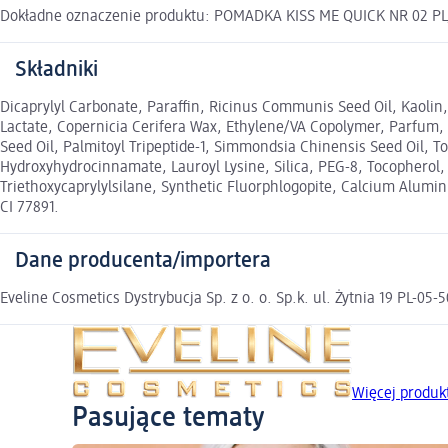
Dokładne oznaczenie produktu: POMADKA KISS ME QUICK NR 02 P
Składniki
Dicaprylyl Carbonate, Paraffin, Ricinus Communis Seed Oil, Kaolin,
Lactate, Copernicia Cerifera Wax, Ethylene/VA Copolymer, Parfum,
Seed Oil, Palmitoyl Tripeptide-1, Simmondsia Chinensis Seed Oil, To
Hydroxyhydrocinnamate, Lauroyl Lysine, Silica, PEG-8, Tocopherol, A
Triethoxycaprylylsilane, Synthetic Fluorphlogopite, Calcium Aluminu
CI 77891.
Dane producenta/importera
Eveline Cosmetics Dystrybucja Sp. z o. o. Sp.k. ul. Żytnia 19 PL-0
Więcej produ
Pasujące tematy