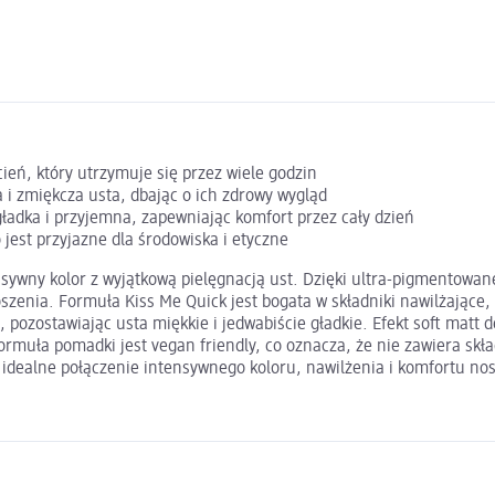
eń, który utrzymuje się przez wiele godzin
 i zmiękcza usta, dbając o ich zdrowy wygląd
gładka i przyjemna, zapewniając komfort przez cały dzień
jest przyjazne dla środowiska i etyczne
sywny kolor z wyjątkową pielęgnacją ust. Dzięki ultra-pigmentowan
szenia. Formuła Kiss Me Quick jest bogata w składniki nawilżające,
 pozostawiając usta miękkie i jedwabiście gładkie. Efekt soft matt 
 Formuła pomadki jest vegan friendly, co oznacza, że nie zawiera sk
idealne połączenie intensywnego koloru, nawilżenia i komfortu no