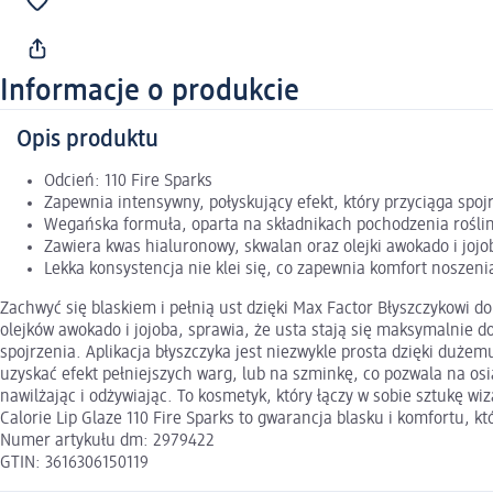
Informacje o produkcie
Opis produktu
Odcień: 110 Fire Sparks
Zapewnia intensywny, połyskujący efekt, który przyciąga spoj
Wegańska formuła, oparta na składnikach pochodzenia rośli
Zawiera kwas hialuronowy, skwalan oraz olejki awokado i jojob
Lekka konsystencja nie klei się, co zapewnia komfort noszeni
Zachwyć się blaskiem i pełnią ust dzięki Max Factor Błyszczykowi 
olejków awokado i jojoba, sprawia, że usta stają się maksymalnie d
spojrzenia. Aplikacja błyszczyka jest niezwykle prosta dzięki duże
uzyskać efekt pełniejszych warg, lub na szminkę, co pozwala na os
nawilżając i odżywiając. To kosmetyk, który łączy w sobie sztukę 
Calorie Lip Glaze 110 Fire Sparks to gwarancja blasku i komfortu, k
Numer artykułu dm: 2979422
GTIN: 3616306150119