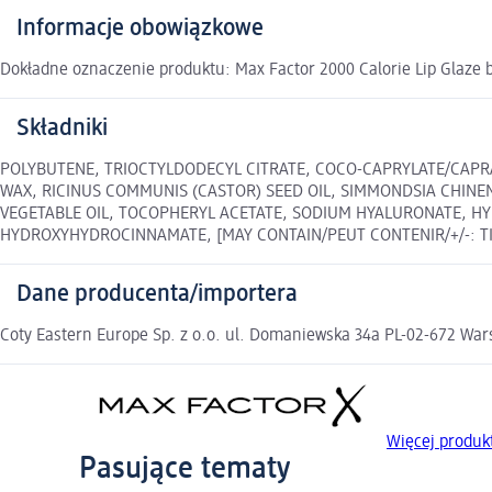
Informacje obowiązkowe
Dokładne oznaczenie produktu: Max Factor 2000 Calorie Lip Glaze 
Składniki
POLYBUTENE, TRIOCTYLDODECYL CITRATE, COCO-CAPRYLATE/CAPRAT
WAX, RICINUS COMMUNIS (CASTOR) SEED OIL, SIMMONDSIA CHINEN
VEGETABLE OIL, TOCOPHERYL ACETATE, SODIUM HYALURONATE, HYD
HYDROXYHYDROCINNAMATE, [MAY CONTAIN/PEUT CONTENIR/+/-: TITANIU
Dane producenta/importera
Coty Eastern Europe Sp. z o.o. ul. Domaniewska 34a PL-02-672 Wa
Więcej produ
Pasujące tematy