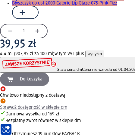
Błyszczyk do ust 2000 Calorie Lip Glaze 075 Pink Fizz
39,95 zł
4,4 ml (907,95 zł za 100 ml)
w tym VAT plus
wysyłka
Stała cena dm
Cena nie wzrosła od 01.04.20
Do koszyka
Chwilowo niedostępny z dostawą
Sprawdź dostępność w sklepie dm
Darmowa wysyłka od 169 zł
Bezpłatny zwrot również w sklepie dm
Otrzymujesz
19 punktów PAYBACK