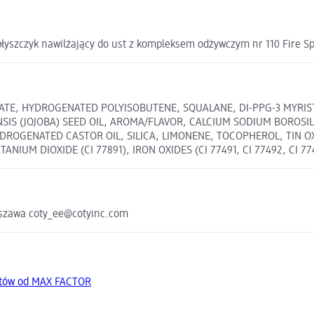
błyszczyk nawilżający do ust z kompleksem odżywczym nr 110 Fire S
E, HYDROGENATED POLYISOBUTENE, SQUALANE, DI-PPG-3 MYRISTYL
SIS (JOJOBA) SEED OIL, AROMA/FLAVOR, CALCIUM SODIUM BOROSI
ROGENATED CASTOR OIL, SILICA, LIMONENE, TOCOPHEROL, TIN OX
M DIOXIDE (CI 77891), IRON OXIDES (CI 77491, CI 77492, CI 77499
rszawa coty_ee@cotyinc.com
któw od MAX FACTOR