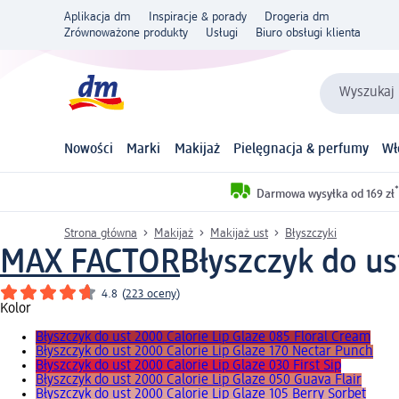
Aplikacja dm
Inspiracje & porady
Drogeria dm
Zrównoważone produkty
Usługi
Biuro obsługi klienta
Wyszukaj 
Nowości
Marki
Makijaż
Pielęgnacja & perfumy
Wł
*
Darmowa wysyłka od 169 zł
Strona główna
Makijaż
Makijaż ust
Błyszczyki
MAX FACTOR
Błyszczyk do us
4.8
(
223 oceny
)
Kolor
Błyszczyk do ust 2000 Calorie Lip Glaze 085 Floral Cream
Błyszczyk do ust 2000 Calorie Lip Glaze 170 Nectar Punch
Błyszczyk do ust 2000 Calorie Lip Glaze 030 First Sip
Błyszczyk do ust 2000 Calorie Lip Glaze 050 Guava Flair
Błyszczyk do ust 2000 Calorie Lip Glaze 105 Berry Sorbet