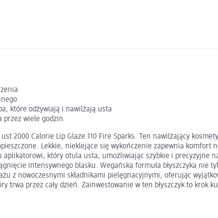
rzenia
nnego
a, które odżywiają i nawilżają usta
a przez wiele godzin
do ust 2000 Calorie Lip Glaze 110 Fire Sparks. Ten nawilżający kos
opieszczone. Lekkie, nieklejące się wykończenie zapewnia komfort n
mu aplikatorowi, który otula usta, umożliwiając szybkie i precyzyj
iągnięcie intensywnego blasku. Wegańska formuła błyszczyka nie tyl
wizażu z nowoczesnymi składnikami pielęgnacyjnymi, oferując wyjąt
tóry trwa przez cały dzień. Zainwestowanie w ten błyszczyk to krok 